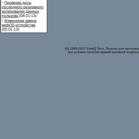
·
Проверка даты
последнего резервного
копирования данных
пользова
(08.01.13)
·
Изменение имени
webOS-устройства
(05.01.13)
(©) 1999-2017 PalmQ Tech. Полное или частично
при условии наличия прямой активной индекси