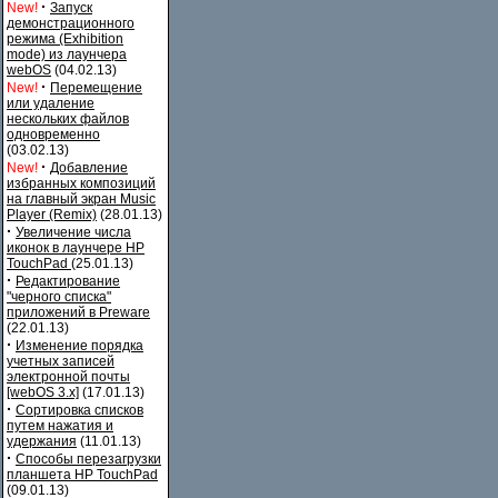
·
New!
Запуск
демонстрационного
режима (Exhibition
mode) из лаунчера
webOS
(04.02.13)
·
New!
Перемещение
или удаление
нескольких файлов
одновременно
(03.02.13)
·
New!
Добавление
избранных композиций
на главный экран Music
Player (Remix)
(28.01.13)
·
Увеличение числа
иконок в лаунчере HP
TouchPad
(25.01.13)
·
Редактирование
"черного списка"
приложений в Preware
(22.01.13)
·
Изменение порядка
учетных записей
электронной почты
[webOS 3.x]
(17.01.13)
·
Сортировка списков
путем нажатия и
удержания
(11.01.13)
·
Способы перезагрузки
планшета HP TouchPad
(09.01.13)