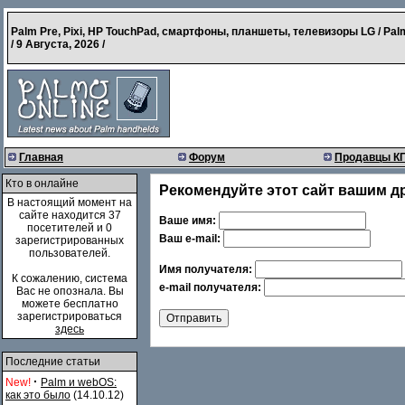
Palm Pre, Pixi, HP TouchPad, смартфоны, планшеты, телевизоры LG / Pal
/
9 Августа, 2026
/
Главная
Форум
Продавцы К
Кто в онлайне
Рекомендуйте этот сайт вашим д
В настоящий момент на
сайте находится 37
Ваше имя:
посетителей и 0
Ваш e-mail:
зарегистрированных
пользователей.
Имя получателя:
К сожалению, система
e-mail получателя:
Вас не опознала. Вы
можете бесплатно
зарегистрироваться
здесь
Последние статьи
·
New!
Palm и webOS:
как это было
(14.10.12)