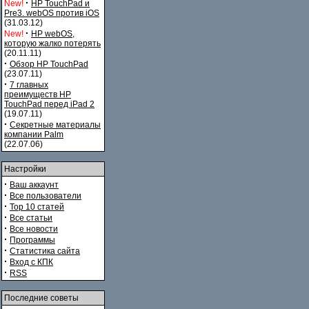
·
New!
HP TouchPad и
Pre3. webOS против iOS
(31.03.12)
·
New!
HP webOS,
которую жалко потерять
(20.11.11)
·
Обзор HP TouchPad
(23.07.11)
·
7 главных
преимуществ HP
TouchPad перед iPad 2
(19.07.11)
·
Секретные материалы
компании Palm
(22.07.06)
Настройки
·
Ваш аккаунт
·
Все пользователи
·
Top 10 статей
·
Все статьи
·
Все новости
·
Программы
·
Статистика сайта
·
Вход с КПК
·
RSS
Последние советы