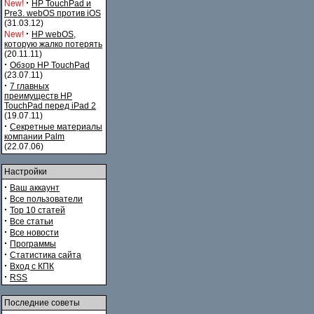
·
New!
HP TouchPad и
Pre3. webOS против iOS
(31.03.12)
·
New!
HP webOS,
которую жалко потерять
(20.11.11)
·
Обзор HP TouchPad
(23.07.11)
·
7 главных
преимуществ HP
TouchPad перед iPad 2
(19.07.11)
·
Секретные материалы
компании Palm
(22.07.06)
Настройки
·
Ваш аккаунт
·
Все пользователи
·
Top 10 статей
·
Все статьи
·
Все новости
·
Программы
·
Статистика сайта
·
Вход с КПК
·
RSS
Последние советы