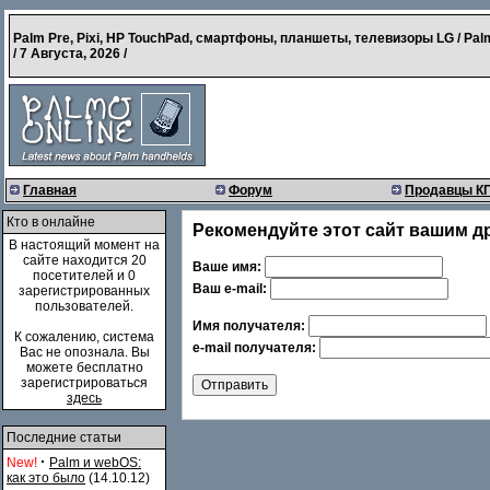
Palm Pre, Pixi, HP TouchPad, смартфоны, планшеты, телевизоры LG / Pal
/
7 Августа, 2026
/
Главная
Форум
Продавцы К
Кто в онлайне
Рекомендуйте этот сайт вашим д
В настоящий момент на
сайте находится 20
Ваше имя:
посетителей и 0
Ваш e-mail:
зарегистрированных
пользователей.
Имя получателя:
К сожалению, система
e-mail получателя:
Вас не опознала. Вы
можете бесплатно
зарегистрироваться
здесь
Последние статьи
·
New!
Palm и webOS:
как это было
(14.10.12)