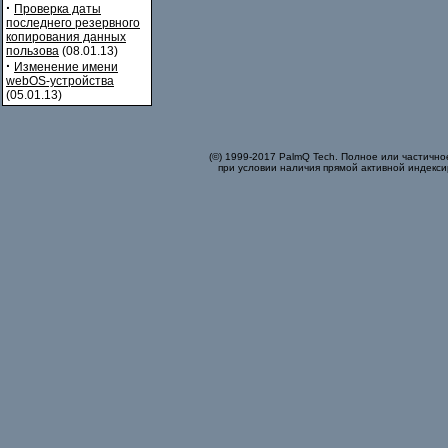
·
Проверка даты
последнего резервного
копирования данных
пользова
(08.01.13)
·
Изменение имени
webOS-устройства
(05.01.13)
(©) 1999-2017 PalmQ Tech. Полное или частично
при условии наличия прямой активной индекси