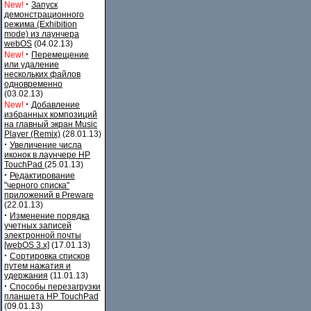
·
New!
Запуск
демонстрационного
режима (Exhibition
mode) из лаунчера
webOS
(04.02.13)
·
New!
Перемещение
или удаление
нескольких файлов
одновременно
(03.02.13)
·
New!
Добавление
избранных композиций
на главный экран Music
Player (Remix)
(28.01.13)
·
Увеличение числа
иконок в лаунчере HP
TouchPad
(25.01.13)
·
Редактирование
"черного списка"
приложений в Preware
(22.01.13)
·
Изменение порядка
учетных записей
электронной почты
[webOS 3.x]
(17.01.13)
·
Сортировка списков
путем нажатия и
удержания
(11.01.13)
·
Способы перезагрузки
планшета HP TouchPad
(09.01.13)