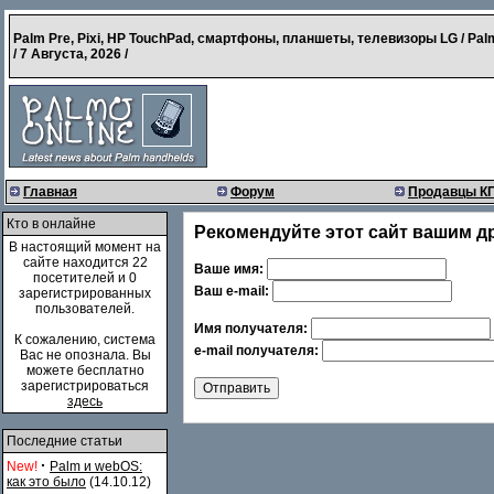
Palm Pre, Pixi, HP TouchPad, смартфоны, планшеты, телевизоры LG / Pal
/
7 Августа, 2026
/
Главная
Форум
Продавцы К
Кто в онлайне
Рекомендуйте этот сайт вашим д
В настоящий момент на
сайте находится 22
Ваше имя:
посетителей и 0
Ваш e-mail:
зарегистрированных
пользователей.
Имя получателя:
К сожалению, система
e-mail получателя:
Вас не опознала. Вы
можете бесплатно
зарегистрироваться
здесь
Последние статьи
·
New!
Palm и webOS:
как это было
(14.10.12)