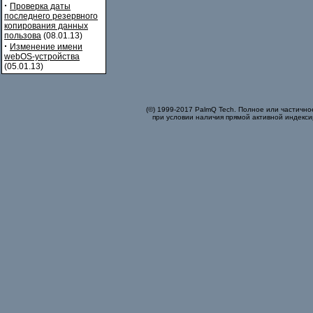
·
Проверка даты
последнего резервного
копирования данных
пользова
(08.01.13)
·
Изменение имени
webOS-устройства
(05.01.13)
(©) 1999-2017 PalmQ Tech. Полное или частично
при условии наличия прямой активной индекси