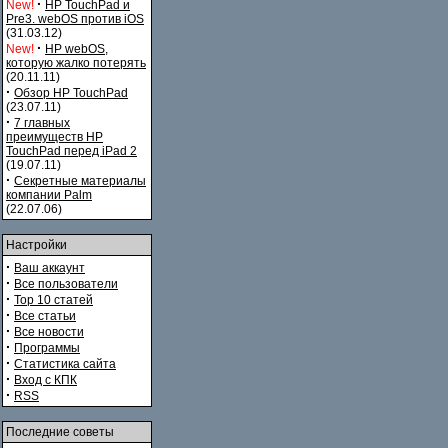
·
New!
HP TouchPad и
Pre3. webOS против iOS
(31.03.12)
·
New!
HP webOS,
которую жалко потерять
(20.11.11)
·
Обзор HP TouchPad
(23.07.11)
·
7 главных
преимуществ HP
TouchPad перед iPad 2
(19.07.11)
·
Секретные материалы
компании Palm
(22.07.06)
Настройки
·
Ваш аккаунт
·
Все пользователи
·
Top 10 статей
·
Все статьи
·
Все новости
·
Программы
·
Статистика сайта
·
Вход с КПК
·
RSS
Последние советы