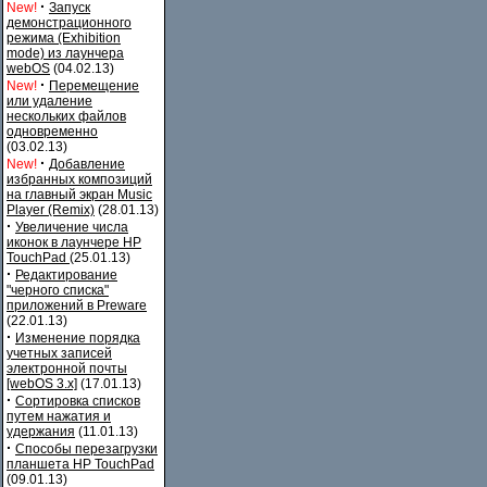
·
New!
Запуск
демонстрационного
режима (Exhibition
mode) из лаунчера
webOS
(04.02.13)
·
New!
Перемещение
или удаление
нескольких файлов
одновременно
(03.02.13)
·
New!
Добавление
избранных композиций
на главный экран Music
Player (Remix)
(28.01.13)
·
Увеличение числа
иконок в лаунчере HP
TouchPad
(25.01.13)
·
Редактирование
"черного списка"
приложений в Preware
(22.01.13)
·
Изменение порядка
учетных записей
электронной почты
[webOS 3.x]
(17.01.13)
·
Сортировка списков
путем нажатия и
удержания
(11.01.13)
·
Способы перезагрузки
планшета HP TouchPad
(09.01.13)