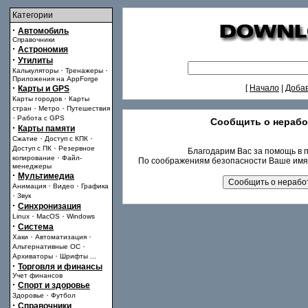
Категории
·
Автомобиль
Справочники
·
Астрономия
·
Утилиты
·
·
Калькуляторы
Тренажеры
Приложения на AppForge
·
[
Начало
|
Доба
Карты и GPS
·
Карты городов
Карты
·
·
стран
Метро
Путешествия
·
Работа с GPS
Сообщить о нераб
·
Карты памяти
·
·
Сжатие
Доступ с КПК
·
Доступ с ПК
Резервное
Благодарим Вас за помощь в п
·
копирование
Файл-
По соображениям безопасности Ваше имя 
менеджеры
·
Мультимедиа
·
·
Анимация
Видео
Графика
·
Звук
·
Синхронизация
·
·
Linux
MacOS
Windows
·
Система
·
·
Хаки
Автоматизация
·
Альтернативные ОС
·
Архиваторы
Шрифты
...
·
Торговля и финансы
Учет финансов
·
Спорт и здоровье
·
Здоровье
Футбол
·
Справочники