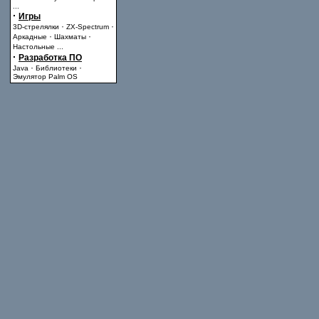
...
·
Игры
·
·
3D-стрелялки
ZX-Spectrum
·
·
Аркадные
Шахматы
Настольные
...
·
Разработка ПО
·
·
Java
Библиотеки
Эмулятор Palm OS