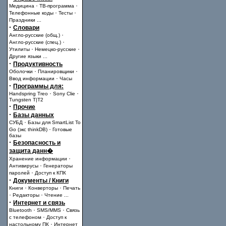
·
·
Медицина
ТВ-программа
·
·
Телефонные коды
Тесты
Праздники
...
·
Словари
·
Англо-русские (общ.)
·
Англо-русские (спец.)
·
·
Утилиты
Немецко-русские
Другие языки
...
·
Продуктивность
·
·
Оболочки
Планировщики
·
Ввод информации
Часы
·
Программы для:
·
·
Handspring Treo
Sony Clie
Tungsten T|T2
·
Прочие
·
Базы данных
·
СУБД
Базы для SmartList To
·
Go (экс thinkDB)
Готовые
базы
·
Безопасность и
защита данн�
·
Хранение информации
·
Антивирусы
Генераторы
·
паролей
Доступ к КПК
·
Документы / Книги
·
·
Книги
Конверторы
Печать
·
·
Редакторы
Чтение
...
·
Интернет и связь
·
·
Bluetooth
SMS/MMS
Связь
·
с телефоном
Доступ к
·
настольному ПК
Интернет