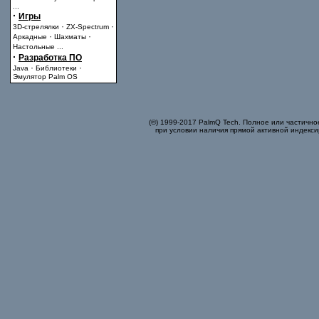
...
·
Игры
·
·
3D-стрелялки
ZX-Spectrum
·
·
Аркадные
Шахматы
Настольные
...
·
Разработка ПО
·
·
Java
Библиотеки
Эмулятор Palm OS
(©) 1999-2017 PalmQ Tech. Полное или частично
при условии наличия прямой активной индекси