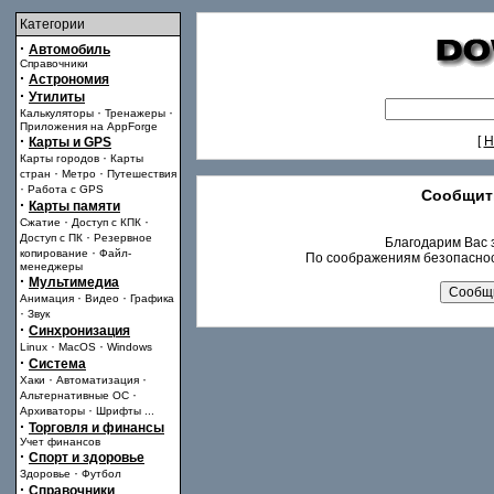
Категории
·
Автомобиль
Справочники
·
Астрономия
·
Утилиты
·
·
Калькуляторы
Тренажеры
Приложения на AppForge
·
[
Н
Карты и GPS
·
Карты городов
Карты
·
·
стран
Метро
Путешествия
·
Работа с GPS
Сообщит
·
Карты памяти
·
·
Сжатие
Доступ с КПК
·
Доступ с ПК
Резервное
Благодарим Вас з
·
копирование
Файл-
По соображениям безопаснос
менеджеры
·
Мультимедиа
·
·
Анимация
Видео
Графика
·
Звук
·
Синхронизация
·
·
Linux
MacOS
Windows
·
Система
·
·
Хаки
Автоматизация
·
Альтернативные ОС
·
Архиваторы
Шрифты
...
·
Торговля и финансы
Учет финансов
·
Спорт и здоровье
·
Здоровье
Футбол
·
Справочники