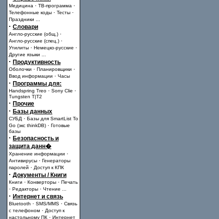
·
·
Медицина
ТВ-программа
·
·
Телефонные коды
Тесты
Праздники
...
·
Словари
·
Англо-русские (общ.)
·
Англо-русские (спец.)
·
·
Утилиты
Немецко-русские
Другие языки
...
·
Продуктивность
·
·
Оболочки
Планировщики
·
Ввод информации
Часы
·
Программы для:
·
·
Handspring Treo
Sony Clie
Tungsten T|T2
·
Прочие
·
Базы данных
·
СУБД
Базы для SmartList To
·
Go (экс thinkDB)
Готовые
базы
·
Безопасность и
защита данн�
·
Хранение информации
·
Антивирусы
Генераторы
·
паролей
Доступ к КПК
·
Документы / Книги
·
·
Книги
Конверторы
Печать
·
·
Редакторы
Чтение
...
·
Интернет и связь
·
·
Bluetooth
SMS/MMS
Связь
·
с телефоном
Доступ к
·
настольному ПК
Интернет