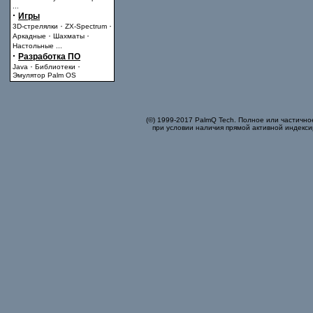
...
·
Игры
·
·
3D-стрелялки
ZX-Spectrum
·
·
Аркадные
Шахматы
Настольные
...
·
Разработка ПО
·
·
Java
Библиотеки
Эмулятор Palm OS
(©) 1999-2017 PalmQ Tech. Полное или частично
при условии наличия прямой активной индекси