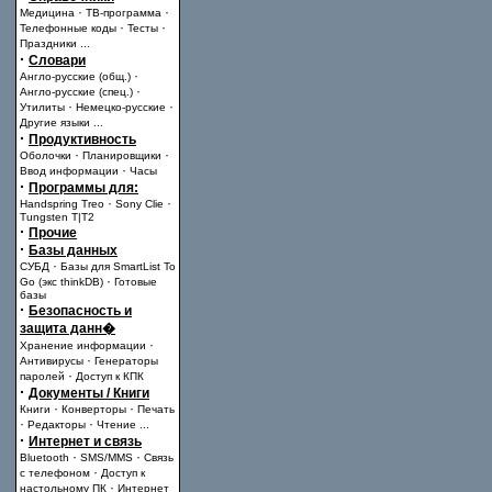
·
·
Медицина
ТВ-программа
·
·
Телефонные коды
Тесты
Праздники
...
·
Словари
·
Англо-русские (общ.)
·
Англо-русские (спец.)
·
·
Утилиты
Немецко-русские
Другие языки
...
·
Продуктивность
·
·
Оболочки
Планировщики
·
Ввод информации
Часы
·
Программы для:
·
·
Handspring Treo
Sony Clie
Tungsten T|T2
·
Прочие
·
Базы данных
·
СУБД
Базы для SmartList To
·
Go (экс thinkDB)
Готовые
базы
·
Безопасность и
защита данн�
·
Хранение информации
·
Антивирусы
Генераторы
·
паролей
Доступ к КПК
·
Документы / Книги
·
·
Книги
Конверторы
Печать
·
·
Редакторы
Чтение
...
·
Интернет и связь
·
·
Bluetooth
SMS/MMS
Связь
·
с телефоном
Доступ к
·
настольному ПК
Интернет