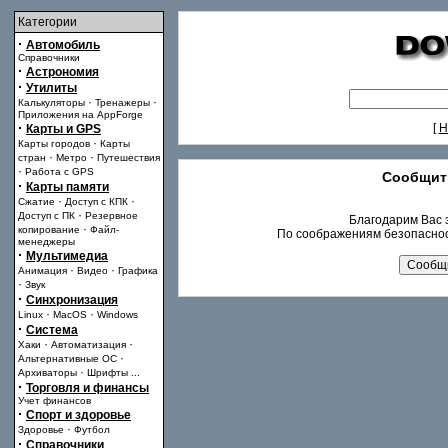
Категории
·
Автомобиль
Справочники
·
Астрономия
·
Утилиты
·
·
Калькуляторы
Тренажеры
Приложения на AppForge
·
[
Н
Карты и GPS
·
Карты городов
Карты
·
·
стран
Метро
Путешествия
·
Работа с GPS
Сообщит
·
Карты памяти
·
·
Сжатие
Доступ с КПК
·
Доступ с ПК
Резервное
Благодарим Вас з
·
копирование
Файл-
По соображениям безопаснос
менеджеры
·
Мультимедиа
·
·
Анимация
Видео
Графика
·
Звук
·
Синхронизация
·
·
Linux
MacOS
Windows
·
Система
·
·
Хаки
Автоматизация
·
Альтернативные ОС
·
Архиваторы
Шрифты
...
·
Торговля и финансы
Учет финансов
·
Спорт и здоровье
·
Здоровье
Футбол
·
Справочники