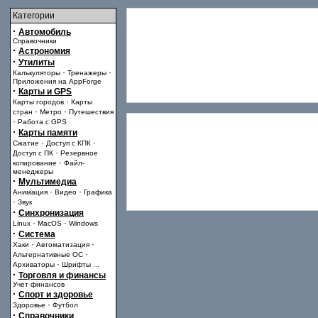
Категории
·
Автомобиль
Справочники
·
Астрономия
·
Утилиты
·
·
Калькуляторы
Тренажеры
Приложения на AppForge
·
Карты и GPS
·
Карты городов
Карты
·
·
стран
Метро
Путешествия
·
Работа с GPS
·
Карты памяти
·
·
Сжатие
Доступ с КПК
·
Доступ с ПК
Резервное
·
копирование
Файл-
менеджеры
·
Мультимедиа
·
·
Анимация
Видео
Графика
·
Звук
·
Синхронизация
·
·
Linux
MacOS
Windows
·
Система
·
·
Хаки
Автоматизация
·
Альтернативные ОС
·
Архиваторы
Шрифты
...
·
Торговля и финансы
Учет финансов
·
Спорт и здоровье
·
Здоровье
Футбол
·
Справочники