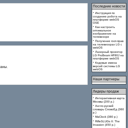
Последние новости
·
Инструкция по
созданию робота на
платформе webOS
OSE
·
Как настроить
оптимальное
изображение на
телевизоре
·
Получение root-прав
на телевизорах LG с
webOS
·
Лазерный проектор
LG ProBeam HF80J на
платформе webOS
·
Кодовые имена
версий системы LG
саны.
webOS
Наши партнеры
Лидеры продаж
·
Интерактивная карта
Москвы (200 p.)
·
Англо-руский
словарь СловоЕд (360
p.)
·
MaClock (380 p.)
·
RifleSLUGs II: The
Invasion (450 p.)