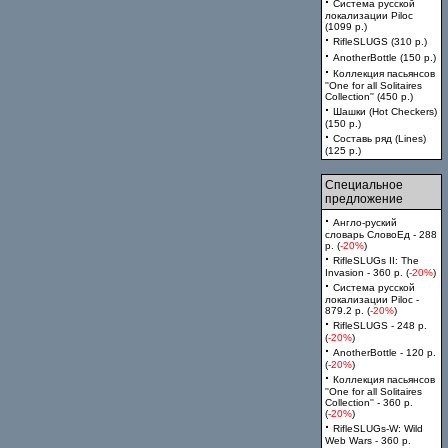
·
Система русской
локализации Piloc
(1099 p.)
·
RifleSLUGS (310 p.)
·
AnotherBottle (150 p.)
·
Коллекция пасьянсов
''One for all Solitaires
Collection'' (450 p.)
·
Шашки (Hot Checkers)
(150 p.)
·
Составь ряд (Lines)
(125 p.)
Специальное
предложение
·
Англо-руский
словарь СловоЕд - 288
p. (
-20%
)
·
RifleSLUGs II: The
Invasion - 360 p. (
-20%
)
·
Система русской
локализации Piloc -
879.2 p. (
-20%
)
·
RifleSLUGS - 248 p.
(
-20%
)
·
AnotherBottle - 120 p.
(
-20%
)
·
Коллекция пасьянсов
''One for all Solitaires
Collection'' - 360 p.
(
-20%
)
·
RifleSLUGs-W: Wild
Web Wars - 360 p.