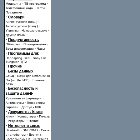
·
·
Медицина
ТВ-программа
·
·
Телефонные коды
Тесты
Праздники
...
·
Словари
·
Англо-русские (общ.)
·
Англо-русские (спец.)
·
·
Утилиты
Немецко-русские
Другие языки
...
·
Продуктивность
·
·
Оболочки
Планировщики
·
Ввод информации
Часы
·
Программы для:
·
·
Handspring Treo
Sony Clie
Tungsten T|T2
·
Прочие
·
Базы данных
·
СУБД
Базы для SmartList To
·
Go (экс thinkDB)
Готовые
базы
·
Безопасность и
защита данн�
·
Хранение информации
·
Антивирусы
Генераторы
·
паролей
Доступ к КПК
·
Документы / Книги
·
·
Книги
Конверторы
Печать
·
·
Редакторы
Чтение
...
·
Интернет и связь
·
·
Bluetooth
SMS/MMS
Связь
·
с телефоном
Доступ к
·
настольному ПК
Интернет