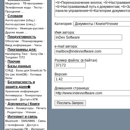
·
·
Медицина
ТВ-программа
·
·
Телефонные коды
Тесты
Праздники
...
·
Словари
·
Англо-русские (общ.)
Категория:
·
Англо-русские (спец.)
·
·
Утилиты
Немецко-русские
Имя автора:
Другие языки
...
·
Продуктивность
·
·
Оболочки
Планировщики
·
Ввод информации
Часы
e-mail автора:
·
Программы для:
·
·
Handspring Treo
Sony Clie
Tungsten T|T2
Размер файла: (в байтах)
·
Прочие
·
Базы данных
·
СУБД
Базы для SmartList To
·
Версия:
Go (экс thinkDB)
Готовые
базы
·
Безопасность и
защита данн�
Домашняя страница:
·
Хранение информации
·
Антивирусы
Генераторы
·
паролей
Доступ к КПК
·
Документы / Книги
·
·
Книги
Конверторы
Печать
·
·
Редакторы
Чтение
...
·
Интернет и связь
·
·
Bluetooth
SMS/MMS
Связь
·
с телефоном
Доступ к
·
настольному ПК
Интернет