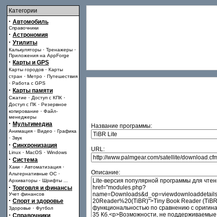
Категории
·
Автомобиль
Справочники
·
Астрономия
·
Утилиты
·
·
Калькуляторы
Тренажеры
Приложения на AppForge
·
Карты и GPS
·
Карты городов
Карты
·
·
стран
Метро
Путешествия
·
Работа с GPS
·
Карты памяти
·
·
Сжатие
Доступ с КПК
·
Доступ с ПК
Резервное
·
копирование
Файл-
менеджеры
·
Мультимедиа
Название программы:
·
·
Анимация
Видео
Графика
·
Звук
·
Синхронизация
URL:
·
·
Linux
MacOS
Windows
·
Система
·
·
Хаки
Автоматизация
Описание:
·
Альтернативные ОС
·
Архиваторы
Шрифты
...
·
Торговля и финансы
Учет финансов
·
Спорт и здоровье
·
Здоровье
Футбол
·
Справочники