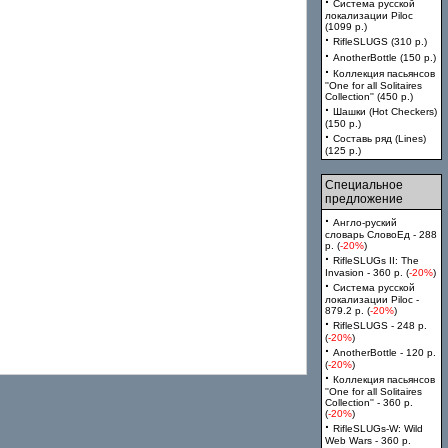
·
Система русской
локализации Piloc
(1099 p.)
·
RifleSLUGS (310 p.)
·
AnotherBottle (150 p.)
·
Коллекция пасьянсов
''One for all Solitaires
Collection'' (450 p.)
·
Шашки (Hot Checkers)
(150 p.)
·
Составь ряд (Lines)
(125 p.)
Специальное
предложение
·
Англо-руский
словарь СловоЕд - 288
p. (
-20%
)
·
RifleSLUGs II: The
Invasion - 360 p. (
-20%
)
·
Система русской
локализации Piloc -
879.2 p. (
-20%
)
·
RifleSLUGS - 248 p.
(
-20%
)
·
AnotherBottle - 120 p.
(
-20%
)
·
Коллекция пасьянсов
''One for all Solitaires
Collection'' - 360 p.
(
-20%
)
·
RifleSLUGs-W: Wild
Web Wars - 360 p.