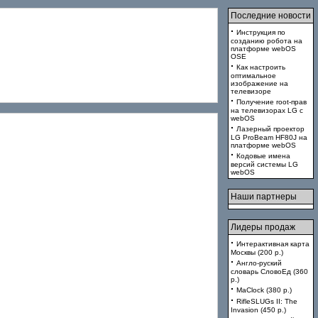
Последние новости
·
Инструкция по
созданию робота на
платформе webOS
OSE
·
Как настроить
оптимальное
изображение на
телевизоре
·
Получение root-прав
на телевизорах LG с
webOS
·
Лазерный проектор
LG ProBeam HF80J на
платформе webOS
·
Кодовые имена
версий системы LG
webOS
Наши партнеры
Лидеры продаж
·
Интерактивная карта
Москвы (200 p.)
·
Англо-руский
словарь СловоЕд (360
p.)
·
MaClock (380 p.)
·
RifleSLUGs II: The
Invasion (450 p.)