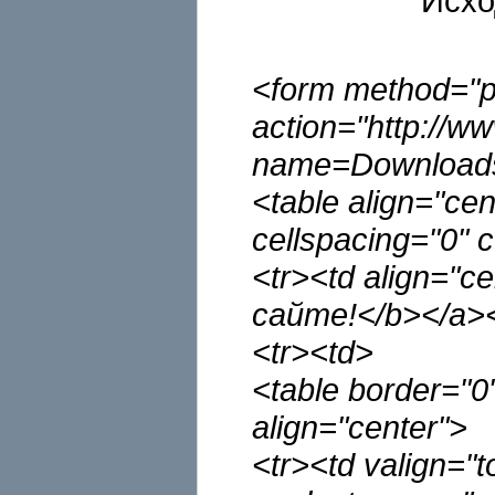
Исхо
<form method="p
action="http://w
name=Download
<table align="ce
cellspacing="0" 
<tr><td align="
сайте!</b></a><
<tr><td>
<table border="0"
align="center">
<tr><td valign="t