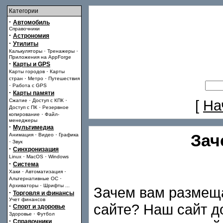
Категории
·
Автомобиль
Справочники
·
Астрономия
·
Утилиты
·
·
Калькуляторы
Тренажеры
Приложения на AppForge
·
Карты и GPS
·
Карты городов
Карты
·
·
стран
Метро
Путешествия
·
Работа с GPS
·
Карты памяти
·
·
[
На
Сжатие
Доступ с КПК
·
Доступ с ПК
Резервное
·
копирование
Файл-
менеджеры
·
Мультимедиа
·
·
Зач
Анимация
Видео
Графика
·
Звук
·
Синхронизация
·
·
Linux
MacOS
Windows
·
Система
·
·
Хаки
Автоматизация
·
Альтернативные ОС
·
Архиваторы
Шрифты
...
Зачем вам размеща
·
Торговля и финансы
Учет финансов
сайте? Наш сайт 
·
Спорт и здоровье
·
Здоровье
Футбол
·
Справочники