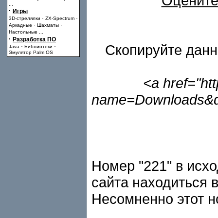
Оцените
...
·
Игры
·
·
3D-стрелялки
ZX-Spectrum
·
·
Аркадные
Шахматы
Настольные
...
·
Разработка ПО
Скопируйте данн
·
·
Java
Библиотеки
Эмулятор Palm OS
<a href="ht
name=Downloads&d
Номер "221" в исх
сайта находиться в
Несомненно этот н