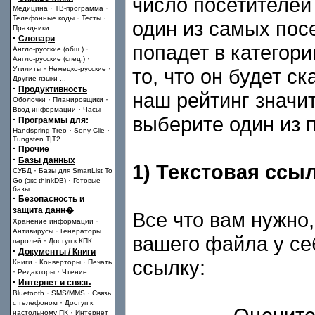
число посетителей
·
·
Медицина
ТВ-программа
·
·
Телефонные коды
Тесты
один из самых пос
Праздники
...
·
Словари
попадет в категори
·
Англо-русские (общ.)
·
Англо-русские (спец.)
·
·
Утилиты
Немецко-русские
то, что он будет с
Другие языки
...
·
Продуктивность
наш рейтинг значи
·
·
Оболочки
Планировщики
·
Ввод информации
Часы
выберите один из 
·
Программы для:
·
·
Handspring Treo
Sony Clie
Tungsten T|T2
·
Прочие
·
Базы данных
1) Текстовая ссы
·
СУБД
Базы для SmartList To
·
Go (экс thinkDB)
Готовые
базы
·
Безопасность и
защита данн�
Все что вам нужно,
·
Хранение информации
·
Антивирусы
Генераторы
вашего файла у се
·
паролей
Доступ к КПК
·
Документы / Книги
ссылку:
·
·
Книги
Конверторы
Печать
·
·
Редакторы
Чтение
...
·
Интернет и связь
·
·
Bluetooth
SMS/MMS
Связь
·
с телефоном
Доступ к
·
настольному ПК
Интернет