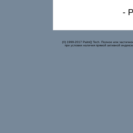
- 
(©) 1999-2017 PalmQ Tech. Полное или частично
при условии наличия прямой активной индекси