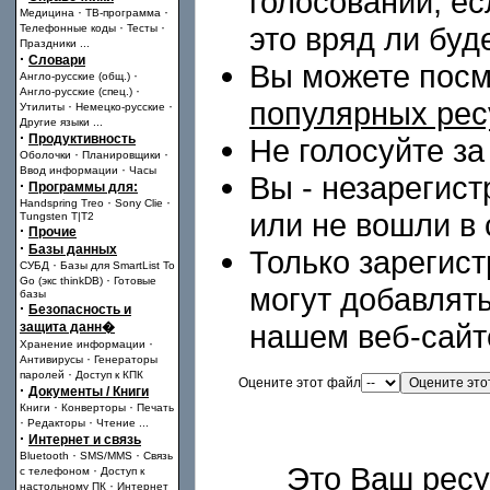
голосовании, ес
·
·
Медицина
ТВ-программа
·
·
это вряд ли буд
Телефонные коды
Тесты
Праздники
...
·
Словари
Вы можете посм
·
Англо-русские (общ.)
·
Англо-русские (спец.)
популярных рес
·
·
Утилиты
Немецко-русские
Другие языки
...
·
Продуктивность
Не голосуйте за
·
·
Оболочки
Планировщики
·
Ввод информации
Часы
Вы - незарегис
·
Программы для:
·
·
Handspring Treo
Sony Clie
или не вошли в 
Tungsten T|T2
·
Прочие
·
Базы данных
Только зарегис
·
СУБД
Базы для SmartList To
·
Go (экс thinkDB)
Готовые
могут добавлят
базы
·
Безопасность и
нашем веб-сайт
защита данн�
·
Хранение информации
·
Антивирусы
Генераторы
·
паролей
Доступ к КПК
Оцените этот файл
·
Документы / Книги
·
·
Книги
Конверторы
Печать
·
·
Редакторы
Чтение
...
·
Интернет и связь
·
·
Bluetooth
SMS/MMS
Связь
Это Ваш рес
·
с телефоном
Доступ к
·
настольному ПК
Интернет