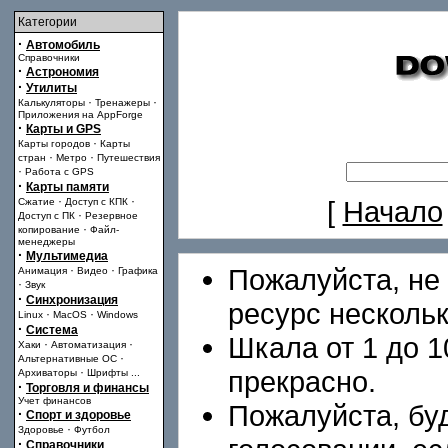
Категории
·
Автомобиль
Справочники
·
Астрономия
·
Утилиты
·
·
Калькуляторы
Тренажеры
Приложения на AppForge
·
Карты и GPS
·
Карты городов
Карты
·
·
стран
Метро
Путешествия
·
Работа с GPS
·
Карты памяти
·
·
[
Начало
Сжатие
Доступ с КПК
·
Доступ с ПК
Резервное
·
копирование
Файл-
менеджеры
·
Мультимедиа
·
·
Пожалуйста, не 
Анимация
Видео
Графика
·
Звук
·
Синхронизация
ресурс нескольк
·
·
Linux
MacOS
Windows
·
Система
Шкала от 1 до 10
·
·
Хаки
Автоматизация
·
Альтернативные ОС
·
прекрасно.
Архиваторы
Шрифты
...
·
Торговля и финансы
Учет финансов
Пожалуйста, бу
·
Спорт и здоровье
·
Здоровье
Футбол
·
Справочники