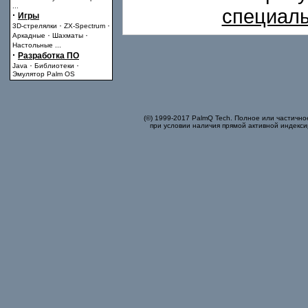
...
специаль
·
Игры
·
·
3D-стрелялки
ZX-Spectrum
·
·
Аркадные
Шахматы
Настольные
...
·
Разработка ПО
·
·
Java
Библиотеки
Эмулятор Palm OS
(©) 1999-2017 PalmQ Tech. Полное или частично
при условии наличия прямой активной индекси