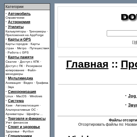
Категории
·
Автомобиль
Справочники
·
Астрономия
·
Утилиты
·
·
Калькуляторы
Тренажеры
Приложения на AppForge
·
Карты и GPS
[
Н
·
Карты городов
Карты
·
·
стран
Метро
Путешествия
·
Работа с GPS
·
Карты памяти
Главная
::
Пр
·
·
Сжатие
Доступ с КПК
·
Доступ с ПК
Резервное
·
копирование
Файл-
менеджеры
·
Мультимедиа
·
·
Анимация
Видео
Графика
·
Звук
·
Синхронизация
·
Jog 
·
·
Linux
MacOS
Windows
·
Система
·
Зву
·
·
Хаки
Автоматизация
·
Альтернативные ОС
·
Архиваторы
Шрифты
...
·
Торговля и финансы
Файлы отсорти
Учет финансов
Отсортировать файлы по: Назван
·
Спорт и здоровье
·
Здоровье
Футбол
·
Справочники