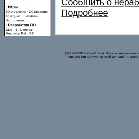
Сообщить о нера
...
·
Игры
Подробнее
·
·
3D-стрелялки
ZX-Spectrum
·
·
Аркадные
Шахматы
Настольные
...
·
Разработка ПО
·
·
Java
Библиотеки
Эмулятор Palm OS
(©) 1999-2017 PalmQ Tech. Полное или частично
при условии наличия прямой активной индекси