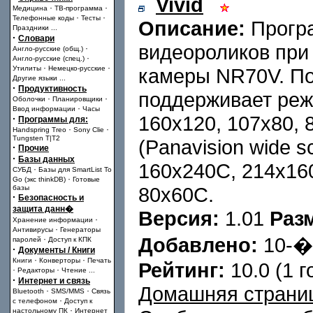
Vivid
·
·
Медицина
ТВ-программа
·
·
Телефонные коды
Тесты
Описание:
Програ
Праздники
...
·
Словари
видеороликов при
·
Англо-русские (общ.)
·
Англо-русские (спец.)
·
·
Утилиты
Немецко-русские
камеры NR70V. По
Другие языки
...
·
Продуктивность
поддерживает реж
·
·
Оболочки
Планировщики
·
Ввод информации
Часы
160x120, 107x80, 
·
Программы для:
·
·
Handspring Treo
Sony Clie
Tungsten T|T2
(Panavision wide s
·
Прочие
·
Базы данных
160x240C, 214x16
·
СУБД
Базы для SmartList To
·
Go (экс thinkDB)
Готовые
80x60C.
базы
·
Безопасность и
защита данн�
Версия:
1.01
Раз
·
Хранение информации
·
Антивирусы
Генераторы
Добавлено:
10-
·
паролей
Доступ к КПК
·
Документы / Книги
·
·
Книги
Конверторы
Печать
Рейтинг:
10.0 (1 г
·
·
Редакторы
Чтение
...
·
Интернет и связь
Домашняя страни
·
·
Bluetooth
SMS/MMS
Связь
·
с телефоном
Доступ к
·
настольному ПК
Интернет