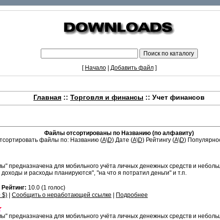
[
Начало
|
Добавить файл
]
Главная
::
Торговля и финансы
:: Учет финансов
Файлы отсортированы по Названию (по алфавиту)
тсортировать файлы по: Названию (
A
\
D
) Дате (
A
\
D
) Рейтингу (
A
\
D
) Популярнос
" предназначена для мобильного учёта личных денежных средств и небольшо
е доходы и расходы планируются", "на что я потратил деньги" и т.п.
9
Рейтинг:
10.0 (1 голос)
 $)
|
Сообщить о неработающей ссылке
|
Подробнее
" предназначена для мобильного учёта личных денежных средств и небольшо