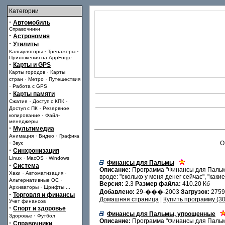
Категории
·
Автомобиль
Справочники
·
Астрономия
·
Утилиты
·
·
Калькуляторы
Тренажеры
Приложения на AppForge
·
Карты и GPS
·
Карты городов
Карты
·
·
стран
Метро
Путешествия
·
Работа с GPS
·
Карты памяти
·
·
Сжатие
Доступ с КПК
·
Доступ с ПК
Резервное
·
копирование
Файл-
менеджеры
·
Мультимедиа
·
·
Анимация
Видео
Графика
·
О
Звук
·
Синхронизация
·
·
Linux
MacOS
Windows
Финансы для Пальмы
·
Система
Описание:
Программа "Финансы для Пальмы
·
·
Хаки
Автоматизация
вроде: "сколько у меня денег сейчас", "каки
·
Альтернативные ОС
Версия:
2.3
Размер файла:
410.20 Кб
·
Архиваторы
Шрифты
...
Добавлено:
29-���-2003
Загрузок:
275
·
Торговля и финансы
Домашняя страница
|
Купить программу (30
Учет финансов
·
Спорт и здоровье
Финансы для Пальмы, упрощенные
·
Здоровье
Футбол
Описание:
Программа "Финансы для Пальмы
·
Справочники