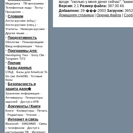
вроде: "сколько у меня денег сейчас", "каки
·
·
Медицина
ТВ-программа
Версия:
2.1
Размер файла:
387.00 Кб
·
·
Телефонные коды
Тесты
Добавлено:
29-���-2003
Загрузок:
365
Праздники
...
Домашняя страница
|
Оценка файла
|
Сооб
·
Словари
·
Англо-русские (общ.)
·
Англо-русские (спец.)
·
·
Утилиты
Немецко-русские
Другие языки
...
·
Продуктивность
·
·
Оболочки
Планировщики
·
Ввод информации
Часы
·
Программы для:
·
·
Handspring Treo
Sony Clie
Tungsten T|T2
·
Прочие
·
Базы данных
·
СУБД
Базы для SmartList To
·
Go (экс thinkDB)
Готовые
базы
·
Безопасность и
защита данн�
·
Хранение информации
·
Антивирусы
Генераторы
·
паролей
Доступ к КПК
·
Документы / Книги
·
·
Книги
Конверторы
Печать
·
·
Редакторы
Чтение
...
·
Интернет и связь
·
·
Bluetooth
SMS/MMS
Связь
·
с телефоном
Доступ к
·
настольному ПК
Интернет