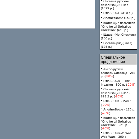
·
Система русской
локализации Piloc
(1099 p.)
·
RifleSLUGS (310 p.)
·
AnotherBottle (150 p.)
·
Коллекция пасьянсов
''One for all Solitaires
Collection'' (450 p.)
·
Шашки (Hot Checkers)
(150 p.)
·
Составь ряд (Lines)
(125 p.)
Специальное
предложение
·
Англо-руский
словарь СловоЕд - 288
p. (
-20%
)
·
RifleSLUGs II: The
Invasion - 360 p. (
-20%
)
·
Система русской
локализации Piloc -
879.2 p. (
-20%
)
·
RifleSLUGS - 248 p.
(
-20%
)
·
AnotherBottle - 120 p.
(
-20%
)
·
Коллекция пасьянсов
''One for all Solitaires
Collection'' - 360 p.
(
-20%
)
·
RifleSLUGs-W: Wild
Web Wars - 360 p.