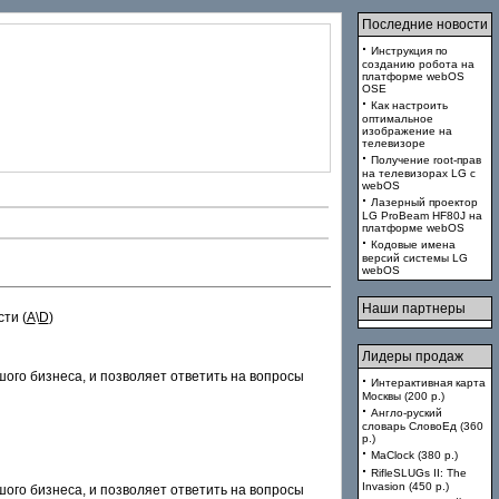
Последние новости
·
Инструкция по
созданию робота на
платформе webOS
OSE
·
Как настроить
оптимальное
изображение на
телевизоре
·
Получение root-прав
на телевизорах LG с
webOS
·
Лазерный проектор
LG ProBeam HF80J на
платформе webOS
·
Кодовые имена
версий системы LG
webOS
Наши партнеры
ти (
A
\
D
)
Лидеры продаж
го бизнеса, и позволяет ответить на вопросы
·
Интерактивная карта
Москвы (200 p.)
·
Англо-руский
словарь СловоЕд (360
p.)
·
MaClock (380 p.)
·
RifleSLUGs II: The
Invasion (450 p.)
го бизнеса, и позволяет ответить на вопросы