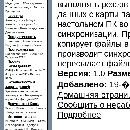
выполнять резерв
·
·
Медицина
ТВ-программа
·
·
Телефонные коды
Тесты
данных с карты 
Праздники
...
·
Словари
·
Англо-русские (общ.)
настольном ПК во
·
Англо-русские (спец.)
·
·
Утилиты
Немецко-русские
синхронизации. 
Другие языки
...
·
Продуктивность
·
·
копирует файлы в
Оболочки
Планировщики
·
Ввод информации
Часы
·
Программы для:
производит синхр
·
·
Handspring Treo
Sony Clie
Tungsten T|T2
пересылает файлы
·
Прочие
·
Базы данных
·
Версия:
1.0
Разм
СУБД
Базы для SmartList To
·
Go (экс thinkDB)
Готовые
базы
·
Добавлено:
19-
Безопасность и
защита данн�
·
Хранение информации
Домашняя страни
·
Антивирусы
Генераторы
·
паролей
Доступ к КПК
Сообщить о нера
·
Документы / Книги
·
·
Книги
Конверторы
Печать
Подробнее
·
·
Редакторы
Чтение
...
·
Интернет и связь
·
·
Bluetooth
SMS/MMS
Связь
·
с телефоном
Доступ к
·
настольному ПК
Интернет