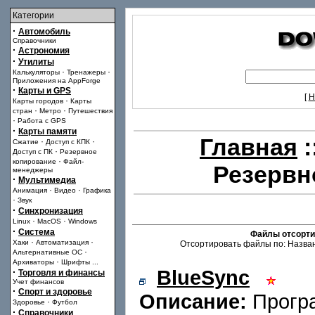
Категории
·
Автомобиль
Справочники
·
Астрономия
·
Утилиты
·
·
Калькуляторы
Тренажеры
Приложения на AppForge
·
Карты и GPS
[
Н
·
Карты городов
Карты
·
·
стран
Метро
Путешествия
·
Работа с GPS
·
Карты памяти
Главная
:
·
·
Сжатие
Доступ с КПК
·
Доступ с ПК
Резервное
·
копирование
Файл-
Резервн
менеджеры
·
Мультимедиа
·
·
Анимация
Видео
Графика
·
Звук
·
Синхронизация
·
·
Linux
MacOS
Windows
·
Система
Файлы отсорти
·
·
Хаки
Автоматизация
Отсортировать файлы по: Назван
·
Альтернативные ОС
·
Архиваторы
Шрифты
...
BlueSync
·
Торговля и финансы
Учет финансов
·
Спорт и здоровье
Описание:
Програ
·
Здоровье
Футбол
·
Справочники