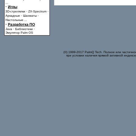
...
·
Игры
·
·
3D-стрелялки
ZX-Spectrum
·
·
Аркадные
Шахматы
Настольные
...
·
Разработка ПО
·
·
Java
Библиотеки
Эмулятор Palm OS
(©) 1999-2017 PalmQ Tech. Полное или частично
при условии наличия прямой активной индекси