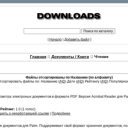
[
Начало
|
Добавить файл
]
Главная
::
Документы / Книги
:: Чтение
Файлы отсортированы по Названию (по алфавиту)
тсортировать файлы по: Названию (
A
\
D
) Дате (
A
\
D
) Рейтингу (
A
\
D
) Популярнос
мотра электроных документов в формате PDF. Версия Acrobat Reader для Pa
1
Рейтинг:
1.0 (1 голос)
щить о неработающей ссылке
|
Подробнее
я документов для Palm. Поддерживает свой формат хранения документов, п