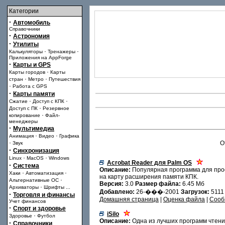
Категории
·
Автомобиль
Справочники
·
Астрономия
·
Утилиты
·
·
Калькуляторы
Тренажеры
Приложения на AppForge
·
Карты и GPS
·
Карты городов
Карты
·
·
стран
Метро
Путешествия
·
Работа с GPS
·
Карты памяти
·
·
Сжатие
Доступ с КПК
·
Доступ с ПК
Резервное
·
копирование
Файл-
менеджеры
·
Мультимедиа
·
·
Анимация
Видео
Графика
·
О
Звук
·
Синхронизация
·
·
Linux
MacOS
Windows
Acrobat Reader для Palm OS
·
Система
Описание:
Популярная программа для прос
·
·
Хаки
Автоматизация
на карту расширения памяти КПК.
·
Альтернативные ОС
Версия:
3.0
Размер файла:
6.45 Мб
·
Архиваторы
Шрифты
...
Добавлено:
26-���-2001
Загрузок:
511
·
Торговля и финансы
Домашняя страница
|
Оценка файла
|
Сооб
Учет финансов
·
Спорт и здоровье
iSilo
·
Здоровье
Футбол
Описание:
Одна из лучших программ чтени
·
Справочники