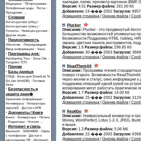
закладки, папки, просмотр картинок (BMP,
·
·
Медицина
ТВ-программа
Версия:
4.01
Размер файла:
281.00 Кб
·
·
Телефонные коды
Тесты
Добавлено:
24-���-2002
Загрузок:
895
Праздники
...
Домашняя страница
|
Оценка файла
|
Сооб
·
Словари
·
Англо-русские (общ.)
Plucker
·
Англо-русские (спец.)
Описание:
Plucker - это продвинутый бесп
·
·
Утилиты
Немецко-русские
большинство возможностей упомянутых про
Другие языки
...
Возможности:Поддержка HTML таблиц, HiRes,
·
Продуктивность
экрана, цветная панель инструментов, под
·
·
Оболочки
Планировщики
Версия:
1.6
Размер файла:
296.85 Кб
·
Ввод информации
Часы
Добавлено:
30-���-2003
Загрузок:
366
·
Программы для:
Домашняя страница
|
Оценка файла
|
Сооб
·
·
Handspring Treo
Sony Clie
Tungsten T|T2
·
ReadThemAll
Прочие
Описание:
Программа чтения стандартных 
·
Базы данных
поверх старого. Возможности ReadThemAll:
·
СУБД
Базы для SmartList To
через кнопки и стилус; окно информации о
·
Go (экс thinkDB)
Готовые
поддержка операций одной рукой на устройс
базы
копирования могут работать практически л
·
Безопасность и
Версия:
1.7
Размер файла:
14.00 Кб
защита данн�
Добавлено:
25-���-2002
Загрузок:
312
·
Хранение информации
Домашняя страница
|
Оценка файла
|
Сооб
·
Антивирусы
Генераторы
·
паролей
Доступ к КПК
RepliGo
·
Документы / Книги
Описание:
Универсальный конвертор и прсм
·
·
Книги
Конверторы
Печать
Money, WordPerfect, Lotus 1-2-3, JPEG, Ill
·
·
Редакторы
Чтение
...
и выше.
·
Интернет и связь
Версия:
1.3
Размер файла:
5.06 Мб
·
·
Bluetooth
SMS/MMS
Связь
Добавлено:
22-���-2003
Загрузок:
636
·
с телефоном
Доступ к
Домашняя страница
|
Оценка файла
|
Сооб
·
настольному ПК
Интернет