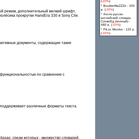
(
-20%
)
·
BoulderMaZZZe - 200
p. (
-20%
)
ый режим, дополнительный мелкий шрифт,
·
Англо-русско-
олёсика прокрутки HandEra 330 и Sony Cliе.
английский словарь
СловоЕд (полный) -
480 p. (
-20%
)
·
PiLoc Monitor - 120 p.
(
-20%
)
рактивные документы, содержащие такие
й функциональностью по сравнению с
 поддерживает различные форматы текста.
базах, среди которых - множество словарей,