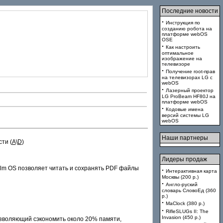
Последние новости
·
Инструкция по
созданию робота на
платформе webOS
OSE
·
Как настроить
оптимальное
изображение на
телевизоре
·
Получение root-прав
на телевизорах LG с
webOS
·
Лазерный проектор
LG ProBeam HF80J на
платформе webOS
·
Кодовые имена
версий системы LG
webOS
Наши партнеры
ти (
A
\
D
)
Лидеры продаж
lm OS позволяет читать и сохранять PDF файлы
·
Интерактивная карта
Москвы (200 p.)
·
Англо-руский
словарь СловоЕд (360
p.)
·
MaClock (380 p.)
·
RifleSLUGs II: The
Invasion (450 p.)
озволяющий сэкономить около 20% памяти,