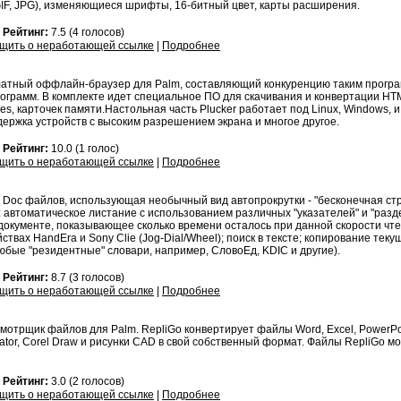
 GIF, JPG), изменяющиеся шрифты, 16-битный цвет, карты расширения.
7
Рейтинг:
7.5 (4 голосов)
щить о неработающей ссылке
|
Подробнее
латный оффлайн-браузер для Palm, составляющий конкуренцию таким програм
грамм. В комплекте идет специальное ПО для скачивания и конвертации HTM
 карточек памяти.Настольная часть Plucker работает под Linux, Windows, и 
держка устройств с высоким разрешением экрана и многое другое.
8
Рейтинг:
10.0 (1 голос)
щить о неработающей ссылке
|
Подробнее
Doc файлов, использующая необычный вид автопрокрутки - "бесконечная стра
 автоматическое листание с использованием различных "указателей" и "разд
 документе, показывающее сколько времени осталось при данной скорости чтен
твах HandEra и Sony Clie (Jog-Dial/Wheel); поиск в тексте; копирование тек
юбые "резидентные" словари, например, СловоЕд, KDIC и другие).
4
Рейтинг:
8.7 (3 голосов)
щить о неработающей ссылке
|
Подробнее
отрщик файлов для Palm. RepliGo конвертирует файлы Word, Excel, PowerPoint
ustrator, Corel Draw и рисунки CAD в свой собственный формат. Файлы RepliGo 
8
Рейтинг:
3.0 (2 голосов)
щить о неработающей ссылке
|
Подробнее