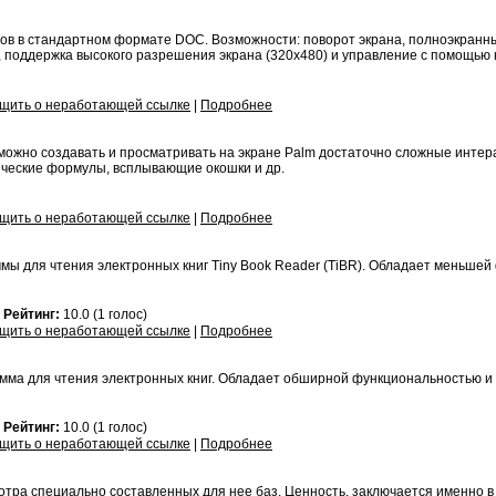
в в стандартном формате DOC. Возможности: поворот экрана, полноэкранн
, поддержка высокого разрешения экрана (320x480) и управление с помощью к
щить о неработающей ссылке
|
Подробнее
можно создавать и просматривать на экране Palm достаточно сложные инте
тические формулы, всплывающие окошки и др.
щить о неработающей ссылке
|
Подробнее
мы для чтения электронных книг Tiny Book Reader (TiBR). Обладает меньше
3
Рейтинг:
10.0 (1 голос)
щить о неработающей ссылке
|
Подробнее
ма для чтения электронных книг. Обладает обширной функциональностью и
9
Рейтинг:
10.0 (1 голос)
щить о неработающей ссылке
|
Подробнее
ра специально составленных для нее баз. Ценность, заключается именно в 