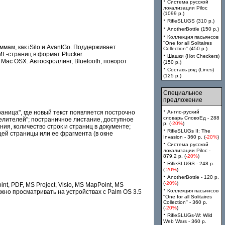
·
Система русской
локализации Piloc
(1099 p.)
·
RifleSLUGS (310 p.)
·
AnotherBottle (150 p.)
·
Коллекция пасьянсов
''One for all Solitaires
мам, как iSilo и AvantGo. Поддерживает
Collection'' (450 p.)
L-страниц в формат Plucker.
·
Шашки (Hot Checkers)
Mac OSX. Автоскроллинг, Bluetooth, поворот
(150 p.)
·
Составь ряд (Lines)
(125 p.)
Специальное
предложение
·
ница", где новый текст появляется построчно
Англо-руский
словарь СловоЕд - 288
елителей"; постраничное листание, доступное
p. (
-20%
)
ия, количество строк и страниц в документе;
·
RifleSLUGs II: The
ущей страницы или ее фрагмента (в окне
Invasion - 360 p. (
-20%
)
·
Система русской
локализации Piloc -
879.2 p. (
-20%
)
·
RifleSLUGS - 248 p.
(
-20%
)
·
AnotherBottle - 120 p.
(
-20%
)
, PDF, MS Project, Visio, MS MapPoint, MS
·
Коллекция пасьянсов
можно просматривать на устройствах с Palm OS 3.5
''One for all Solitaires
Collection'' - 360 p.
(
-20%
)
·
RifleSLUGs-W: Wild
Web Wars - 360 p.