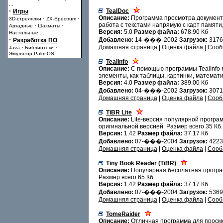
...
·
TealDoc
Игры
Описание:
Программа просмотра документо
·
·
3D-стрелялки
ZX-Spectrum
работа с текстами напрямую с карт памяти
·
·
Аркадные
Шахматы
Версия:
5.0
Размер файла:
678.90 Кб
Настольные
...
·
Добавлено:
14-���-2002
Загрузок:
3176
Разработка ПО
·
·
Домашняя страница
|
Оценка файла
|
Сооб
Java
Библиотеки
Эмулятор Palm OS
TealInfo
Описание:
С помощью программы TealInfo 
элементы, как таблицы, картинки, матема
Версия:
4.0
Размер файла:
389.00 Кб
Добавлено:
04-���-2002
Загрузок:
3071
Домашняя страница
|
Оценка файла
|
Сооб
TiBR Lite
Описание:
Lite-версия популярной програм
оригинальной версией. Размер всего 35 Кб.
Версия:
1.42
Размер файла:
37.17 Кб
Добавлено:
07-���-2004
Загрузок:
422
Домашняя страница
|
Оценка файла
|
Сооб
Tiny Book Reader (TiBR)
Описание:
Популярная бесплатная програм
Размер всего 65 Кб.
Версия:
1.42
Размер файла:
37.17 Кб
Добавлено:
07-���-2004
Загрузок:
536
Домашняя страница
|
Оценка файла
|
Сооб
TomeRaider
Описание:
Отличная программа для просмот