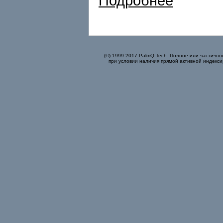
Подробнее
(©) 1999-2017 PalmQ Tech. Полное или частично
при условии наличия прямой активной индекси