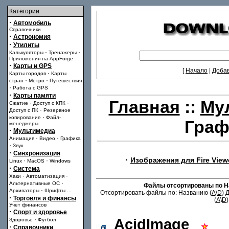
Категории
·
Автомобиль
Справочники
·
Астрономия
·
Утилиты
·
·
Калькуляторы
Тренажеры
Приложения на AppForge
·
Карты и GPS
[
Начало
|
Доба
·
Карты городов
Карты
·
·
стран
Метро
Путешествия
·
Работа с GPS
·
Карты памяти
Главная
::
Му
·
·
Сжатие
Доступ с КПК
·
Доступ с ПК
Резервное
·
копирование
Файл-
Граф
менеджеры
·
Мультимедиа
·
·
Анимация
Видео
Графика
·
Звук
·
Синхронизация
·
Изображения для Fire View
·
·
Linux
MacOS
Windows
·
Система
·
·
Хаки
Автоматизация
·
Альтернативные ОС
Файлы отсортированы по Н
·
Архиваторы
Шрифты
...
Отсортировать файлы по: Названию (
A
\
D
) 
·
Торговля и финансы
(
A
\
D
)
Учет финансов
·
Спорт и здоровье
·
AcidImage
Здоровье
Футбол
·
Справочники