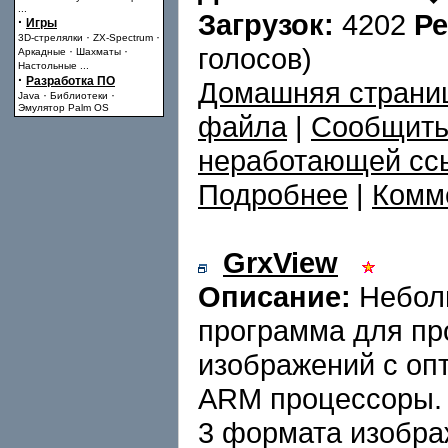
...
Загрузок:
4202
Ре
·
Игры
·
·
3D-стрелялки
ZX-Spectrum
голосов)
·
·
Аркадные
Шахматы
Настольные
...
·
Разработка ПО
Домашняя страни
·
·
Java
Библиотеки
Эмулятор Palm OS
файла
|
Сообщить
неработающей сс
Подробнее
|
Комме
GrxView
Описание:
Небол
программа для пр
изображений с оп
ARM процессоры.
3 формата изобр