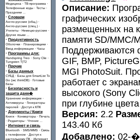
·
·
Медицина
ТВ-программа
Описание:
Прогр
·
·
Телефонные коды
Тесты
Праздники
...
графических изоб
·
Словари
·
Англо-русские (общ.)
·
размещенных на к
Англо-русские (спец.)
·
·
Утилиты
Немецко-русские
Другие языки
...
памяти SD/MMC/Me
·
Продуктивность
·
·
Оболочки
Планировщики
Поддерживаются 
·
Ввод информации
Часы
·
Программы для:
·
·
GIF, BMP, PictureG
Handspring Treo
Sony Clie
Tungsten T|T2
·
Прочие
MGI PhotoSuit. П
·
Базы данных
·
СУБД
Базы для SmartList To
работает с экрана
·
Go (экс thinkDB)
Готовые
базы
·
Безопасность и
высокого (Sony Cl
защита данн�
·
Хранение информации
при глубине цвета
·
Антивирусы
Генераторы
·
паролей
Доступ к КПК
Версия:
2.2
Разм
·
Документы / Книги
·
·
Книги
Конверторы
Печать
·
·
Редакторы
Чтение
...
143.40 Кб
·
Интернет и связь
·
·
Bluetooth
SMS/MMS
Связь
Добавлено:
02-�
·
с телефоном
Доступ к
·
настольному ПК
Интернет