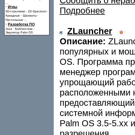
Сообщить о нера
...
·
Игры
Подробнее
·
·
3D-стрелялки
ZX-Spectrum
·
·
Аркадные
Шахматы
Настольные
...
·
Разработка ПО
ZLauncher
·
·
Java
Библиотеки
Эмулятор Palm OS
Описание:
ZLaunc
популярных и мощ
OS. Программа пр
менеджер програм
упрощающий рабо
расположенными н
предоставляющий 
системной инфор
Palm OS 3.5-5.xx 
разрешения.