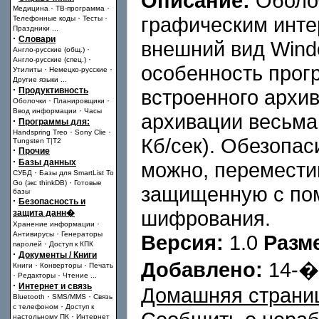
Описание:
Оболоч
·
·
Медицина
ТВ-программа
·
·
графическим инт
Телефонные коды
Тесты
Праздники
...
·
Словари
внешний вид Wind
·
Англо-русские (общ.)
·
Англо-русские (спец.)
особенность прог
·
·
Утилиты
Немецко-русские
Другие языки
...
·
Продуктивность
встроенного архив
·
·
Оболочки
Планировщики
·
Ввод информации
Часы
архивации весьма
·
Программы для:
·
·
Handspring Treo
Sony Clie
Кб/сек). Обезопас
Tungsten T|T2
·
Прочие
·
Базы данных
можно, переместив
·
СУБД
Базы для SmartList To
·
Go (экс thinkDB)
Готовые
защищенную с по
базы
·
Безопасность и
шифрования.
защита данн�
·
Хранение информации
·
Антивирусы
Генераторы
Версия:
1.0
Разм
·
паролей
Доступ к КПК
·
Документы / Книги
Добавлено:
14-
·
·
Книги
Конверторы
Печать
·
·
Редакторы
Чтение
...
·
Интернет и связь
Домашняя страни
·
·
Bluetooth
SMS/MMS
Связь
·
с телефоном
Доступ к
·
настольному ПК
Интернет