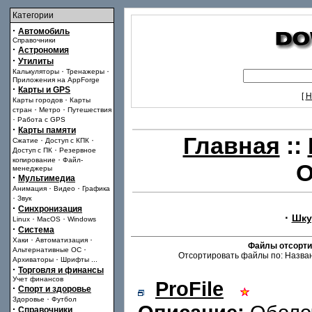
Категории
·
Автомобиль
Справочники
·
Астрономия
·
Утилиты
·
·
Калькуляторы
Тренажеры
Приложения на AppForge
·
Карты и GPS
[
Н
·
Карты городов
Карты
·
·
стран
Метро
Путешествия
·
Работа с GPS
·
Карты памяти
Главная
::
·
·
Сжатие
Доступ с КПК
·
Доступ с ПК
Резервное
·
копирование
Файл-
О
менеджеры
·
Мультимедиа
·
·
Анимация
Видео
Графика
·
Звук
·
Синхронизация
·
Шку
·
·
Linux
MacOS
Windows
·
Система
·
·
Хаки
Автоматизация
Файлы отсорти
·
Альтернативные ОС
Отсортировать файлы по: Назван
·
Архиваторы
Шрифты
...
·
Торговля и финансы
Учет финансов
ProFile
·
Спорт и здоровье
·
Здоровье
Футбол
·
Справочники