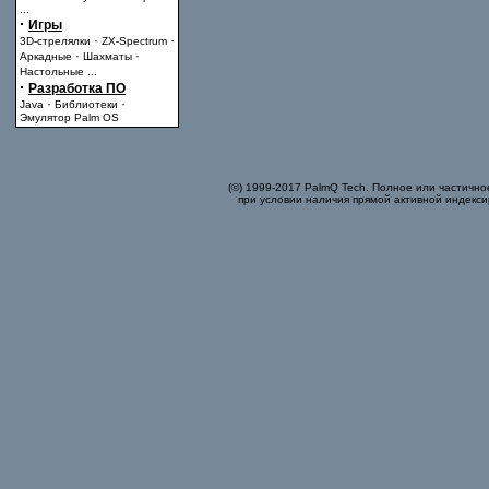
...
·
Игры
·
·
3D-стрелялки
ZX-Spectrum
·
·
Аркадные
Шахматы
Настольные
...
·
Разработка ПО
·
·
Java
Библиотеки
Эмулятор Palm OS
(©) 1999-2017 PalmQ Tech. Полное или частично
при условии наличия прямой активной индекси