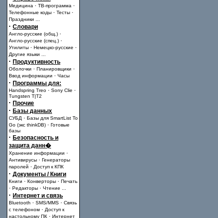
·
·
Медицина
ТВ-программа
·
·
Телефонные коды
Тесты
Праздники
...
·
Словари
·
Англо-русские (общ.)
·
Англо-русские (спец.)
·
·
Утилиты
Немецко-русские
Другие языки
...
·
Продуктивность
·
·
Оболочки
Планировщики
·
Ввод информации
Часы
·
Программы для:
·
·
Handspring Treo
Sony Clie
Tungsten T|T2
·
Прочие
·
Базы данных
·
СУБД
Базы для SmartList To
·
Go (экс thinkDB)
Готовые
базы
·
Безопасность и
защита данн�
·
Хранение информации
·
Антивирусы
Генераторы
·
паролей
Доступ к КПК
·
Документы / Книги
·
·
Книги
Конверторы
Печать
·
·
Редакторы
Чтение
...
·
Интернет и связь
·
·
Bluetooth
SMS/MMS
Связь
·
с телефоном
Доступ к
·
настольному ПК
Интернет