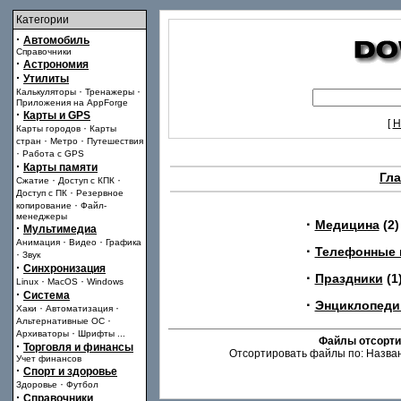
Категории
·
Автомобиль
Справочники
·
Астрономия
·
Утилиты
·
·
Калькуляторы
Тренажеры
Приложения на AppForge
·
Карты и GPS
[
Н
·
Карты городов
Карты
·
·
стран
Метро
Путешествия
·
Работа с GPS
·
Карты памяти
Гл
·
·
Сжатие
Доступ с КПК
·
Доступ с ПК
Резервное
·
копирование
Файл-
менеджеры
·
Медицина
(2)
·
Мультимедиа
·
·
Анимация
Видео
Графика
·
Телефонные 
·
Звук
·
Синхронизация
·
Праздники
(1
·
·
Linux
MacOS
Windows
·
Система
·
Энциклопеди
·
·
Хаки
Автоматизация
·
Альтернативные ОС
·
Архиваторы
Шрифты
...
Файлы отсорти
·
Торговля и финансы
Отсортировать файлы по: Назван
Учет финансов
·
Спорт и здоровье
·
Здоровье
Футбол
·
Справочники