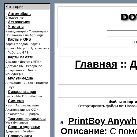
Категории
·
Автомобиль
Справочники
·
Астрономия
·
Утилиты
·
·
Калькуляторы
Тренажеры
Приложения на AppForge
·
Карты и GPS
[
Н
·
Карты городов
Карты
·
·
стран
Метро
Путешествия
·
Работа с GPS
·
Карты памяти
Главная
::
Д
·
·
Сжатие
Доступ с КПК
·
Доступ с ПК
Резервное
·
копирование
Файл-
менеджеры
·
Мультимедиа
·
·
Анимация
Видео
Графика
·
Звук
·
Синхронизация
·
·
Linux
MacOS
Windows
·
Система
Файлы отсорти
·
·
Хаки
Автоматизация
Отсортировать файлы по: Назван
·
Альтернативные ОС
·
Архиваторы
Шрифты
...
PrintBoy Anywh
·
Торговля и финансы
Учет финансов
·
Спорт и здоровье
Описание:
С пом
·
Здоровье
Футбол
·
Справочники