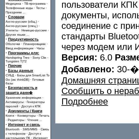
пользователи КПК
·
·
Медицина
ТВ-программа
·
·
Телефонные коды
Тесты
документы, испол
Праздники
...
·
Словари
·
Англо-русские (общ.)
соединение с при
·
Англо-русские (спец.)
·
·
Утилиты
Немецко-русские
стандарты Bluetoo
Другие языки
...
·
Продуктивность
·
·
через модем или И
Оболочки
Планировщики
·
Ввод информации
Часы
·
Программы для:
Версия:
6.0
Разм
·
·
Handspring Treo
Sony Clie
Tungsten T|T2
·
Прочие
Добавлено:
30-
·
Базы данных
·
СУБД
Базы для SmartList To
Домашняя страни
·
Go (экс thinkDB)
Готовые
базы
·
Безопасность и
Сообщить о нера
защита данн�
·
Хранение информации
Подробнее
·
Антивирусы
Генераторы
·
паролей
Доступ к КПК
·
Документы / Книги
·
·
Книги
Конверторы
Печать
·
·
Редакторы
Чтение
...
·
Интернет и связь
·
·
Bluetooth
SMS/MMS
Связь
·
с телефоном
Доступ к
·
настольному ПК
Интернет