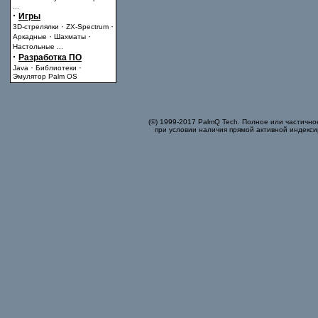
...
·
Игры
·
·
3D-стрелялки
ZX-Spectrum
·
·
Аркадные
Шахматы
Настольные
...
·
Разработка ПО
·
·
Java
Библиотеки
Эмулятор Palm OS
(©) 1999-2017 PalmQ Tech. Полное или частично
при условии наличия прямой активной индекси