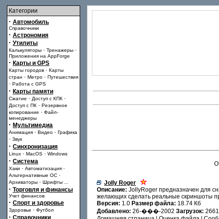
Категории
·
Автомобиль
Справочники
·
Астрономия
·
Утилиты
·
·
Калькуляторы
Тренажеры
Приложения на AppForge
·
Карты и GPS
·
Карты городов
Карты
·
·
стран
Метро
Путешествия
·
Работа с GPS
·
Карты памяти
·
·
Сжатие
Доступ с КПК
·
Доступ с ПК
Резервное
·
копирование
Файл-
менеджеры
·
Мультимедиа
·
·
Анимация
Видео
Графика
·
Звук
·
Синхронизация
·
·
Linux
MacOS
Windows
·
Система
О
·
·
Хаки
Автоматизация
·
Альтернативные ОС
·
Архиваторы
Шрифты
...
Jolly Roger
·
Торговля и финансы
Описание:
JollyRoger предназначен для сн
Учет финансов
желающих сделать реальные скриншоты пр
·
Спорт и здоровье
Версия:
1.0
Размер файла:
18.74 Кб
·
Здоровье
Футбол
Добавлено:
26-���-2002
Загрузок:
2661
·
Справочники
Домашняя страница
|
Оценка файла
|
Сооб