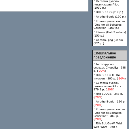
·
Система русской
локализации Piloc
(1099 p.)
·
RifleSLUGS (310 p.)
·
AnotherBottle (150 p.)
·
Коллекция пасьянсов
''One for all Solitaires
Collection'' (450 p.)
·
Шашки (Hot Checkers)
(150 p.)
·
Составь ряд (Lines)
(125 p.)
Специальное
предложение
·
Англо-руский
словарь СловоЕд - 288
p. (
-20%
)
·
RifleSLUGs II: The
Invasion - 360 p. (
-20%
)
·
Система русской
локализации Piloc -
879.2 p. (
-20%
)
·
RifleSLUGS - 248 p.
(
-20%
)
·
AnotherBottle - 120 p.
(
-20%
)
·
Коллекция пасьянсов
''One for all Solitaires
Collection'' - 360 p.
(
-20%
)
·
RifleSLUGs-W: Wild
Web Wars - 360 p.