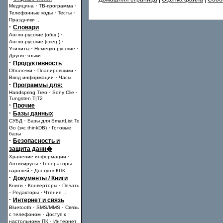
·
·
Медицина
ТВ-программа
·
·
Телефонные коды
Тесты
Праздники
...
·
Словари
·
Англо-русские (общ.)
·
Англо-русские (спец.)
·
·
Утилиты
Немецко-русские
Другие языки
...
·
Продуктивность
·
·
Оболочки
Планировщики
·
Ввод информации
Часы
·
Программы для:
·
·
Handspring Treo
Sony Clie
Tungsten T|T2
·
Прочие
·
Базы данных
·
СУБД
Базы для SmartList To
·
Go (экс thinkDB)
Готовые
базы
·
Безопасность и
защита данн�
·
Хранение информации
·
Антивирусы
Генераторы
·
паролей
Доступ к КПК
·
Документы / Книги
·
·
Книги
Конверторы
Печать
·
·
Редакторы
Чтение
...
·
Интернет и связь
·
·
Bluetooth
SMS/MMS
Связь
·
с телефоном
Доступ к
·
настольному ПК
Интернет