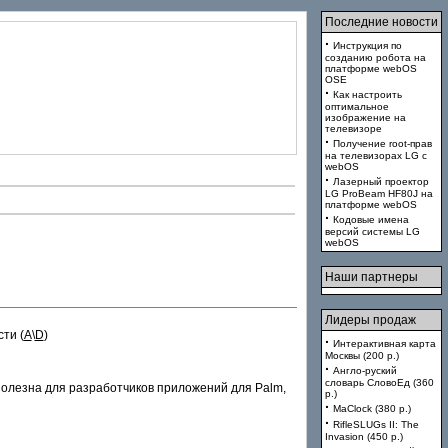
Последние новости
·
Инструкция по
созданию робота на
платформе webOS
OSE
·
Как настроить
оптимальное
изображение на
телевизоре
·
Получение root-прав
на телевизорах LG с
webOS
·
Лазерный проектор
LG ProBeam HF80J на
платформе webOS
·
Кодовые имена
версий системы LG
webOS
Наши партнеры
Лидеры продаж
ти (
A
\
D
)
·
Интерактивная карта
Москвы (200 p.)
·
Англо-руский
словарь СловоЕд (360
полезна для разработчиков приложений для Palm,
p.)
·
MaClock (380 p.)
·
RifleSLUGs II: The
Invasion (450 p.)