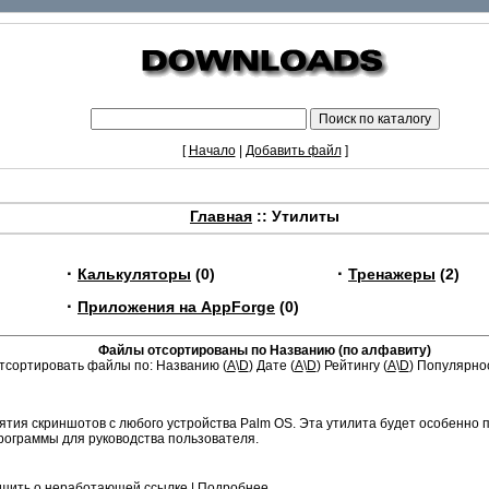
[
Начало
|
Добавить файл
]
Главная
:: Утилиты
·
·
Калькуляторы
(0)
Тренажеры
(2)
·
Приложения на AppForge
(0)
Файлы отсортированы по Названию (по алфавиту)
тсортировать файлы по: Названию (
A
\
D
) Дате (
A
\
D
) Рейтингу (
A
\
D
) Популярнос
ятия скриншотов с любого устройства Palm OS. Эта утилита будет особенно 
ограммы для руководства пользователя.
щить о неработающей ссылке
|
Подробнее