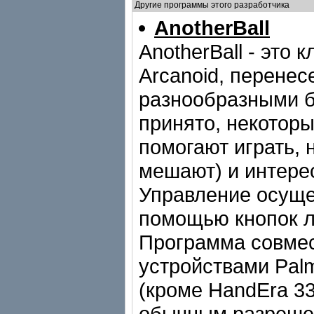
Другие программы этого разработчика
AnotherBall
AnotherBall - это 
Arcanoid, перенес
разнообразными б
принято, некоторы
помогают играть, 
мешают) и интере
Управление осуще
помощью кнопок л
Программа совме
устройствами Palm
(кроме HandEra 33
обычным разреше