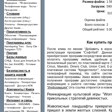
Размер файла:
1.5
·
·
Медицина
ТВ-программа
·
·
Загрузок:
590
Телефонные коды
Тесты
Праздники
...
Цена:
·
310
Словари
·
Англо-русские (общ.)
Оценка файла
·
Англо-русские (спец.)
·
·
Утилиты
Немецко-русские
Всего голосов:
2
Другие языки
...
Общий рейтинг:
5.0
·
Продуктивность
·
·
Оболочки
Планировщики
·
Ввод информации
Часы
Как купить п
·
Программы для:
·
·
Handspring Treo
Sony Clie
После клика по иконке "Добавить в корз
Tungsten T|T2
·
регистрации программ "СофтКей". Данна
Прочие
приобретения программ посредством множе
·
Базы данных
оплатить программу любым, удобным дл
·
СУБД
Базы для SmartList To
безналичный расчет, по пластиковой карте (Vi
·
Go (экс thinkDB)
Готовые
Cirrus, Maestro, Diners Club, Union Card, E-
базы
платежная система "Кредитпилот", плате
·
Безопасность и
телеграфный перевод. На сайте систе
защита данн�
заказанной программы. Заказ можно оформит
·
Хранение информации
получения программ достаточно следова
·
Антивирусы
Генераторы
информацию о работе системы регистрац
·
паролей
Доступ к КПК
"Информация"
(эта ссылка откроется в новом
·
Документы / Книги
·
·
Книги
Конверторы
Печать
Реинкарнация культовой игры "Wor
·
·
Редакторы
Чтение
...
прикольных стратегий девяностых.
·
Интернет и связь
·
·
Bluetooth
SMS/MMS
Связь
Живописные ландшафты превратил
·
с телефоном
Доступ к
пришел в земли желтых слизней. К
·
настольному ПК
Интернет