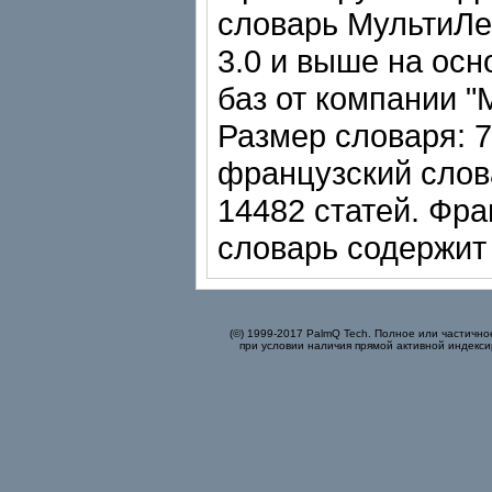
словарь МультиЛе
3.0 и выше на ос
баз от компании "
Размер словаря: 7
французский слов
14482 статей. Фра
словарь содержит 
(©) 1999-2017 PalmQ Tech. Полное или частично
при условии наличия прямой активной индекси