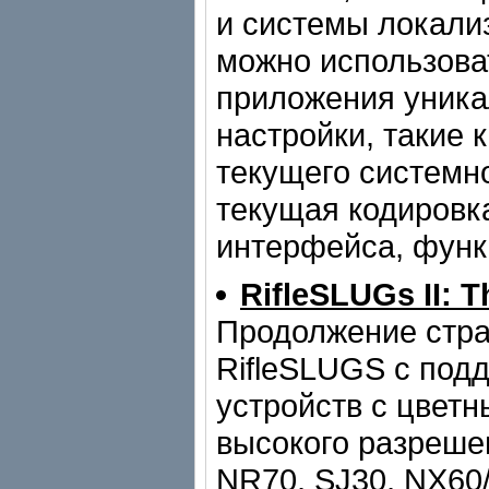
и системы локали
можно использова
приложения уник
настройки, такие 
текущего системно
текущая кодировк
интерфейса, функц
RifleSLUGs II: T
Продолжение стра
RifleSLUGS с под
устройств с цвет
высокого разрешен
NR70, SJ30, NX60