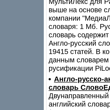
МультиЛекс для P
выше на основе с
компании "МедиаЛ
словаря: 1 Мб. Ру
словарь содержит 
Англо-русский сл
19415 cтатей. В к
данным словарем 
русификации PiLo
Англо-русско-а
словарь СловоЕд
Двунаправленный 
английский слова