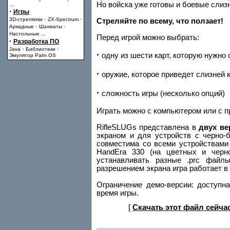
Но войска уже готовы и боевые слизн
...
·
Игры
·
·
3D-стрелялки
ZX-Spectrum
Стреляйте по всему, что ползает!
·
·
Аркадные
Шахматы
Настольные
...
Перед игрой можно выбрать:
·
Разработка ПО
·
·
Java
Библиотеки
·
одну из шести карт, которую нужно 
Эмулятор Palm OS
·
оружие, которое приведет слизней 
·
сложность игры (несколько опций)
Играть можно с компьютером или с п
RifleSLUGs представлена в
двух ве
экраном и для устройств с черно-
совместима со всеми устройствами 
HandEra 330 (на цветных и черн
устанавливать разные .prc файл
разрешением экрана игра работает в
Ограничение демо-версии: доступна
время игры.
[
Скачать этот файл сейча