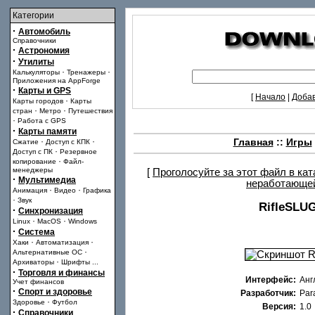
Категории
·
Автомобиль
Справочники
·
Астрономия
·
Утилиты
·
·
Калькуляторы
Тренажеры
Приложения на AppForge
·
Карты и GPS
[
Начало
|
Доба
·
Карты городов
Карты
·
·
стран
Метро
Путешествия
·
Работа с GPS
·
Карты памяти
·
·
Главная
::
Игры
Сжатие
Доступ с КПК
·
Доступ с ПК
Резервное
·
копирование
Файл-
менеджеры
[
Проголосуйте за этот файл в ка
·
Мультимедиа
неработающе
·
·
Анимация
Видео
Графика
·
Звук
RifleSLUG
·
Синхронизация
·
·
Linux
MacOS
Windows
·
Система
·
·
Хаки
Автоматизация
·
Альтернативные ОС
·
Архиваторы
Шрифты
...
·
Торговля и финансы
Интерфейс:
Анг
Учет финансов
·
Спорт и здоровье
Разработчик:
Par
·
Здоровье
Футбол
Версия:
1.0
·
Справочники