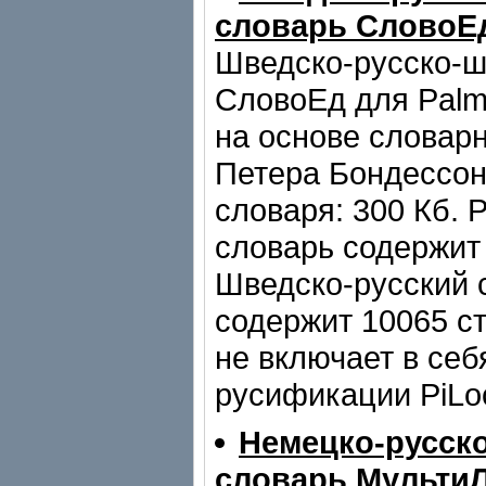
словарь СловоЕ
Шведско-русско-ш
СловоЕд для Palm
на основе словарн
Петера Бондессон
словаря: 300 Кб. 
словарь содержит 
Шведско-русский 
содержит 10065 с
не включает в себ
русификации PiLo
Немецко-русск
словарь Мульти