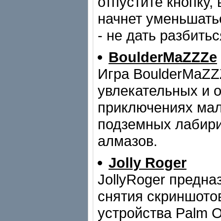
отпустите кнопку,
начнет уменьшать
- не дать разбитьс
BoulderMaZZZe
Игра BoulderMaZZ
увлекательных и 
приключениях мал
подземных лабири
алмазов.
Jolly Roger
JollyRoger предна
снятия скриншото
устройства Palm O