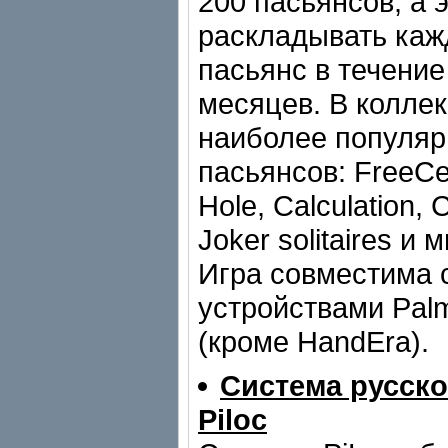
200 пасьянсов, а 
раскладывать каж
пасьянс в течение
месяцев. В колле
наиболее популя
пасьянсов: FreeCel
Hole, Calculation, 
Joker solitaires и 
Игра совместима 
устройствами Palm
(кроме HandEra).
Система русск
Piloc