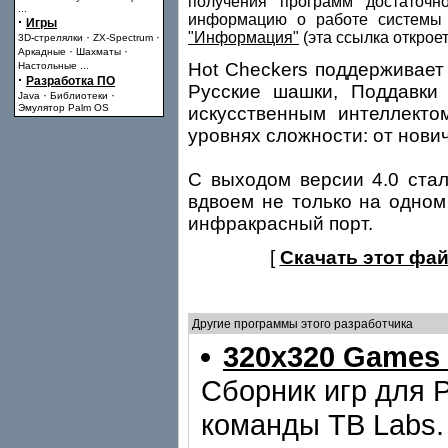
получения программ достаточн
...
информацию о работе системы 
·
Игры
"Информация"
(эта ссылка открое
·
·
3D-стрелялки
ZX-Spectrum
·
·
Аркадные
Шахматы
Hot Checkers поддерживает
Настольные
...
·
Разработка ПО
Русские шашки, Поддавки
·
·
Java
Библиотеки
Эмулятор Palm OS
искусственным интеллекто
уровнях сложности: от нови
C выходом версии 4.0 стал
вдвоем не только на одном 
инфракрасный порт.
[
Скачать этот фай
Другие программы этого разработчика
320x320 Games
Сборник игр для 
команды TB Labs.