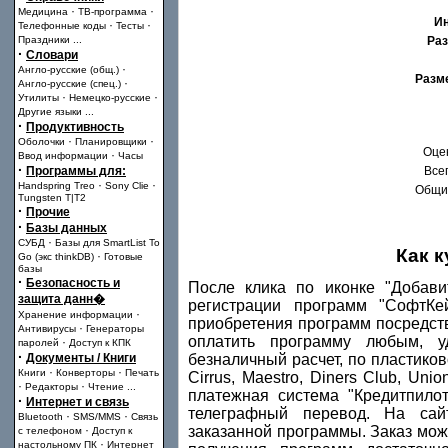
·
·
Медицина
ТВ-программа
И
·
·
Телефонные коды
Тесты
Праздники
...
Раз
·
Словари
·
Англо-русские (общ.)
Разм
·
Англо-русские (спец.)
·
·
Утилиты
Немецко-русские
Другие языки
...
·
Продуктивность
·
·
Оболочки
Планировщики
Оце
·
Ввод информации
Часы
·
Программы для:
Всег
·
·
Handspring Treo
Sony Clie
Общий
Tungsten T|T2
·
Прочие
·
Базы данных
·
СУБД
Базы для SmartList To
Как 
·
Go (экс thinkDB)
Готовые
базы
·
Безопасность и
После клика по иконке "Добави
защита данн�
регистрации программ "СофтКе
·
Хранение информации
приобретения программ посредст
·
Антивирусы
Генераторы
оплатить программу любым, у
·
паролей
Доступ к КПК
·
Документы / Книги
безналичный расчет, по пластиково
·
·
Книги
Конверторы
Печать
Cirrus, Maestro, Diners Club, Uni
·
·
Редакторы
Чтение
...
платежная система "Кредитпило
·
Интернет и связь
телеграфный перевод. На сай
·
·
Bluetooth
SMS/MMS
Связь
·
заказанной программы. Заказ мож
с телефоном
Доступ к
·
настольному ПК
Интернет