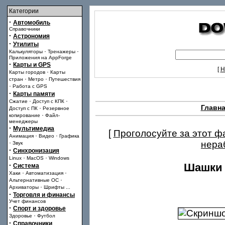
Категории
·
Автомобиль
Справочники
·
Астрономия
·
Утилиты
·
·
Калькуляторы
Тренажеры
Приложения на AppForge
·
Карты и GPS
[
Н
·
Карты городов
Карты
·
·
стран
Метро
Путешествия
·
Работа с GPS
·
Карты памяти
·
·
Сжатие
Доступ с КПК
Главн
·
Доступ с ПК
Резервное
·
копирование
Файл-
менеджеры
·
Мультимедиа
[
Проголосуйте за этот ф
·
·
Анимация
Видео
Графика
·
нера
Звук
·
Синхронизация
·
·
Linux
MacOS
Windows
·
Шашки (
Система
·
·
Хаки
Автоматизация
·
Альтернативные ОС
·
Архиваторы
Шрифты
...
·
Торговля и финансы
Учет финансов
·
Спорт и здоровье
·
Здоровье
Футбол
·
Справочники