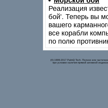
Морской бой
Реализация извес
бой'. Теперь вы м
вашего карманного
все корабли комп
по полю противни
(©) 1999-2017 PalmQ Tech. Полное или частично
при условии наличия прямой активной индекси