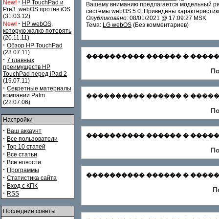
·
New!
HP TouchPad и
Вашему вниманию предлагается модельный ря
Pre3. webOS против iOS
системы webOS 5.0. Приведены характеристики
(31.03.12)
Опубликовано:
08/01/2021 @ 17:09:27 MSK
·
New!
HP webOS,
Тема:
LG webOS
(Без комментариев)
которую жалко потерять
(20.11.11)
·
Обзор HP TouchPad
(23.07.11)
���������� ������ � ������� С
·
7 главных
преимуществ HP
По
TouchPad перед iPad 2
(19.07.11)
·
Секретные материалы
компании Palm
���������� ������ � �������
(22.07.06)
По
Настройки
·
Ваш аккаунт
���������� ������ � ������� Зар
·
Все пользователи
·
Top 10 статей
По
·
Все статьи
·
Все новости
·
Программы
���������� ������ � ������� Ф
·
Статистика сайта
·
Вход с КПК
П
·
RSS
Последние советы