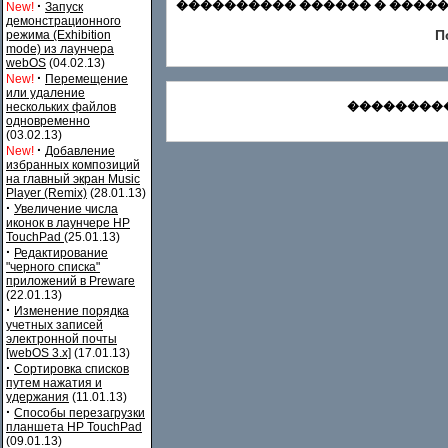
·
���������� ������ � ������
New!
Запуск
демонстрационного
П
режима (Exhibition
mode) из лаунчера
webOS
(04.02.13)
·
New!
Перемещение
или удаление
���������
нескольких файлов
одновременно
(03.02.13)
·
New!
Добавление
избранных композиций
на главный экран Music
Player (Remix)
(28.01.13)
·
Увеличение числа
иконок в лаунчере HP
TouchPad
(25.01.13)
·
Редактирование
"черного списка"
приложений в Preware
(22.01.13)
·
Изменение порядка
учетных записей
электронной почты
[webOS 3.x]
(17.01.13)
·
Сортировка списков
путем нажатия и
удержания
(11.01.13)
·
Способы перезагрузки
планшета HP TouchPad
(09.01.13)