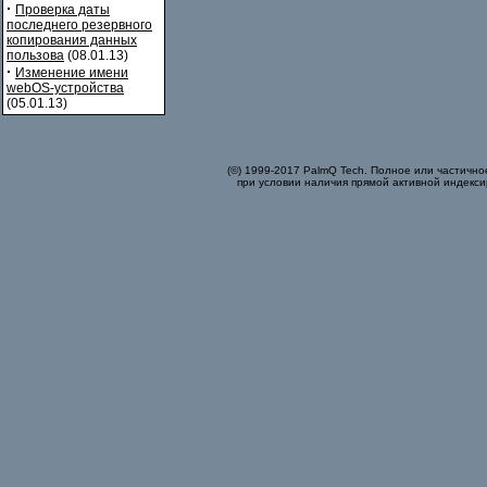
·
Проверка даты
последнего резервного
копирования данных
пользова
(08.01.13)
·
Изменение имени
webOS-устройства
(05.01.13)
(©) 1999-2017 PalmQ Tech. Полное или частично
при условии наличия прямой активной индекси