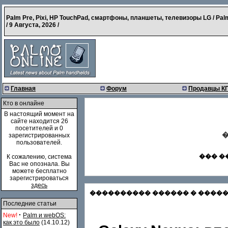
Palm Pre, Pixi, HP TouchPad, смартфоны, планшеты, телевизоры LG / Pal
/
9 Августа, 2026
/
Главная
Форум
Продавцы К
Кто в онлайне
В настоящий момент на
сайте находится 26
посетителей и 0
�
зарегистрированных
пользователей.
��� �
К сожалению, система
Вас не опознала. Вы
можете бесплатно
зарегистрироваться
здесь
���������� ������ � �������
Последние статьи
·
New!
Palm и webOS:
как это было
(14.10.12)