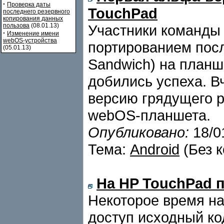
·
Проверка даты
TouchPad
последнего резервного
копирования данных
пользова
(08.01.13)
Участники команды
·
Изменение имени
webOS-устройства
портированием посл
(05.01.13)
Sandwich) на планш
добились успеха. В
версию грядущего 
webOS-планшета.
Опубликовано:
18/0
Тема:
Android
(Без 
На HP TouchPad п
Некоторое время н
доступ исходный ко