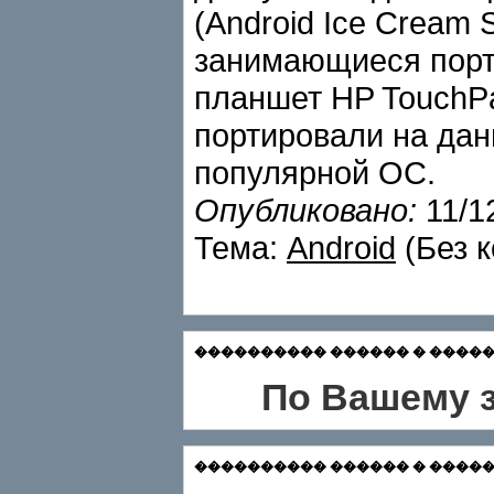
(Android Ice Cream 
занимающиеся порт
планшет HP TouchPa
портировали на дан
популярной ОС.
Опубликовано:
11/1
Тема:
Android
(Без 
���������� ������ � ������� С
По Вашему з
���������� ������ � �������