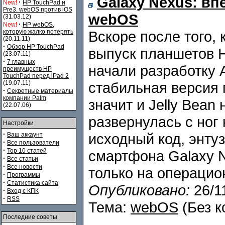
Galaxy Nexus: в
·
New!
HP TouchPad и
Pre3. webOS против iOS
webOS
(31.03.12)
·
New!
HP webOS,
которую жалко потерять
Вскоре после того, 
(20.11.11)
·
Обзор HP TouchPad
выпуск планшетов 
(23.07.11)
·
7 главных
начали разработку 
преимуществ HP
TouchPad перед iPad 2
(19.07.11)
стабильная версия 
·
Секретные материалы
компании Palm
значит и Jelly Bean
(22.07.06)
развернулась с ног 
Настройки
·
исходный код, энту
Ваш аккаунт
·
Все пользователи
·
Top 10 статей
смартфона Galaxy N
·
Все статьи
·
Все новости
только на операцион
·
Программы
·
Статистика сайта
Опубликовано:
26/1
·
Вход с КПК
·
RSS
Тема:
webOS
(Без к
Последние советы