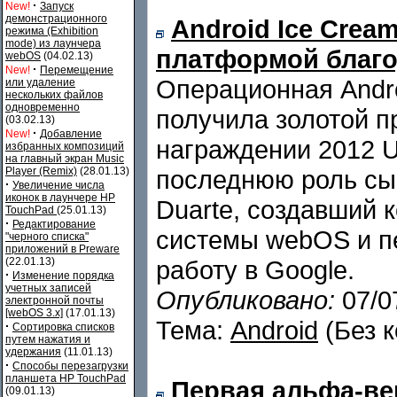
·
New!
Запуск
демонстрационного
Android Ice Crea
режима (Exhibition
mode) из лаунчера
платформой благо
webOS
(04.02.13)
·
New!
Перемещение
Операционная Andro
или удаление
нескольких файлов
одновременно
получила золотой п
(03.02.13)
·
New!
Добавление
награждении 2012 U
избранных композиций
на главный экран Music
Player (Remix)
(28.01.13)
последнюю роль сыг
·
Увеличение числа
иконок в лаунчере HP
Duarte, создавший 
TouchPad
(25.01.13)
·
Редактирование
системы webOS и п
"черного списка"
приложений в Preware
(22.01.13)
работу в Google.
·
Изменение порядка
учетных записей
Опубликовано:
07/0
электронной почты
[webOS 3.x]
(17.01.13)
Тема:
Android
(Без 
·
Сортировка списков
путем нажатия и
удержания
(11.01.13)
·
Способы перезагрузки
планшета HP TouchPad
Первая альфа-вер
(09.01.13)