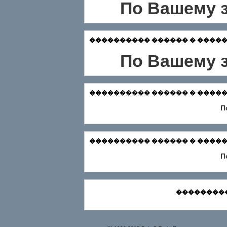
По Вашему з
���������� ������ � ������� Зар
По Вашему з
���������� ������ � ������� Ф
П
���������� ������ � ������
П
���������