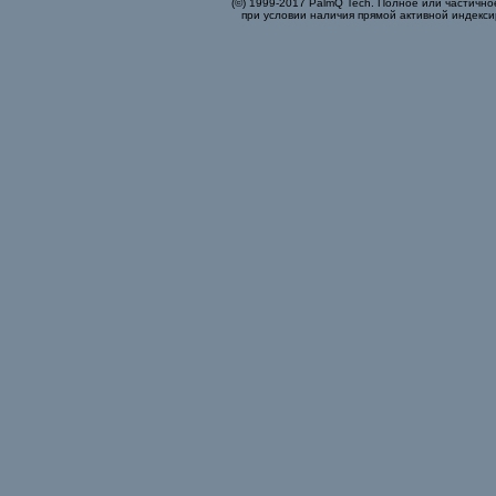
(©) 1999-2017 PalmQ Tech. Полное или частично
при условии наличия прямой активной индекси