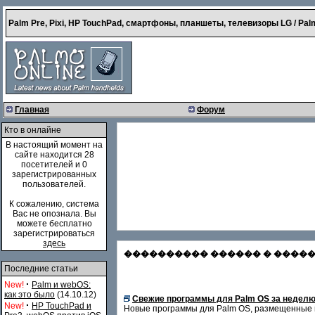
Palm Pre, Pixi, HP TouchPad, смартфоны, планшеты, телевизоры LG / Palm
Главная
Форум
Кто в онлайне
В настоящий момент на
сайте находится 28
посетителей и 0
зарегистрированных
пользователей.
К сожалению, система
Вас не опознала. Вы
можете бесплатно
зарегистрироваться
здесь
���������� ������ � �������
Последние статьи
·
New!
Palm и webOS:
как это было
(14.10.12)
Свежие программы для Palm OS за неделю (0
·
New!
HP TouchPad и
Новые программы для Palm OS, размещенные в 