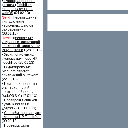
демонстрационного
режима (Exhibition
mode) из лаунчера
webOS
(04.02.13)
·
New!
Перемещение
или удаление
нескольких файлов
одновременно
(03.02.13)
·
New!
Добавление
избранных композиций
на главный экран Music
Player (Remix)
(28.01.13)
·
Увеличение числа
иконок в лаунчере HP
TouchPad
(25.01.13)
·
Редактирование
"черного списка"
приложений в Preware
(22.01.13)
·
Изменение порядка
учетных записей
электронной почты
[webOS 3.x]
(17.01.13)
·
Сортировка списков
путем нажатия и
удержания
(11.01.13)
·
Способы перезагрузки
планшета HP TouchPad
(09.01.13)
·
Проверка даты