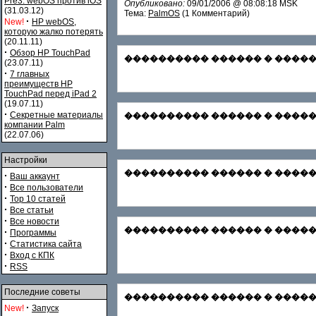
Pre3. webOS против iOS
Опубликовано:
09/01/2006 @ 08:08:18 MSK
(31.03.12)
Тема:
PalmOS
(1 Комментарий)
·
New!
HP webOS,
которую жалко потерять
(20.11.11)
·
Обзор HP TouchPad
���������� ������ � ������� С
(23.07.11)
·
7 главных
преимуществ HP
TouchPad перед iPad 2
(19.07.11)
·
Секретные материалы
���������� ������ � �������
компании Palm
(22.07.06)
Настройки
���������� ������ � ������� Зар
·
Ваш аккаунт
·
Все пользователи
·
Top 10 статей
·
Все статьи
·
Все новости
���������� ������ � ������� Ф
·
Программы
·
Статистика сайта
·
Вход с КПК
·
RSS
Последние советы
���������� ������ � ������
·
New!
Запуск