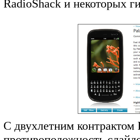
RadioShack и некоторых г
С двухлетним контрактом P
противоположность слайд