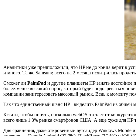
Аналитики уже предположили, что HP не до конца верит в успе
и много. Та же Samsung всего на 2 месяца исхитрилась продать
Сможет ли
PalmPad
и другие планшеты HP занять достойное п
более-менее высокий спрос, который будет подогреваться нови
компании заинтересовать массовый рынок. Ведь к моменту поя
Так что единственный шанс HP - выделить PalmPad из общей м
Кстати, чтобы понять, насколько webOS отстает от конкурент
всего лишь 1,3% рынка смартфонов США. А еще хуже для HP т
Для сравнения, даже откровенный аутсайдер Windows Mobile 
лидеров — Google Android (22,7%), BlackBerry (27,4%) и iOS (2