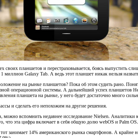
х своих планшетов и перестраховывается, боясь выпустить слишк
 1 миллион Galaxy Tab. А ведь этот планшет никак нельзя назват
оложение на рынке планшетов? Пока об этом судить рано. Поня
зной операционной системы. А дальнейший успех планшетов Hewle
вления планшета на рынке, у него будет достаточно много силь
ассы и сделать его непохожим на другие решения.
ов, можно вспомнить недавнее исследование Nielsen. Аналитики
о, что эта цифра включает в себя общую долю webOS и Palm OS.
и тот занимает 14% американского рынка смартфонов. А крайне 
7,9%).