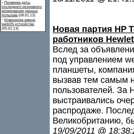
·
Проверка даты
последнего резервного
копирования данных
пользова
(08.01.13)
·
Изменение имени
webOS-устройства
Новая партия HP T
(05.01.13)
работников Hewlet
Вслед за объявлени
под управлением w
планшеты, компания
вызвав тем самым 
пользователей. За 
выстраивались очер
распродаже. Послед
Великобританию, бы
19/09/2011 @ 18:38