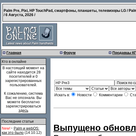
Palm Pre, Pixi, HP TouchPad, смартфоны, планшеты, телевизоры LG / Pal
/
6 Августа, 2026
/
Главная
Форум
Продавцы К
Кто в онлайне
В настоящий момент на
сайте находится 28
посетителей и 0
зарегистрированных
пользователей.
К сожалению, система
Искать в:
Новости
Комментарии
Ста
Вас не опознала. Вы
можете бесплатно
зарегистрироваться
здесь
Последние статьи
Выпущено обновлен
·
New!
Palm и webOS:
как это было
(14.10.12)