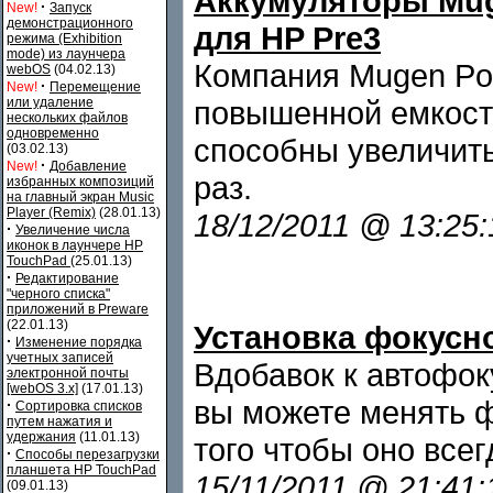
Аккумуляторы Mug
·
New!
Запуск
демонстрационного
для HP Pre3
режима (Exhibition
mode) из лаунчера
Компания Mugen Po
webOS
(04.02.13)
·
New!
Перемещение
или удаление
повышенной емкост
нескольких файлов
одновременно
способны увеличить
(03.02.13)
·
New!
Добавление
раз.
избранных композиций
на главный экран Music
Player (Remix)
(28.01.13)
18/12/2011 @ 13:25
·
Увеличение числа
иконок в лаунчере HP
TouchPad
(25.01.13)
·
Редактирование
"черного списка"
приложений в Preware
(22.01.13)
Установка фокусно
·
Изменение порядка
учетных записей
Вдобавок к автофоку
электронной почты
[webOS 3.x]
(17.01.13)
вы можете менять 
·
Сортировка списков
путем нажатия и
удержания
(11.01.13)
того чтобы оно всег
·
Способы перезагрузки
планшета HP TouchPad
15/11/2011 @ 21:41
(09.01.13)