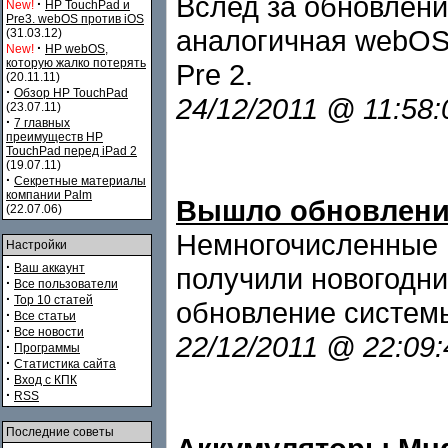
Вслед за обновлени
·
New!
HP TouchPad и
Pre3. webOS против iOS
аналогичная webOS
(31.03.12)
·
New!
HP webOS,
которую жалко потерять
Pre 2.
(20.11.11)
·
Обзор HP TouchPad
24/12/2011 @ 11:58
(23.07.11)
·
7 главных
преимуществ HP
TouchPad перед iPad 2
(19.07.11)
·
Секретные материалы
компании Palm
Вышло обновление
(22.07.06)
Немногочисленные 
Настройки
·
Ваш аккаунт
получили новогодний
·
Все пользователи
·
Top 10 статей
обновление системы
·
Все статьи
·
Все новости
22/12/2011 @ 22:09
·
Программы
·
Статистика сайта
·
Вход с КПК
·
RSS
Последние советы