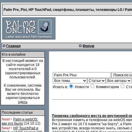
Palm Pre, Pixi, HP TouchPad, смартфоны, планшеты, телевизоры LG / Palm
Главная
Форум
Кто в онлайне
В настоящий момент на
сайте находится 18
посетителей и 0
зарегистрированных
пользователей.
К сожалению, система
Искать в:
Новости
Комментарии
Ста
Вас не опознала. Вы
можете бесплатно
зарегистрироваться
здесь
Последние статьи
Проверка свободного места во внутренней 
·
New!
Palm и webOS:
Встроенная память в телефонах на webOS явл
как это было
(14.10.12)
Pre 2 имеют по 16 Гб памяти "на борту", а Palm
·
New!
HP TouchPad и
вне устройства, всегда полезно знать, сколько