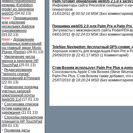
демонстрационного
Palm готовит обновление webOS 2.1.0 к загру
режима (Exhibition
Информаторы сайта Precentral сообщают о нач
mode) из лаунчера
операторов.
webOS
(04.02.13)
21/01/2011 @ 00:52:16 MSK
(Без комментариев
·
New!
Перемещение
или удаление
Прошивка webOS 2.0 для Palm Pre и Palm Pre P
нескольких файлов
Энтузиасты с мексиканского сайта PoderPDA в
одновременно
04/01/2011 @ 02:24:03 MSK
(Без комментариев
(03.02.13)
·
New!
Добавление
избранных композиций
TeleNav Navigation: бесплатный GPS-сервис
на главный экран Music
Хорошая новость для владельцев Palm Pre и P
Player (Remix)
(28.01.13)
29/09/2010 @ 22:41:17 MSD
(1 Комментарий)
·
Увеличение числа
иконок в лаунчере HP
TouchPad
(25.01.13)
Стив Возняк использует Palm Pre Plus в допо
·
Редактирование
Сооснователь Apple Стив Возняк (Steve Woznia
"черного списка"
Palm Pre Plus. Стив Возняк также добавил, чт
приложений в Preware
25/07/2010 @ 18:20:24 MSD
(Без комментариев
(22.01.13)
·
Изменение порядка
учетных записей
электронной почты
[webOS 3.x]
(17.01.13)
·
Сортировка списков
путем нажатия и
удержания
(11.01.13)
·
Способы перезагрузки
планшета HP TouchPad
(09.01.13)
·
Проверка даты