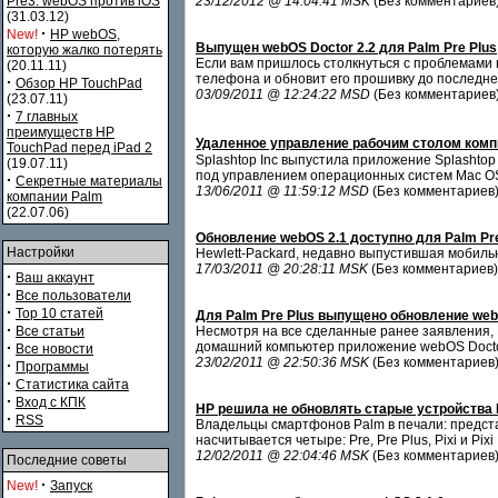
Pre3. webOS против iOS
23/12/2012 @ 14:04:41 MSK
(Без комментариев
(31.03.12)
·
New!
HP webOS,
Выпущен webOS Doctor 2.2 для Palm Pre Plus
которую жалко потерять
Если вам пришлось столкнуться с проблемами 
(20.11.11)
телефона и обновит его прошивку до последне
·
Обзор HP TouchPad
03/09/2011 @ 12:24:22 MSD
(Без комментариев
(23.07.11)
·
7 главных
преимуществ HP
Удаленное управление рабочим столом ком
TouchPad перед iPad 2
Splashtop Inc выпустила приложение Splashto
(19.07.11)
под управлением операционных систем Mac OS
·
Секретные материалы
13/06/2011 @ 11:59:12 MSD
(Без комментариев
компании Palm
(22.07.06)
Обновление webOS 2.1 доступно для Palm Pr
Настройки
Hewlett-Packard, недавно выпустившая мобиль
17/03/2011 @ 20:28:11 MSK
(Без комментариев)
·
Ваш аккаунт
·
Все пользователи
·
Top 10 статей
Для Palm Pre Plus выпущено обновление web
·
Все статьи
Несмотря на все сделанные ранее заявления, 
·
домашний компьютер приложение webOS Doctor 
Все новости
23/02/2011 @ 22:50:36 MSK
(Без комментариев
·
Программы
·
Статистика сайта
·
Вход с КПК
HP решила не обновлять старые устройства 
·
RSS
Владельцы смартфонов Palm в печали: предст
насчитывается четыре: Pre, Pre Plus, Pixi и Pi
12/02/2011 @ 22:04:46 MSK
(Без комментариев
Последние советы
·
New!
Запуск