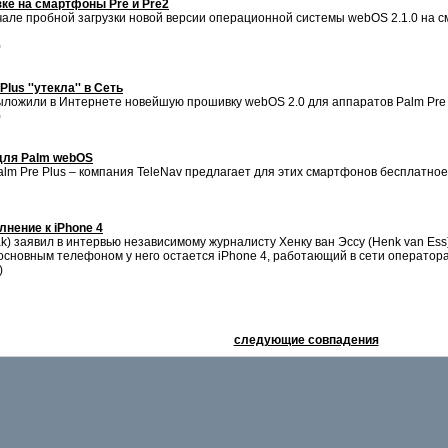
зке на смартфоны Pre и Pre2
але пробной загрузки новой версии операционной системы webOS 2.1.0 на см
)
lus ''утекла'' в Сеть
ыложили в Интернете новейшую прошивку webOS 2.0 для аппаратов Palm Pre и
)
 для Palm webOS
alm Pre Plus – компания TeleNav предлагает для этих смартфонов бесплатное
лнение к iPhone 4
k) заявил в интервью независимому журналисту Хенку ван Эссу (Henk van Ess
о основным телефоном у него остается iPhone 4, работающий в сети оператора
)
следующие совпадения