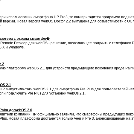
)
при использовании смартфона HP Pre3, то вам пригодится программа под на
й версии. Новая версия webOS Doctor 2.2 выпущена для совместимости с ОС 
)
пьютера с экрана смартфо�
p Remote Desktop для webOS - решение, позволяющее получить с телефонов P
 X и Windows.
)
e 2
ную платформу webOS 2.1 для устройств предыдущего поколения вроде Palm P
OS 2.1
HP выпустила-таки webOS 2.1 для смартфона Pre Plus для пользователей не
и подключить Pre Plus для установки webOs 2.1.
)
Palm до webOS 2.0
авители компании HP официально заявили, что смартфоны предыдущих покол
xi Plus. Новая платформа достанется только Veer и Pre 3, анонсированным на 
)