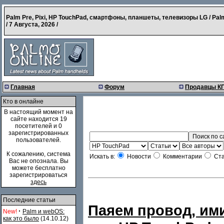
Palm Pre, Pixi, HP TouchPad, смартфоны, планшеты, телевизоры LG / Pal
/
7 Августа, 2026
/
Главная
Форум
Продавцы К
Кто в онлайне
В настоящий момент на
сайте находится 19
посетителей и 0
зарегистрированных
пользователей.
К сожалению, система
Искать в:
Новости
Комментарии
Ста
Вас не опознала. Вы
можете бесплатно
зарегистрироваться
здесь
Последние статьи
Паяем провод, и
·
New!
Palm и webOS:
как это было
(14.10.12)