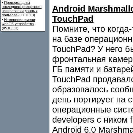
·
Проверка даты
Android Marshmall
последнего резервного
копирования данных
пользова
(08.01.13)
TouchPad
·
Изменение имени
webOS-устройства
Помните, что когда
(05.01.13)
на базе операцион
TouchPad? У него бы
фронтальная камера
ГБ памяти и батарей
TouchPad продавался
образовалось сообщ
день портирует на
операционные систе
developers c ником 
Android 6.0 Marshma