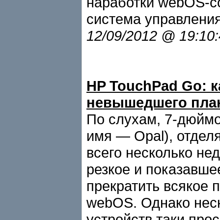
наработки webOS-со
система управления
12/09/2012 @ 19:10
HP TouchPad Go: 
невышедшего пла
По слухам, 7-дюйм
имя — Opal), отдел
всего несколько не
резкое и показавш
прекратить всякое 
webOS. Однако неск
устройств таки про