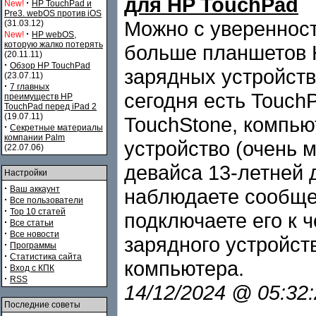
для HP TouchPad
·
New!
HP TouchPad и
Pre3. webOS против iOS
Можно с уверенност
(31.03.12)
·
New!
HP webOS,
которую жалко потерять
больше планшетов 
(20.11.11)
·
Обзор HP TouchPad
зарядных устройств 
(23.07.11)
·
7 главных
сегодня есть TouchP
преимуществ HP
TouchPad перед iPad 2
(19.07.11)
TouchStone, компью
·
Секретные материалы
компании Palm
устройство (очень 
(22.07.06)
девайса 13-летней д
Настройки
·
Ваш аккаунт
наблюдаете сообщен
·
Все пользователи
·
Top 10 статей
подключаете его к 
·
Все статьи
·
Все новости
зарядного устройст
·
Программы
·
Статистика сайта
компьютера.
·
Вход с КПК
·
RSS
14/12/2024 @ 05:32
Последние советы