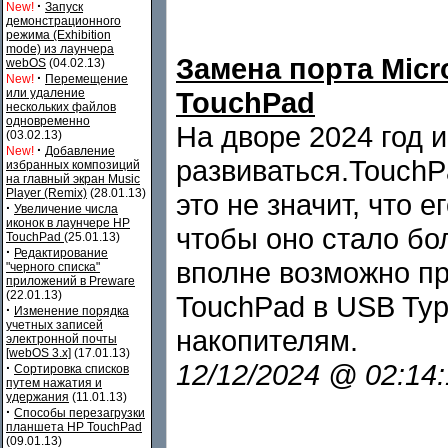
·
New!
Запуск
демонстрационного
режима (Exhibition
mode) из лаунчера
Замена порта Micr
webOS
(04.02.13)
·
New!
Перемещение
или удаление
TouchPad
нескольких файлов
одновременно
На дворе 2024 год 
(03.02.13)
·
New!
Добавление
развиваться.TouchPa
избранных композиций
на главный экран Music
Player (Remix)
(28.01.13)
это не значит, что 
·
Увеличение числа
иконок в лаунчере HP
чтобы оно стало бо
TouchPad
(25.01.13)
·
Редактирование
вполне возможно пр
"черного списка"
приложений в Preware
(22.01.13)
TouchPad в USB Typ
·
Изменение порядка
учетных записей
накопителям.
электронной почты
[webOS 3.x]
(17.01.13)
12/12/2024 @ 02:14
·
Сортировка списков
путем нажатия и
удержания
(11.01.13)
·
Способы перезагрузки
планшета HP TouchPad
(09.01.13)