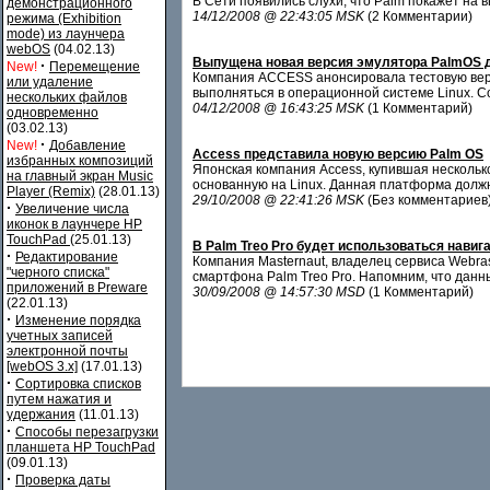
В Сети появились слухи, что Palm покажет на
демонстрационного
14/12/2008 @ 22:43:05 MSK
(2 Комментарии)
режима (Exhibition
mode) из лаунчера
webOS
(04.02.13)
Выпущена новая версия эмулятора PalmOS 
·
New!
Перемещение
Компания ACCESS анонсировала тестовую верс
или удаление
выполняться в операционной системе Linux. С
нескольких файлов
04/12/2008 @ 16:43:25 MSK
(1 Комментарий)
одновременно
(03.02.13)
·
New!
Добавление
Access представила новую версию Palm OS
избранных композиций
Японская компания Access, купившая несколь
на главный экран Music
основанную на Linux. Данная платформа должн
Player (Remix)
(28.01.13)
29/10/2008 @ 22:41:26 MSK
(Без комментариев
·
Увеличение числа
иконок в лаунчере HP
TouchPad
(25.01.13)
В Palm Treo Pro будет использоваться нави
·
Редактирование
Компания Masternaut, владелец сервиса Webras
"черного списка"
смартфона Palm Treo Pro. Напомним, что дан
приложений в Preware
30/09/2008 @ 14:57:30 MSD
(1 Комментарий)
(22.01.13)
·
Изменение порядка
учетных записей
электронной почты
[webOS 3.x]
(17.01.13)
·
Сортировка списков
путем нажатия и
удержания
(11.01.13)
·
Способы перезагрузки
планшета HP TouchPad
(09.01.13)
·
Проверка даты