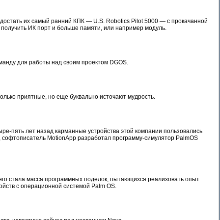
достать их самый ранний КПК — U.S. Robotics Pilot 5000 — с прокачанной
 получить ИК порт и больше памяти, или например модуль.
оманду для работы над своим проектом DGOS.
только приятные, но еще буквально источают мудрость.
тыре-пять лет назад карманные устройства этой компании пользовались
OS, софтописатель MotionApp разработал программу-симулятор PalmOS
чего стала масса программных поделок, пытающихся реализовать опыт
ойств с операционной системой Palm OS.