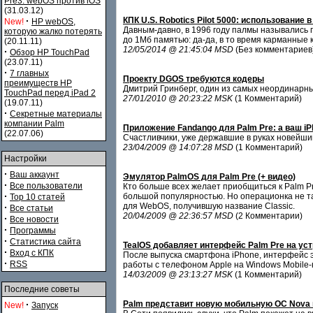
Pre3. webOS против iOS
(31.03.12)
·
КПК U.S. Robotics Pilot 5000: использование в
New!
HP webOS,
Давным-давно, в 1996 году палмы назывались п
которую жалко потерять
до 1Мб памятью: да-да, в то время карманные
(20.11.11)
12/05/2014 @ 21:45:04 MSD
(Без комментариев
·
Обзор HP TouchPad
(23.07.11)
·
7 главных
Проекту DGOS требуются кодеры
преимуществ HP
Дмитрий Гринберг, один из самых неординарн
TouchPad перед iPad 2
27/01/2010 @ 20:23:22 MSK
(1 Комментарий)
(19.07.11)
·
Секретные материалы
компании Palm
Приложение Fandango для Palm Pre: а ваш iP
(22.07.06)
Счастливчики, уже державшие в руках новейший
23/04/2009 @ 14:07:28 MSD
(1 Комментарий)
Настройки
·
Ваш аккаунт
Эмулятор PalmOS для Palm Pre (+ видео)
·
Все пользователи
Кто больше всех желает приобщиться к Palm Pr
·
большой популярностью. Но операционка не та
Top 10 статей
для WebOS, получившую название Classic.
·
Все статьи
20/04/2009 @ 22:36:57 MSD
(2 Комментарии)
·
Все новости
·
Программы
·
Статистика сайта
TealOS добавляет интерфейс Palm Pre на уст
·
Вход с КПК
После выпуска смартфона iPhone, интерфейс э
·
RSS
работы с телефоном Apple на Windows Mobile-
14/03/2009 @ 23:13:27 MSK
(1 Комментарий)
Последние советы
·
Palm представит новую мобильную ОС Nova 
New!
Запуск