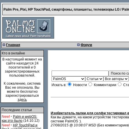
Palm Pre, Pixi, HP TouchPad, смартфоны, планшеты, телевизоры LG / Palm
Главная
Форум
Кто в онлайне
В настоящий момент на
сайте находится 24
посетителей и 0
зарегистрированных
пользователей.
К сожалению, система
Искать в:
Новости
Комментарии
Ста
Вас не опознала. Вы
можете бесплатно
зарегистрироваться
здесь
Последние статьи
Изобретатель палки для селфи тестировал ее
·
New!
Palm и webOS:
Как вы думаете, на каком устройстве тестиро
как это было
(14.10.12)
системе PalmOS :).
·
New!
HP TouchPad и
27/08/2015 @ 10:08:07 MSD
(Без комментариев