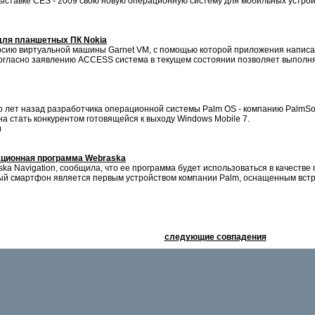
 выставке CES - 2009 свою новую операционную систему для мобильных устрой
для планшетных ПК Nokia
ию виртуальной машины Garnet VM, с помощью которой приложения написан
огласно заявлению ACCESS система в текущем состоянии позволяет выполня
ко лет назад разработчика операционной системы Palm OS - компанию PalmS
а стать конкурентом готовящейся к выходу Windows Mobile 7.
)
гационная программа Webraska
ka Navigation, сообщила, что ее программа будет использоваться в качеств
ный смартфон является первым устройством компании Palm, оснащенным вс
следующие совпадения