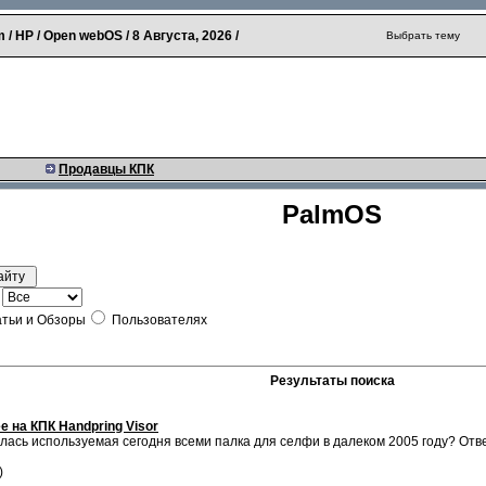
 / HP / Open webOS /
8 Августа, 2026
/
Выбрать тему
Продавцы КПК
PalmOS
тьи и Обзоры
Пользователях
Результаты поиска
 на КПК Handpring Visor
валась используемая сегодня всеми палка для селфи в далеком 2005 году? О
)