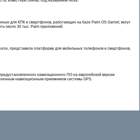
ств, известную сейчас под названием Nova.
ные для КПК и смартфонов, работающих на базе Palm OS Garnet, могут
ть около 30 тыс. Palm приложений.
ource, представила платформу для мобильных телефонов и смартфонов,
е предустановленного навигационного ПО на европейской версии
троенным навигационным приемником системы GPS.