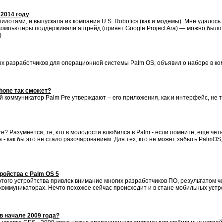
 2014 году
илотами, и выпускала их компания U.S. Robotics (как и модемы). Мне удалось 
 компьютеры поддерживали апгрейд (привет Google Project Ara) — можно было
)
ых разработчиков для операционной системы Palm OS, объявил о наборе в к
hone так сможет?
 коммуникатор Palm Pre утверждают – его приложения, как и интерфейс, не 
e? Разумеется, те, кто в молодости влюбился в Palm - если помните, еще че
 - как бы это не стало разочарованием. Для тех, кто не может забыть Palm
ройства с Palm OS 5
того устройтства привлек внимание многих разработчиков ПО, результатом 
коммуникаторах. Нечто похожее сейчас происходит и в стане мобильных устр
в начале 2009 года?