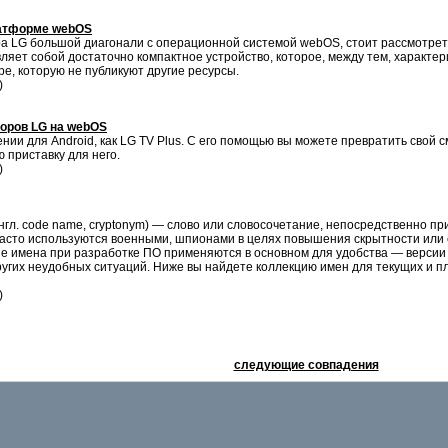
латформе webOS
а LG большой диагонали с операционной системой webOS, стоит рассмотреть
ет собой достаточно компактное устройство, которое, между тем, характериз
, которую не публикуют другие ресурсы.
)
изоров LG на webOS
ении для Android, как LG TV Plus. С его помощью вы можете превратить сво
приставку для него.
)
англ. code name, cryptonym) — слово или словосочетание, непосредственно пр
Часто используются военными, шпионами в целях повышения скрытности или 
ые имена при разработке ПО применяются в основном для удобства — версии 
ругих неудобных ситуаций. Ниже вы найдете коллекцию имен для текущих и 
)
следующие совпадения