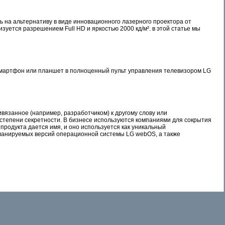
 на альтернативу в виде инновационного лазерного проектора от
уется разрешением Full HD и яркостью 2000 кд/м². в этой статье мы
й смартфон или планшет в полноценный пульт управления телевизором LG
ивязанное (например, разработчиком) к другому слову или
степени секретности. В бизнесе используются компаниями для сокрытия
продукта дается имя, и оно используется как уникальный
планируемых версий операционной системы LG webOS, а также