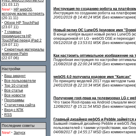
Pre3. webOS против iOS
(31.03.12)
·
Инструкция по созданию робота на платфор
New!
HP webOS,
Инструкция по созданию робота на платформе
которую жалко потерять
20/01/2019 @ 14:40:24 MSK
(Без комментариев
(20.11.11)
·
Обзор HP TouchPad
(23.07.11)
Новый релиз ОС LuneOS (кодовое имя ''Doppio
·
7 главных
В конце ноября вышел новый релиз LuneOS (ко
преимуществ HP
операционкой от LG - webOS OSE и переходит
TouchPad перед iPad 2
09/12/2018 @ 13:53:01 MSK
(Без комментариев
(19.07.11)
·
Секретные материалы
компании Palm
Как настроить оптимальное изображение на 
(22.07.06)
Подробная инструкция по настройке оптималь
21/08/2018 @ 22:00:24 MSD
(Без комментариев
Настройки
·
Ваш аккаунт
webOS 4.0 получила кодовое имя ''Каясан''
·
Все пользователи
По принципу моделей 2017 года методом тыка 
·
24/01/2018 @ 22:10:34 MSK
(Без комментариев
Top 10 статей
·
Все статьи
·
Все новости
Получение root-прав на телевизорах LG с w
·
Программы
Что такое Root-права на Android слышали мног
·
Статистика сайта
12/08/2017 @ 15:11:54 MSD
(Без комментариев
·
Вход с КПК
·
RSS
Главный дизайнер webOS и Pebble займётся
Бывший главный дизайнер Pebble и webOS Лирон
Последние советы
пользователей с такими устройствами, как Goo
·
04/08/2017 @ 14:55:17 MSD
(Без комментариев
New!
Запуск