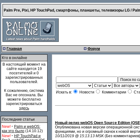
Palm Pre, Pixi, HP TouchPad, смартфоны, планшеты, телевизоры LG / Palm
Главная
Форум
Кто в онлайне
В настоящий момент на
сайте находится 19
посетителей и 0
зарегистрированных
пользователей.
К сожалению, система
Искать в:
Новости
Комментарии
Ста
Вас не опознала. Вы
можете бесплатно
зарегистрироваться
здесь
Последние статьи
Новый релиз webOS Open Source Edition (OSE)
·
New!
Palm и webOS:
Опубликована новая версии операционной сист
как это было
(14.10.12)
функциями, но и огромный скачок к новой верт
·
New!
HP TouchPad и
10/11/2019 @ 15:13:13 MSK
(Без комментариев