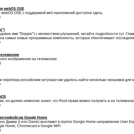
ме webOS OSE
 webOS OSE с поддержкой веб-приложений доступна здесь.
)
'')
довое имя "Doppio") с множеством улучшений, читайте подробности тут. Гла
 на самые новые программные компоненты, которые обеспечивает последняя
)
телевизоре
ного изображения на телевизоре.
)
и перебора российским энтузиастам удалось найти несколько прошивок для м
)
ebOS
ие, но далеко немногие знают, что Root-права можно получить и на телевизор
)
 интерфейсом Google Home
 Дамир (Liron Damir) возглавит в группе Google Home направление User Exp
gle Home, Chromecast и Google WiFi.
)