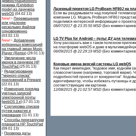
демонстрационного
режима (Exhibition
Лазерный проектор LG ProBeam HF80J на п
mode) из лаунчера
Если вы раздумываете над покупкой телевизор
webOS
(04.02.13)
компании LG. Модель ProBeam HF80J представля
·
New!
Перемещение
поделимся интересной информации о проекторе
или удаление
08/07/2017 @ 23:35:50 MSD
(Без комментариев
нескольких файлов
одновременно
(03.02.13)
LG TV Plus for Android – пульт ДУ для телев
·
New!
Добавление
Хочу рассказать вам о таком полезном прилож
избранных композиций
на платформе webOS и даже в мультимедейную 
на главный экран Music
06/09/2015 @ 22:29:19 MSD
(Без комментариев
Player (Remix)
(28.01.13)
·
Увеличение числа
иконок в лаунчере HP
Кодовые имена версий системы LG webOS
TouchPad
(25.01.13)
Как пишет википедия, "кодовое имя, коднэйм (
·
Редактирование
словосочетанию (например, торговой марке). 
"черного списка"
подробностей проекта от конкурентов". Кодов
приложений в Preware
идентификатор, чтобы избежать путаницы и д
(22.01.13)
соответствующие им картинки.
·
Изменение порядка
12/08/2015 @ 21:02:57 MSD
(Без комментариев
учетных записей
электронной почты
[webOS 3.x]
(17.01.13)
·
Сортировка списков
путем нажатия и
удержания
(11.01.13)
·
Способы перезагрузки
планшета HP TouchPad
(09.01.13)
·
Проверка даты