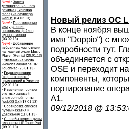
·
New!
Запуск
демонстрационного
режима (Exhibition
mode) из лаунчера
Новый релиз ОС Lu
webOS
(04.02.13)
·
New!
Перемещение
или удаление
В конце ноября вы
нескольких файлов
одновременно
имя "Doppio") с мн
(03.02.13)
·
New!
Добавление
подробности тут. Г
избранных композиций
на главный экран Music
Player (Remix)
(28.01.13)
объединяется с отк
·
Увеличение числа
иконок в лаунчере HP
OSE и переходит н
TouchPad
(25.01.13)
·
Редактирование
компоненты, которы
"черного списка"
приложений в Preware
(22.01.13)
портирование опер
·
Изменение порядка
учетных записей
A1.
электронной почты
[webOS 3.x]
(17.01.13)
09/12/2018 @ 13:53
·
Сортировка списков
путем нажатия и
удержания
(11.01.13)
·
Способы перезагрузки
планшета HP TouchPad
(09.01.13)