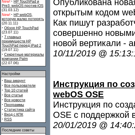
Опубликована нова
·
New!
HP TouchPad и
Pre3. webOS против iOS
открытым кодом web
(31.03.12)
·
New!
HP webOS,
которую жалко потерять
Как пишут разработч
(20.11.11)
·
Обзор HP TouchPad
совершенно новыми 
(23.07.11)
·
7 главных
новой вертикали - 
преимуществ HP
TouchPad перед iPad 2
(19.07.11)
10/11/2019 @ 15:13
·
Секретные материалы
компании Palm
(22.07.06)
Настройки
·
Ваш аккаунт
Инструкция по со
·
Все пользователи
·
Top 10 статей
webOS OSE
·
Все статьи
·
Все новости
Инструкция по соз
·
Программы
·
Статистика сайта
OSE с поддержкой в
·
Вход с КПК
·
RSS
20/01/2019 @ 14:40
Последние советы