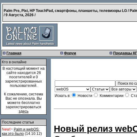
Palm Pre, Pixi, HP TouchPad, смартфоны, планшеты, телевизоры LG / Pal
/
9 Августа, 2026
/
Главная
Форум
Продавцы К
Кто в онлайне
В настоящий момент на
сайте находится 26
посетителей и 0
зарегистрированных
пользователей.
К сожалению, система
Искать в:
Новости
Комментарии
Ста
Вас не опознала. Вы
можете бесплатно
зарегистрироваться
здесь
Последние статьи
Новый релиз webOS
·
New!
Palm и webOS:
как это было
(14.10.12)