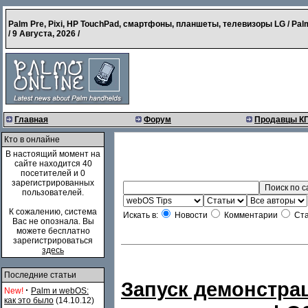
Palm Pre, Pixi, HP TouchPad, смартфоны, планшеты, телевизоры LG / Pal
/
9 Августа, 2026
/
Главная
Форум
Продавцы К
Кто в онлайне
В настоящий момент на
сайте находится 40
посетителей и 0
зарегистрированных
пользователей.
К сожалению, система
Искать в:
Новости
Комментарии
Ста
Вас не опознала. Вы
можете бесплатно
зарегистрироваться
здесь
Последние статьи
Запуск демонстрац
·
New!
Palm и webOS:
как это было
(14.10.12)