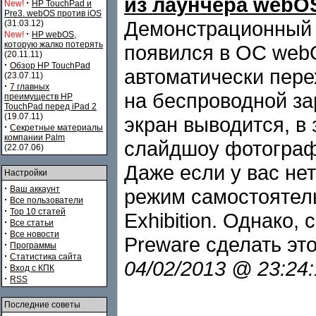
из лаунчера webO
·
New!
HP TouchPad и
Pre3. webOS против iOS
Демонстрационный р
(31.03.12)
·
New!
HP webOS,
которую жалко потерять
появился в ОС webO
(20.11.11)
·
Обзор HP TouchPad
автоматически пере
(23.07.11)
·
7 главных
на беспроводной за
преимуществ HP
TouchPad перед iPad 2
(19.07.11)
экран выводится, в 
·
Секретные материалы
компании Palm
слайдшоу фотографи
(22.07.06)
Даже если у вас нет
Настройки
·
Ваш аккаунт
режим самостоятель
·
Все пользователи
·
Top 10 статей
Exhibition. Однако,
·
Все статьи
·
Все новости
Preware сделать эт
·
Программы
·
Статистика сайта
04/02/2013 @ 23:24
·
Вход с КПК
·
RSS
Последние советы