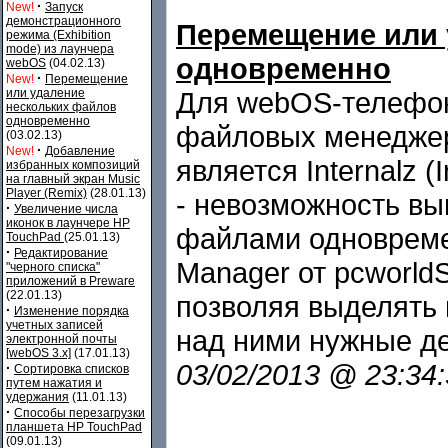
·
New!
Запуск
демонстрационного
Перемещение или 
режима (Exhibition
mode) из лаунчера
одновременно
webOS
(04.02.13)
·
New!
Перемещение
или удаление
Для webOS-телефон
нескольких файлов
одновременно
файловых менеджер
(03.02.13)
·
New!
Добавление
является Internalz 
избранных композиций
на главный экран Music
Player (Remix)
(28.01.13)
- невозможность вы
·
Увеличение числа
иконок в лаунчере HP
файлами одновремен
TouchPad
(25.01.13)
·
Редактирование
Manager от pcworldS
"черного списка"
приложений в Preware
(22.01.13)
позволяя выделять 
·
Изменение порядка
учетных записей
над ними нужные де
электронной почты
[webOS 3.x]
(17.01.13)
03/02/2013 @ 23:34
·
Сортировка списков
путем нажатия и
удержания
(11.01.13)
·
Способы перезагрузки
планшета HP TouchPad
(09.01.13)