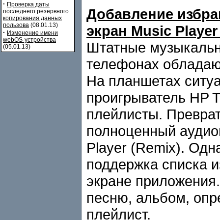
·
Проверка даты
Добавление избра
последнего резервного
копирования данных
пользова
(08.01.13)
экран Music Player
·
Изменение имени
webOS-устройства
Штатные музыкальн
(05.01.13)
телефонах обладаю
На планшетах ситуа
проигрыватель HP T
плейлисты. Преврат
полноценный аудио
Player (Remix). Одн
поддержка списка и
экране приложения.
песню, альбом, опр
плейлист.