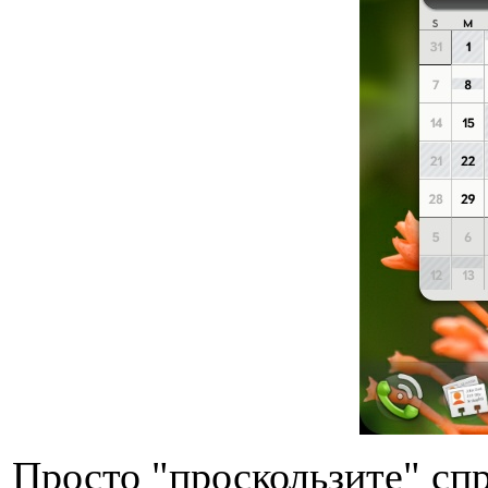
Просто "проскользите" спр