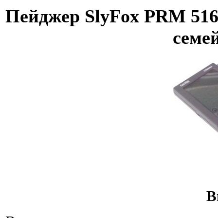
Пейджер SlyFox PRM 51
семе
В