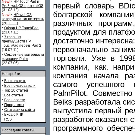
·
New!
HP TouchPad и
первый словарь BDic
Pre3. webOS против iOS
(31.03.12)
болгарской компани
·
New!
HP webOS,
которую жалко потерять
различных программ
(20.11.11)
·
Обзор HP TouchPad
продуктом для платфо
(23.07.11)
·
7 главных
достаточно интересна
преимуществ HP
TouchPad перед iPad 2
первоначально заним
(19.07.11)
·
Секретные материалы
торговли. Уже в 199
компании Palm
(22.07.06)
компании, как, напр
компания начала ра
Настройки
·
Ваш аккаунт
самого успешного 
·
Все пользователи
·
Top 10 статей
PalmPilot. Cовместн
·
Все статьи
·
Beiks разработала си
Все новости
·
Программы
выпустила первый рел
·
Статистика сайта
·
Вход с КПК
разработок оказался с
·
RSS
программного обесп
Последние советы