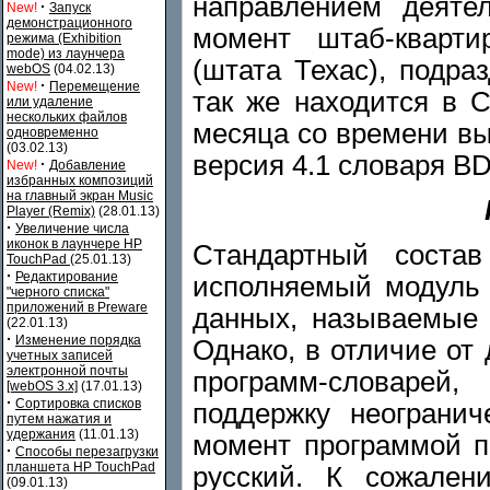
направлением деяте
·
New!
Запуск
демонстрационного
момент штаб-кварти
режима (Exhibition
mode) из лаунчера
(штата Техас), подра
webOS
(04.02.13)
·
New!
Перемещение
так же находится в С
или удаление
нескольких файлов
месяца со времени в
одновременно
(03.02.13)
версия 4.1 словаря BDi
·
New!
Добавление
избранных композиций
на главный экран Music
Player (Remix)
(28.01.13)
·
Увеличение числа
иконок в лаунчере HP
Стандартный состав
TouchPad
(25.01.13)
·
Редактирование
исполняемый модуль
"черного списка"
приложений в Preware
данных, называемые 
(22.01.13)
·
Изменение порядка
Однако, в отличие от
учетных записей
электронной почты
программ-словарей
[webOS 3.x]
(17.01.13)
·
Сортировка списков
поддержку неогранич
путем нажатия и
удержания
(11.01.13)
момент программой п
·
Способы перезагрузки
планшета HP TouchPad
русский. К сожален
(09.01.13)