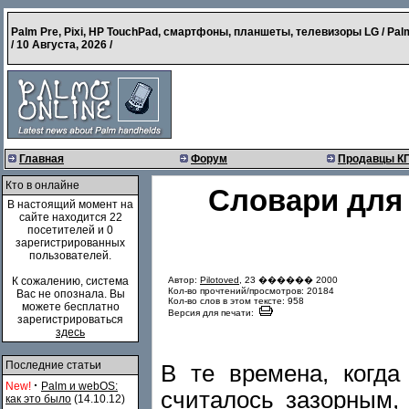
Palm Pre, Pixi, HP TouchPad, смартфоны, планшеты, телевизоры LG / Pal
/
10 Августа, 2026
/
Главная
Форум
Продавцы К
Кто в онлайне
Словари для 
В настоящий момент на
сайте находится 22
посетителей и 0
зарегистрированных
пользователей.
Автор:
Pilotoved
, 23 ������ 2000
К сожалению, система
Кол-во прочтений/просмотров: 20184
Вас не опознала. Вы
Кол-во слов в этом тексте: 958
можете бесплатно
Версия для печати:
зарегистрироваться
здесь
Последние статьи
В те времена, когда
·
New!
Palm и webOS:
считалось зазорным,
как это было
(14.10.12)