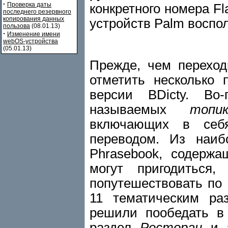
·
Проверка даты
конкретного номера Fl
последнего резервного
копирования данных
устройств Palm воспол
пользова
(08.01.13)
·
Изменение имени
webOS-устройства
(05.01.13)
Прежде, чем переход
отметить несколько 
версии BDicty. Во-
называемых
топик
включающих в себ
переводом. Из наиб
Phrasebook, содерж
могут пригодиться
попутешествовать по 
11 тематическим ра
решили пообедать в 
раздел
Ресторан
и з