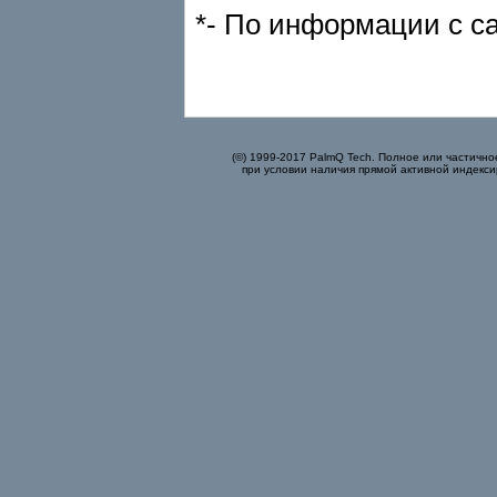
*- По информации с са
(©) 1999-2017 PalmQ Tech. Полное или частично
при условии наличия прямой активной индекси