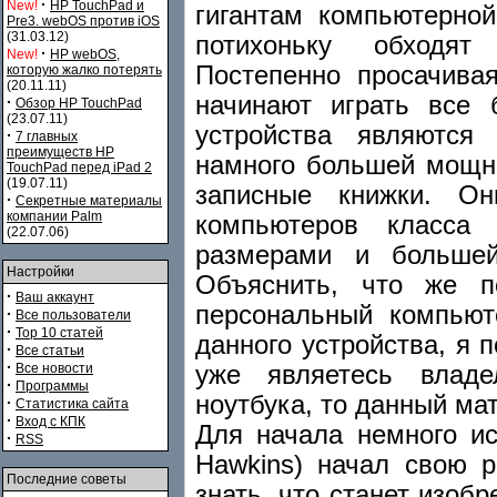
·
New!
HP TouchPad и
гигантам компьютерной
Pre3. webOS против iOS
(31.03.12)
потихоньку обходят
·
New!
HP webOS,
Постепенно просачива
которую жалко потерять
(20.11.11)
начинают играть все
·
Обзор HP TouchPad
(23.07.11)
устройства являются
·
7 главных
преимуществ HP
намного большей мощн
TouchPad перед iPad 2
(19.07.11)
записные книжки. О
·
Секретные материалы
компании Palm
компьютеров класса
(22.07.06)
размерами и большей
Настройки
Объяснить, что же п
·
Ваш аккаунт
персональный компьют
·
Все пользователи
·
Top 10 статей
данного устройства, я 
·
Все статьи
·
уже являетесь владе
Все новости
·
Программы
ноутбука, то данный ма
·
Статистика сайта
·
Вход с КПК
Для начала немного ис
·
RSS
Hawkins) начал свою р
Последние советы
знать, что станет изо