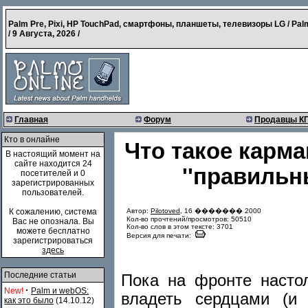
Palm Pre, Pixi, HP TouchPad, смартфоны, планшеты, телевизоры LG / Pal
/
9 Августа, 2026
/
Главная
Форум
Продавцы К
Кто в онлайне
Что такое карм
В настоящий момент на
сайте находится 24
''правиль
посетителей и 0
зарегистрированных
пользователей.
Автор:
Pilotoved
, 16 ������� 2000
К сожалению, система
Кол-во прочтений/просмотров: 50510
Вас не опознала. Вы
Кол-во слов в этом тексте: 3701
можете бесплатно
Версия для печати:
зарегистрироваться
здесь
Последние статьи
Пока на фронте насто
·
New!
Palm и webOS:
владеть сердцами (и
как это было
(14.10.12)