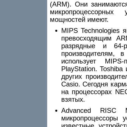
(ARM). Они занимаютс
микропроцессорных 
мощностей имеют.
MIPS Technologies 
превосходящим ARM
разрядные и 64-р
производителям, в
использует MIPS-
PlayStation. Toshi
других производите
Casio. Сегодня кар
на процессорах NE
взятых.
Advanced RISC 
микропроцессоры 
известные устройс