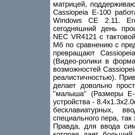
матрицей, поддержива
Cassiopeia E-100 рабо
Windows CE 2.11. Е
сегодняшний день про
NEC VR4121 с тактовой
Мб по сравнению с пре
превращают Cassiope
(Видео-ролики в форм
возможностей Cassiope
реалистичностью). При
делает довольно прос
"малыша" (Размеры E-
устройства - 8.4x1.3x2.
бесклавиатурных, в
специального пера, так 
Правда, для ввода сим
которая дает больший