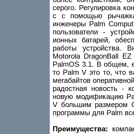
серого. Регулировка ко
с с помощью рычажка
инженеры Palm Computi
пользователи - устро
ионных батарей, обес
работы устройства. 
Motorola DragonBall E
PalmOS 3.1. В общем, 
то Palm V это то, что 
мегабайтов оперативной
радостная новость - 
новую модификацию Pa
V большим размером О
программы для Palm все
Преимущества:
компак