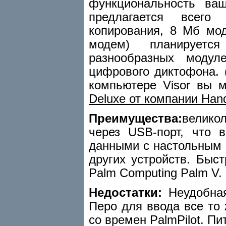
функциональность ва
предлагается всего
копирования, 8 Мб мод
модем) планируетс
разнообразных модул
цифрового диктофона.
компьютере Visor вы м
Deluxe от компании Han
Преимущества:
велико
через USB-порт, что 
данными с настольным 
других устройств. Быс
Palm Computing Palm V.
Недостатки:
Неудобная
Перо для ввода все то
со времен PalmPilot. Пи