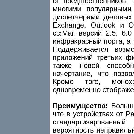
от предшественников, 
многими популярными
диспетчерами деловых 
Exchange, Outlook и O
cc:Mail версий 2.5, 6.
инфракрасный порта, а 
Поддерживается воз
приложений третьих фи
также новой способ
начертание, что позв
Кроме того, монох
одновременно отображен
Преимущества:
Большо
что в устройствах от P
стандартизированный
вероятность неправильн