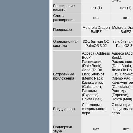
флэш
Расширение
нет (1)
нет (1)
памяти
Слоты
нет
нет
расширения
Motorola Dragon
Motorola Dr
Процессор
BallEZ
BallEZ
Операционная
32-х битная ОС
32-х битна
система
PalmOS 3.02
PalmOS 3
Адреса (Address
Адреса (Add
Book);
Book);
Расписание
Расписание
(Date Book);
(Date Book);
Дела (To Do
Дела (To Do
Встроенные
List); Блокнот
List); Блокно
приложения
(Memo Pad);
(Memo Pad);
Калькулятор
Калькулятор
(Calculator);
(Calculator);
Расходы
Расходы
(Expense);
(Expense);
Почта (Mail)
Почта (Mail)
С помощью
С помощью
Ввод данных
специального
специально
пера
пера
Поддержка
нет
нет
звука