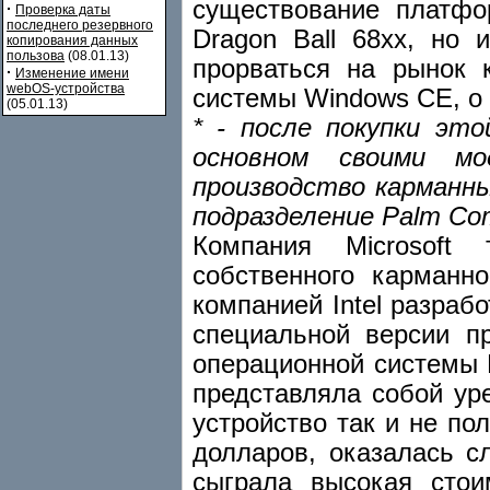
существование платфо
·
Проверка даты
последнего резервного
Dragon Ball 68хх, но 
копирования данных
пользова
(08.01.13)
прорваться на рынок 
·
Изменение имени
webOS-устройства
системы Windows CE, о 
(05.01.13)
* - после покупки эт
основном своими мо
производство карманн
подразделение Palm Com
Компания Microsoft
собственного карманно
компанией Intel разраб
специальной версии пр
операционной системы M
представляла собой ур
устройство так и не по
долларов, оказалась 
сыграла высокая стоим