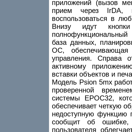
приложений (вызов мен
прием через IrDA, 
воспользоваться в лю
Внизу идут кнопки
полнофункциональный 
база данных, планиров
ОС, обеспечивающая
управления. Справа о
активному приложени
вставки объектов и печа
Модель Psion 5mx работ
проверенной времене
системы EPOC32, кото
обеспечивает четкую об
недоступную функцию п
сообщит об ошибке,
пользователя облегча