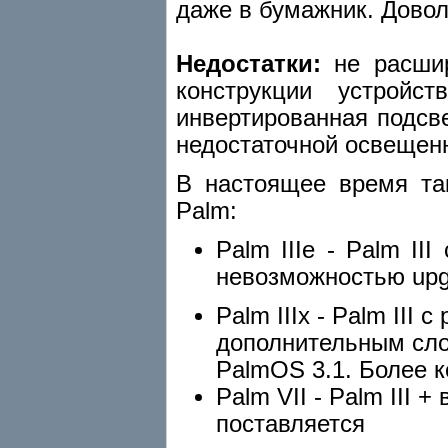
даже в бумажник. Довол
Недостатки:
не расшир
конструкции устройс
инвертированная подсв
недостаточной освещенн
В настоящее время т
Palm:
Palm IIIe - Palm II
невозможностью upg
Palm IIIx - Palm III
дополнительным слот
PalmOS 3.1. Более к
Palm VII - Palm III
поставляется