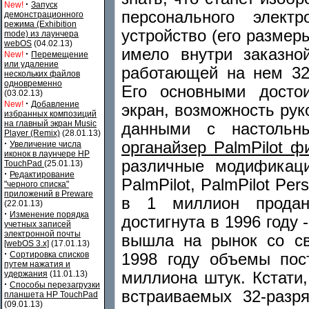
·
New!
Запуск
персонального элект
демонстрационного
режима (Exhibition
устройство (его размеры
mode) из лаунчера
webOS
(04.02.13)
имело внутри заказно
·
New!
Перемещение
или удаление
работающей на нем 32
нескольких файлов
одновременно
Его основными досто
(03.02.13)
·
New!
Добавление
экран, возможность ру
избранных композиций
на главный экран Music
данными с настольн
Player (Remix)
(28.01.13)
·
органайзер PalmPilot 
Увеличение числа
иконок в лаунчере HP
различные модификаци
TouchPad
(25.01.13)
·
Редактирование
PalmPilot, PalmPilot Pers
"черного списка"
приложений в Preware
в 1 миллион продан
(22.01.13)
·
Изменение порядка
достигнута в 1996 году 
учетных записей
электронной почты
вышла на рынок со с
[webOS 3.x]
(17.01.13)
·
Сортировка списков
1998 году объемы пос
путем нажатия и
миллиона штук. Кстати,
удержания
(11.01.13)
·
Способы перезагрузки
встраиваемых 32-разр
планшета HP TouchPad
(09.01.13)