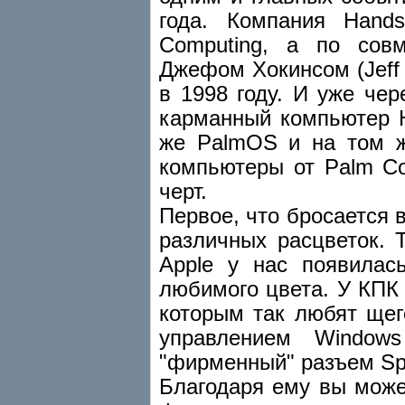
года. Компания Hand
Computing, а по совм
Джефом Хокинсом (Jeff 
в 1998 году. И уже че
карманный компьютер H
же PalmOS и на том же
компьютеры от Palm Co
черт.
Первое, что бросается в
различных расцветок. 
Apple у нас появилас
любимого цвета. У КПК
которым так любят щег
управлением Window
"фирменный" разъем Spri
Благодаря ему вы мож