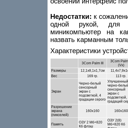
освоении интерфейс по
Недостатки:
к сожалени
одной рукой, для 
миникомпьютер на ка
назвать карманным толь
Характеристики устройс
3Com Palm
3Com Palm III
(Vx)
Размеры
12,1x8,1x1,7см
11,4x7,9x1
Вес
169 гр.
113 гр.
Улучшенны
Черно-белый
черно-белы
сенсорный
сенсорный
Экран
экран с
экран с
подсветкой, 4
подсветкой,
градации серого
градаций се
Разрешение
экрана
160x160
160x160
(пикселей)
ОЗУ 2(8)
ОЗУ 2 Мб+820
Память
Мб+820 Кб
Кб флэш