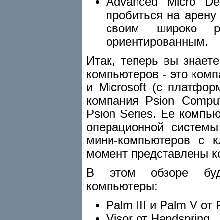
Advanced Micro De
пробиться на арену
своим широко ре
ориентированным.
Итак, теперь вы знает
компьютеров - это ком
и Microsoft (с платфо
компания Psion Compu
Psion Series. Ее комп
операционной систем
мини-компьютеров с 
момент представлены к
В этом обзоре буд
компьютеры:
Palm III и Palm V от
Visor от Handspring