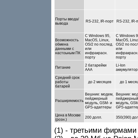
Порты ввода/
RS-232, IR-порт
RS-232, IR-
вывода
С Windows 95,
С Windows 9
Возможность
MacOS, Linux,
MacOS, Linu
обмена
OS/2 по послед.
OS/2 по пос
данными с
или
или
настоьным ПК
инфракрасн.
инфракрасн
порту
порту
2 батарейки
Li-Ion
Питание
ААA
аккумулятор
Средний срок
работы
до 2 месяцев
до 1 меся
батарей
Вешние: модем,
Вешние: мо
пейджерный
пейджерны
Расширяемость
модуль, GSM- и
модуль, GSM
GPS-адаптеры
GPS-адапте
Цена в Москве
200 долл.
350(390) дол
(розн.)
(1) - третьими фирмами