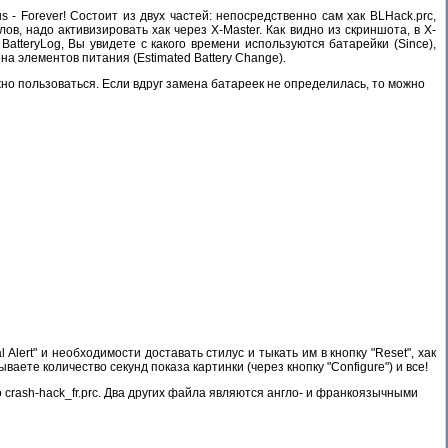
 - Forever! Состоит из двух частей: непосредственно сам хак BLHack.prc,
, надо активизировать хак через X-Master. Как видно из скриншота, в X-
 BatteryLog, Вы увидете с какого времени используются батарейки (Since),
ена элементов питания (Estimated Battery Change).
жно пользоваться. Если вдруг замена батареек не определилась, то можно
ert" и необходимости доставать стилус и тыкать им в кнопку "Reset", хак
аете количество секунд показа картинки (через кнопку "Configure") и все!
о сrash-hack_fr.prc. Два других файла являются англо- и франкоязычными