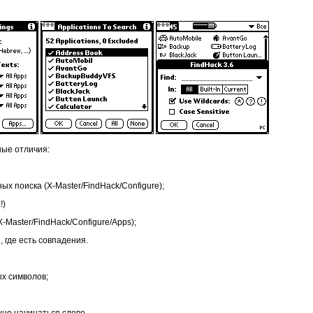
ные отличия:
х поиска (X-Master/FindHack/Configure);
!)
-Master/FindHack/Configure/Apps);
, где есть совпадения.
ых символов;
лжно начинаться слово.