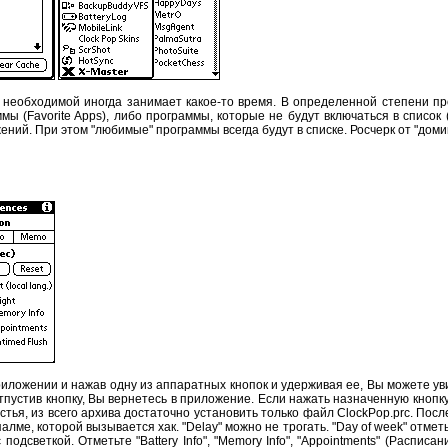
необходимой иногда занимает какое-то время. В определенной степени про
мы (Favorite Apps), либо программы, которые не будут включаться в список 
ний. При этом "любимые" программы всегда будут в списке. Росчерк от "доми
иложении и нажав одну из аппаратных кнопок и удерживая ее, Вы можете уви
пустив кнопку, Вы вернетесь в приложение. Если нажать назначенную кнопку 
стья, из всего архива достаточно установить только файл ClockPop.prc. После
 палме, которой вызывается хак. "Delay" можно не трогать. "Day of week" отме
 подсветкой. Отметьте "Battery Info", "Memory Info", "Appointments" (Расписа