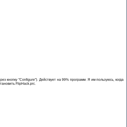
з кнопку "Configure"). Действует на 99% программ. Я им пользуюсь, когда
ановить FlipHack.prc.