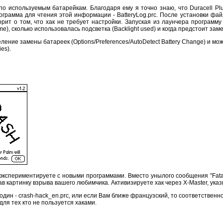
по используемым батарейкам. Благодаря ему я точно знаю, что Duracell Plus
амма для чтения этой информации - BatteryLog.prc. После установки файлов
ворит о том, что хак не требует настройки. Запуская из лаунчера программу
me), сколько использовалась подсветка (Backlight used) и когда предстоит зам
ение замены батареек (Options/Preferences/AutoDetect Battery Change) и мо
es).
кспериментируете с новыми программами. Вместо унылого сообщения "Fatal Al
 картинку взрыва вашего любимчика. Активизируете хак через Х-Master, указыв
один - сrash-hack_en.prc, или если Вам ближе французский, то соответственн
ля тех кто не пользуется хаками.