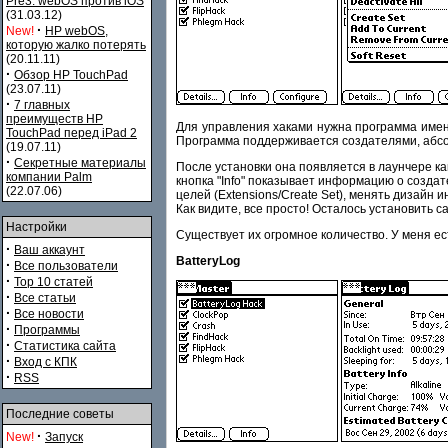
Pre3. webOS против iOS
(31.03.12)
·
New!
HP webOS,
которую жалко потерять
(20.11.11)
·
Обзор HP TouchPad
(23.07.11)
·
7 главных
преимуществ HP
Для управления хаками нужна программа имену
TouchPad перед iPad 2
Программа поддерживается создателями, абсо
(19.07.11)
·
Секретные материалы
После установки она появляется в лаунчере как
компании Palm
кнопка "Info" показывает информацию о создат
(22.07.06)
целей (Extensions/Сreate Set), менять дизайн и
Как видите, все просто! Осталось установить са
Настройки
Существует их огромное количество. У меня ес
·
Ваш аккаунт
BatteryLog
·
Все пользователи
·
Top 10 статей
·
Все статьи
·
Все новости
·
Программы
·
Статистика сайта
·
Вход с КПК
·
RSS
Последние советы
·
New!
Запуск