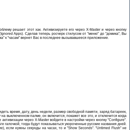
блему решает этот хак. Активизируете его через Х-Master и через кнопку
(Ignored Apps). Сделав теперь росчерк стилусом от "меню" до "домика", Вы
ка" к "часам" вернет Вас в последнее вызывавшееся приложение.
деть время, дату, день недели, размер свободной памяти, заряд батареек,
на выключенном палме, он включится, покажет все это, и отключится когда
 активизации через X-Master войдите в настройки через кнопку "Configure".
тьте галочкой, тогда будут показываться укороченные русские названия дней.
ние), если нужны секунды на часах, то и "Show Seconds". "Untimed Flush" не