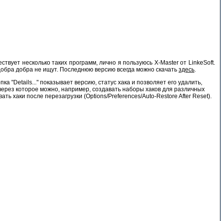
вует несколько таких программ, лично я пользуюсь X-Master от LinkeSoft.
добра добра не ищут. Последнюю версию всегда можно скачать
здесь
.
 "Details..." показывает версию, статус хака и позволяет его удалить,
, через которое можно, например, создавать наборы хаков для различных
ть хаки после перезагрузки (Оptions/Preferences/Auto-Restore After Reset).