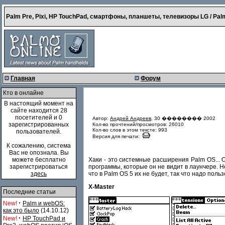
Palm Pre, Pixi, HP TouchPad, смартфоны, планшеты, телевизоры LG / Palm
Главная
Форум
Кто в онлайне
В настоящий момент на
сайте находится 28
посетителей и 0
Автор:
Андрей Андреев
, 30 �������� 2002
зарегистрированных
Кол-во прочтений/просмотров: 26010
Кол-во слов в этом тексте: 993
пользователей.
Версия для печати:
К сожалению, система
Вас не опознала. Вы
Хаки - это системные расширения Palm OS... О
можете бесплатно
программы, которые он не видит в лаунчере. Н
зарегистрироваться
что в Palm OS 5 их не будет, так что надо пользо
здесь
X-Master
Последние статьи
·
New!
Palm и webOS:
как это было
(14.10.12)
·
New!
HP TouchPad и