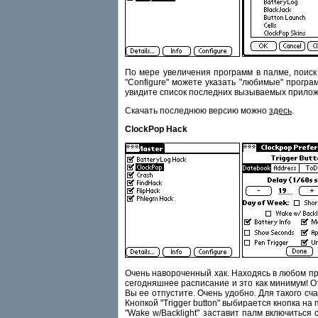
По мере увеличения программ в палме, поиск 
"Configure" можете указать "любимые" програм
увидите список последних вызываемых приложе
Скачать последнюю версию можно
здесь
.
ClockPop Hack
Очень навороченный хак. Находясь в любом пр
сегодняшнее расписание и это как минимум! От
Вы ее отпустите. Очень удобно. Для такого сча
Кнопкой "Trigger button" выбирается кнопка на
"Wake w/Backlight" заставит палм включиться с