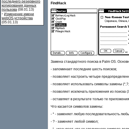
последнего резервного
FindHack
копирования данных
пользова
(08.01.13)
·
Изменение имени
webOS-устройства
(05.01.13)
Замена стандартного поиска в Palm OS. Основ
- запоминает последние шесть поисков;
- позволяет настроить четыре предопределенны
- позволяет использовать символы замены (*,?,
- позволяет исключать приложения из поиска (X
- оставляет в результате только те приложения
Что касается символов замены:
- * - заменяет любую последовательность люб
- ? - заменяет любой символ;
- ! - указывает, что со следующего символа до