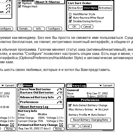
емая хак-менеджер. Без нее Вы просто не сможете ими пользоваться. Сущест
лютно бесплатная, не глючит, интуитивно понятный интерфейс, в общем от 
 обычная программа. Галочки меняют статус хака (активный/неактивный), кнопка
елях, и кнопка "Сonfigure" позволяет настроить опции хака. Есть еще и меню
нтерфейса (Options/Preferences/HackMaster Style) и автоматически активизирова
ми хаки.
ть шесть своих любимых, которые я и хотел бы Вам представить.