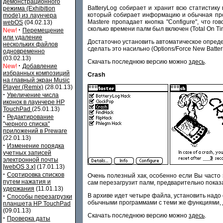
демонстрационного
BatteryLog собирает и хранит всю статистику 
режима (Exhibition
который собирает информацию и обычная прогр
mode) из лаунчера
Masterе пропадает кнопка "Configure", что го
webOS
(04.02.13)
сколько времени палм был включен (Total On Ti
·
New!
Перемещение
или удаление
Достаточно установить автоматическое определ
нескольких файлов
сделать это насильно (Оptions/Force New Batteri
одновременно
(03.02.13)
Скачать последнюю версию можно
здесь
.
·
New!
Добавление
избранных композиций
Crash
на главный экран Music
Player (Remix)
(28.01.13)
·
Увеличение числа
иконок в лаунчере HP
TouchPad
(25.01.13)
·
Редактирование
"черного списка"
приложений в Preware
(22.01.13)
·
Изменение порядка
учетных записей
электронной почты
[webOS 3.x]
(17.01.13)
·
Сортировка списков
Очень полезный хак, особенно если Вы часто э
путем нажатия и
сам перезагрузит палм, предварительно показав
удержания
(11.01.13)
В архиве идет четыре файла, установить надо 
·
Способы перезагрузки
обычными программами с теми же функциями, д
планшета HP TouchPad
(09.01.13)
Скачать последнюю версию можно
здесь
.
·
Проверка даты