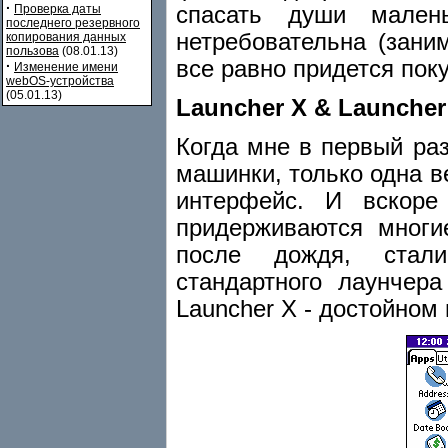
·
спасать души мален
Проверка даты
последнего резервного
нетребовательна (зани
копирования данных
пользова
(08.01.13)
все равно придется поку
·
Изменение имени
webOS-устройства
(05.01.13)
Launcher X & Launcher 
Когда мне в первый раз
машинки, только одна 
интерфейс. И вскоре
придерживаются многи
после дождя, стали
стандартного лаунчер
Launcher X - достойном