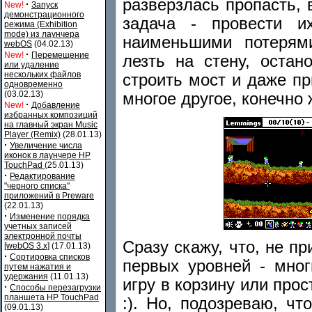
разверзлась пропасть, 
·
New!
Запуск
демонстрационного
задача - провести и
режима (Exhibition
mode) из лаунчера
наименьшими потерями
webOS
(04.02.13)
·
New!
Перемещение
лезть на стену, остан
или удаление
нескольких файлов
строить мост и даже пр
одновременно
(03.02.13)
многое другое, конечно 
·
New!
Добавление
избранных композиций
на главный экран Music
Player (Remix)
(28.01.13)
·
Увеличение числа
иконок в лаунчере HP
TouchPad
(25.01.13)
·
Редактирование
"черного списка"
приложений в Preware
(22.01.13)
·
Изменение порядка
учетных записей
электронной почты
Сразу скажу, что, не п
[webOS 3.x]
(17.01.13)
·
Сортировка списков
первых уровней - мног
путем нажатия и
удержания
(11.01.13)
игру в корзину или прос
·
Способы перезагрузки
планшета HP TouchPad
:). Но, подозреваю, ч
(09.01.13)