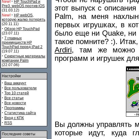
·
New!
HP TouchPad и
Pre3. webOS против iOS
этот выпуск с описания
(31.03.12)
Palm, на меня нахлын
·
New!
HP webOS,
которую жалко потерять
первых игрушках, в ко
(20.11.11)
·
Обзор HP TouchPad
было еще ни Quake, ни H
(23.07.11)
·
7 главных
такое помните? :). Итак
преимуществ HP
TouchPad перед iPad 2
Ardiri
, там же можно 
(19.07.11)
·
Секретные материалы
программ и игрушек для
компании Palm
(22.07.06)
Настройки
·
Ваш аккаунт
·
Все пользователи
·
Top 10 статей
·
Все статьи
·
Все новости
·
Программы
·
Статистика сайта
·
Вход с КПК
·
Вы должны управлять м
RSS
которые идут, куда г
Последние советы