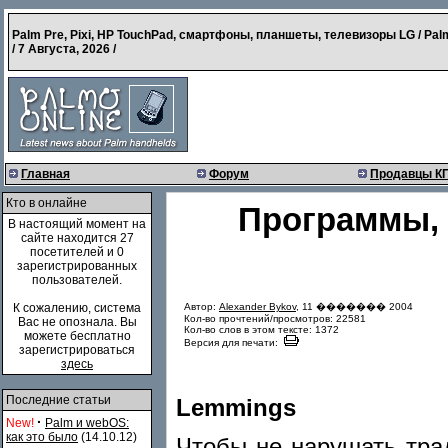
Palm Pre, Pixi, HP TouchPad, смартфоны, планшеты, телевизоры LG / Pal
/
7 Августа, 2026
/
Главная
Форум
Продавцы К
Кто в онлайне
Программы, 
В настоящий момент на
сайте находится 27
посетителей и 0
зарегистрированных
пользователей.
Автор:
Alexander Bykov
, 11 ������� 2004
К сожалению, система
Кол-во прочтений/просмотров: 22581
Вас не опознала. Вы
Кол-во слов в этом тексте: 1372
можете бесплатно
Версия для печати:
зарегистрироваться
здесь
Последние статьи
Lemmings
·
New!
Palm и webOS:
как это было
(14.10.12)
Чтобы не нарушать тра