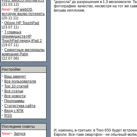
Pre3. webOS против iOS
"доросла" до разрешения в 1,3 мегапикселя. Т
(31.03.12)
фотографии: качество, несмотря на тот же са
·
New!
HP webOS,
весьма неплохим.
которую жалко потерять
(20.11.11)
·
Обзор HP TouchPad
(23.07.11)
·
7 главных
преимуществ HP
TouchPad перед iPad 2
(19.07.11)
·
Секретные материалы
компании Palm
(22.07.06)
Настройки
·
Ваш аккаунт
·
Все пользователи
·
Top 10 статей
·
Все статьи
·
Все новости
·
Программы
·
Статистика сайта
·
Вход с КПК
·
RSS
Последние советы
И, наконец, в-третьих: в Treo 650 будет встро
·
New!
Запуск
Европе. Все-таки смартфон - не обычный моби