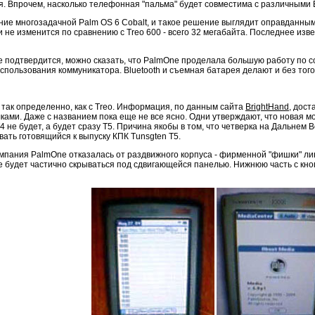
. Впрочем, насколько телефонная "пальма" будет совместима с различными B
ние многозадачной Palm OS 6 Cobalt, и такое решение выглядит оправданным
 не изменится по сравнению с Treo 600 - всего 32 мегабайта. Последнее изв
е подтвердится, можно сказать, что PalmOne проделала большую работу по
пользования коммуникатора. Bluetooth и съемная батарея делают и без того
 так определенно, как с Treo. Информация, по данным сайта
BrightHand
, дост
и. Даже с названием пока еще не все ясно. Одни утверждают, что новая моде
 T4 не будет, а будет сразу T5. Причина якобы в том, что четверка на Дальне
вать готовящийся к выпуску КПК Tunsgten T5.
мпания PalmOne отказалась от раздвижного корпуса - фирменной "фишки" лин
е будет частично скрываться под сдвигающейся панелью. Нижнюю часть с кноп