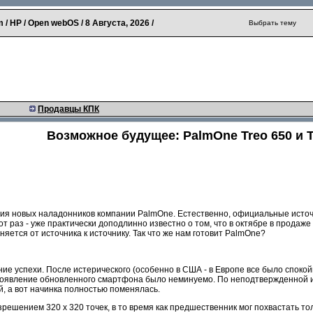
 / HP / Open webOS /
8 Августа, 2026
/
Выбрать тему
Продавцы КПК
Возможное будущее: PalmOne Treo 650 и T
ия новых наладонников компании PalmOne. Естественно, официальные источн
от раз - уже практически доподлинно известно о том, что в октябре в продаж
ется от источника к источнику. Так что же нам готовит PalmOne?
ие успехи. После истерического (особенно в США - в Европе все было споко
появление обновленного смартфона было неминуемо. По неподтвержденной и
, а вот начинка полностью поменялась.
зрешением 320 x 320 точек, в то время как предшественник мог похвастать т