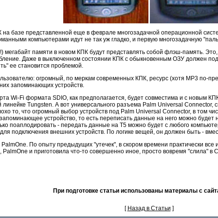
К на базе представленной еще в феврале многозадачной операционной систе
арманными компьютерами идут не так уж гладко, и первую многозадачную "пал
!) мегабайт памяти в новом КПК будут представлять собой флэш-память. Это,
ребление. Даже в выключенном состоянии КПК с обыкновенным ОЗУ должен по
ть" ее становится проблемой.
ользователю: огромный, по меркам современных КПК, ресурс (хотя MP3 по-пре
шних запоминающих устройств.
рта Wi-Fi формата SDIO, как предполагается, будет совместима и с новым КПК.
 линейке Tungsten. А вот универсального разъема Palm Universal Connector, с
хо то, что огромный выбор устройств под Palm Universal Connector, в том числ
запоминающее устройство, то есть переписать данные на него можно будет н
ько поаплодировать - передать данные на T5 можно будет с любого компьютер
для подключения внешних устройств. По логике вещей, он должен быть - вмест
PalmOne. По опыту предыдущих "утечек", в скором времени практически все из
ь, PalmOne и приготовила что-то совершенно иное, просто вовремя "слила" в 
При подготовке статьи использованы материалы с сай
[
Назад в Статьи
]