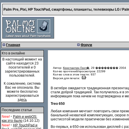
Palm Pre, Pixi, HP TouchPad, смартфоны, планшеты, телевизоры LG / Palm
Главная
Форум
Кто в онлайне
В настоящий момент на
сайте находится 23
посетителей и 0
Автор:
Константин Гонч�
, 29 �������� 2004
зарегистрированных
Кол-во прочтений/просмотров: 22299
Кол-во слов в этом тексте: 937
пользователей.
Версия для печати:
К сожалению, система
Вас не опознала. Вы
В октябре ожидается традиционная презентац
можете бесплатно
стали доброй традицией. Так получилось и в эт
зарегистрироваться
информация пока ничем не подтверждена и меня
здесь
Treo 650
Последние статьи
Любая компания мечтает повторить свои прежн
банальной нехваткой комплектующих, скорое 
·
New!
Palm и webOS:
шестисотой модели практически без изменений
как это было
(14.10.12)
·
New!
HP TouchPad и
Во-первых, в 650-ом использован дисплей с ра