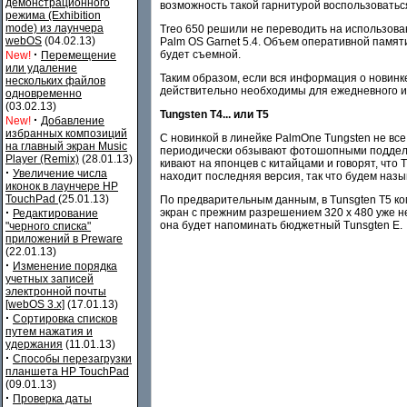
демонстрационного
возможность такой гарнитурой воспользоваться
режима (Exhibition
mode) из лаунчера
Treo 650 решили не переводить на использова
webOS
(04.02.13)
Palm OS Garnet 5.4. Объем оперативной памяти
·
будет съемной.
New!
Перемещение
или удаление
Таким образом, если вся информация о новинк
нескольких файлов
действительно необходимы для ежедневного ис
одновременно
(03.02.13)
Tungsten T4... или T5
·
New!
Добавление
избранных композиций
С новинкой в линейке PalmOne Tungsten не все
на главный экран Music
периодически обзывают фотошопными подделкам
Player (Remix)
(28.01.13)
кивают на японцев с китайцами и говорят, что
·
Увеличение числа
находит последняя версия, так что будем назы
иконок в лаунчере HP
TouchPad
(25.01.13)
По предварительным данным, в Tunsgten T5 ко
·
экран с прежним разрешением 320 x 480 уже н
Редактирование
она будет напоминать бюджетный Tunsgten E.
"черного списка"
приложений в Preware
(22.01.13)
·
Изменение порядка
учетных записей
электронной почты
[webOS 3.x]
(17.01.13)
·
Сортировка списков
путем нажатия и
удержания
(11.01.13)
·
Способы перезагрузки
планшета HP TouchPad
(09.01.13)
·
Проверка даты