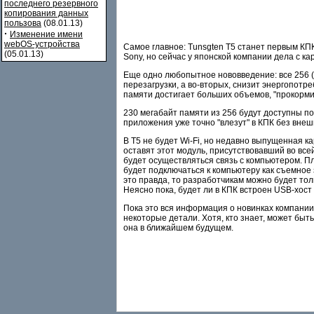
последнего резервного
копирования данных
пользова
(08.01.13)
·
Изменение имени
webOS-устройства
Самое главное: Tunsgten T5 станет первым КП
(05.01.13)
Sony, но сейчас у японской компании дела с к
Еще одно любопытное нововведение: все 256 (
перезагрузки, а во-вторых, снизит энергопот
памяти достигает больших объемов, "прокорми
230 мегабайт памяти из 256 будут доступны п
приложения уже точно "влезут" в КПК без вне
В T5 не будет Wi-Fi, но недавно выпущенная ка
оставят этот модуль, присутствовавший во всей
будет осуществляться связь с компьютером. Пло
будет подключаться к компьютеру как съемное 
это правда, то разработчикам можно будет тол
Неясно пока, будет ли в КПК встроен USB-хост 
Пока это вся информация о новинках компании 
некоторые детали. Хотя, кто знает, может быт
она в ближайшем будущем.