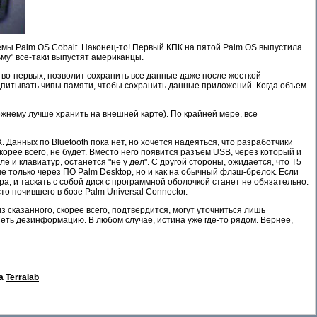
мы Palm OS Cobalt. Наконец-то! Первый КПК на пятой Palm OS выпустила
ьму" все-таки выпустят американцы.
 во-первых, позволит сохранить все данные даже после жесткой
дпитывать чипы памяти, чтобы сохранить данные приложений. Когда объем
жнему лучше хранить на внешней карте). По крайней мере, все
 Данных по Bluetooth пока нет, но хочется надеяться, что разработчики
корее всего, не будет. Вместо него появится разъем USB, через который и
е и клавиатур, останется "не у дел". С другой стороны, ожидается, что T5
е только через ПО Palm Desktop, но и как на обычный флэш-брелок. Если
а, и таскать с собой диск с программной оболочкой станет не обязательно.
о почившего в бозе Palm Universal Connector.
 сказанного, скорее всего, подтвердится, могут уточниться лишь
Сеть дезинформацию. В любом случае, истина уже где-то рядом. Вернее,
та
Terralab