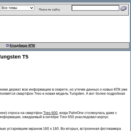
Поиск по сайту
Кладбище КПК
ungsten T5
ики держат всю информацию в секрете, но утечки данных о новых КПК уже
е появятся смартфон Treo и новая модель Tungsten. А вот более подробная
йнее) спроса на смартфон
Treo 600
, когда PalmOne столкнулась даже с
нформации, ожидаемый в октябре Treo 650 унаследовал корпус
олько устаревшим экраном 160 x 160. Во-вторых, встроенная фотокамера