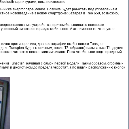
luetooth-гарнитурами, пока неизвестно.
 - ниже энергопотребление. Новинка будет работать под управлением
естное нововведение в новом смартфоне: батарея в Treo 650, возможно,
 совершенствованию устройства, причем большинство новшеств
 успешный смартфон гораздо мобильнее. А это именно то, что нужно.
аточно противоречива, да и фотографии якобы нового Tunsgten
ль Tunsgten будет (логичным, после T3, образом) называться T4, другие
м Востоке считается несчастливым числом. Пока что больше подтверждений
ейки Tunsgten, начиная с самой первой модели. Таким образом, огромный
ками и джойстиком до предела укоротят, а по виду и расположению кнопок