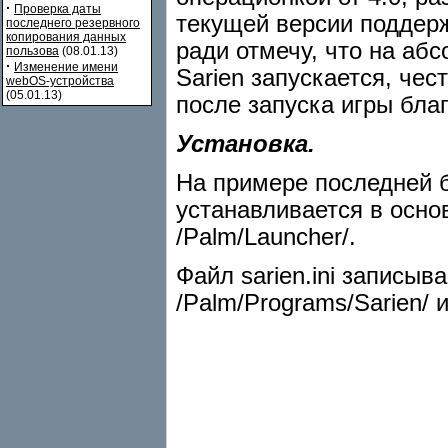
·
Проверка даты
текущей версии поддерж
последнего резервного
копирования данных
ради отмечу, что на аб
пользова
(08.01.13)
·
Изменение имени
Sarien запускается, чес
webOS-устройства
(05.01.13)
после запуска игры бла
Установка.
На примере последней б
устанавливается в осно
/Palm/Launcher/.
Файл sarien.ini записыв
/Palm/Programs/Sarien/