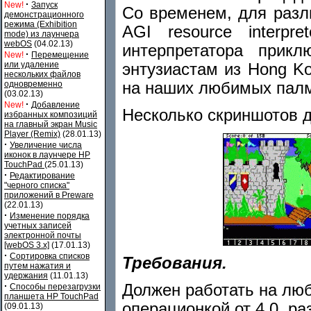
·
New!
Запуск
Со временем, для разли
демонстрационного
режима (Exhibition
AGI resource interpre
mode) из лаунчера
webOS
(04.02.13)
интерпретатора прикл
·
New!
Перемещение
или удаление
энтузиастам из Hong K
нескольких файлов
на наших любимых пал
одновременно
(03.02.13)
·
New!
Добавление
Несколько скриншотов д
избранных композиций
на главный экран Music
Player (Remix)
(28.01.13)
·
Увеличение числа
иконок в лаунчере HP
TouchPad
(25.01.13)
·
Редактирование
"черного списка"
приложений в Preware
(22.01.13)
·
Изменение порядка
учетных записей
электронной почты
[webOS 3.x]
(17.01.13)
·
Сортировка списков
Требования.
путем нажатия и
удержания
(11.01.13)
·
Должен работать на люб
Способы перезагрузки
планшета HP TouchPad
операционкой от 4.0, ра
(09.01.13)