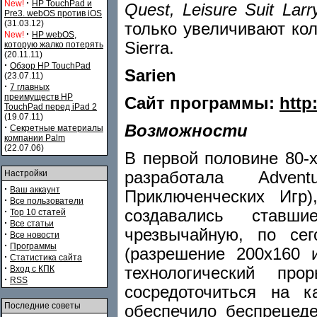
·
New!
HP TouchPad и
Quest, Leisure Suit Larr
Pre3. webOS против iOS
(31.03.12)
только увеличивают ко
·
New!
HP webOS,
Sierra.
которую жалко потерять
(20.11.11)
·
Обзор HP TouchPad
Sarien
(23.07.11)
·
7 главных
преимуществ HP
Сайт программы:
http
TouchPad перед iPad 2
(19.07.11)
Возможности
·
Секретные материалы
компании Palm
(22.07.06)
В первой половине 80-х
разработала Advent
Настройки
·
Ваш аккаунт
Приключенческих Игр)
·
Все пользователи
·
создавались ставш
Top 10 статей
·
Все статьи
чрезвычайную, по се
·
Все новости
·
Программы
(разрешение 200х160 
·
Статистика сайта
·
технологический пр
Вход с КПК
·
RSS
сосредоточиться на к
Последние советы
обеспечило беспрецеде