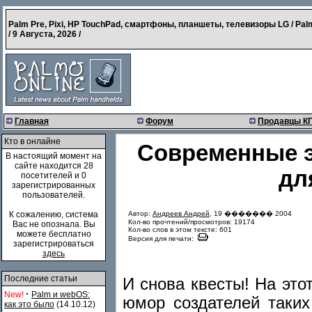
Palm Pre, Pixi, HP TouchPad, смартфоны, планшеты, телевизоры LG / Pal
/
9 Августа, 2026
/
Главная
Форум
Продавцы К
Кто в онлайне
Современные э
В настоящий момент на
сайте находится 28
дл
посетителей и 0
зарегистрированных
пользователей.
Автор:
Андреев Андрей
, 19 ������� 2004
К сожалению, система
Кол-во прочтений/просмотров: 19174
Вас не опознала. Вы
Кол-во слов в этом тексте: 601
можете бесплатно
Версия для печати:
зарегистрироваться
здесь
Последние статьи
И снова квесты! На этот
·
New!
Palm и webOS:
юмор создателей таки
как это было
(14.10.12)