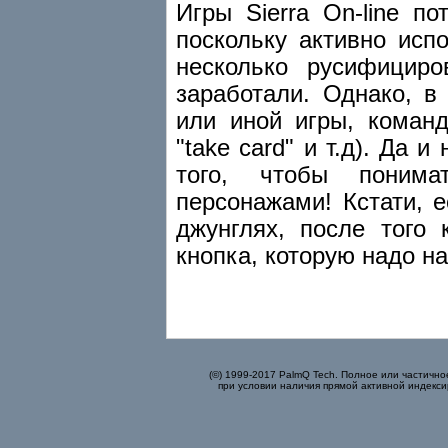
Игры Sierra On-line п
поскольку активно исп
несколько русифицир
заработали. Однако, в
или иной игры, команд
"take card" и т.д). Да 
того, чтобы поним
персонажами! Кстати, е
джунглях, после того 
кнопка, которую надо на
(©) 1999-2017 PalmQ Tech. Полное или частично
при условии наличия прямой активной индекси