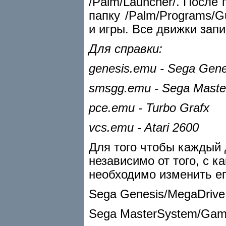
/Palm/Launcher/. После 
папку /Palm/Programs/
и игры. Все движки зап
Для справки:
genesis.emu - Sega Gen
smsgg.emu - Sega Mast
pce.emu - Turbo Grafx
vcs.emu - Atari 2600
Для того чтобы каждый 
независимо от того, с 
необходимо изменить е
Sega Genesis/MegaDrive 
Sega MasterSystem/Game