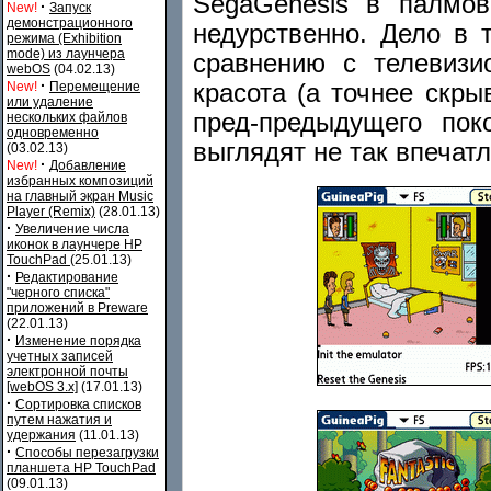
SegaGenesis в палмов
·
New!
Запуск
демонстрационного
недурственно. Дело в 
режима (Exhibition
mode) из лаунчера
сравнению с телевизи
webOS
(04.02.13)
·
красота (а точнее скры
New!
Перемещение
или удаление
пред-предыдущего пок
нескольких файлов
одновременно
выглядят не так впечат
(03.02.13)
·
New!
Добавление
избранных композиций
на главный экран Music
Player (Remix)
(28.01.13)
·
Увеличение числа
иконок в лаунчере HP
TouchPad
(25.01.13)
·
Редактирование
"черного списка"
приложений в Preware
(22.01.13)
·
Изменение порядка
учетных записей
электронной почты
[webOS 3.x]
(17.01.13)
·
Сортировка списков
путем нажатия и
удержания
(11.01.13)
·
Способы перезагрузки
планшета HP TouchPad
(09.01.13)