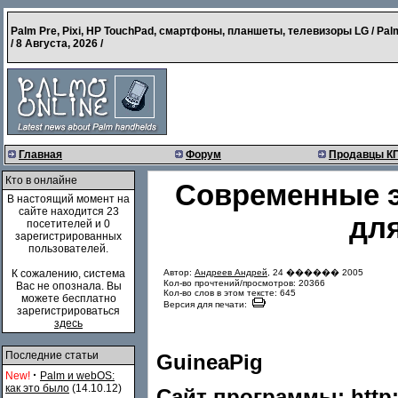
Palm Pre, Pixi, HP TouchPad, смартфоны, планшеты, телевизоры LG / Pal
/
8 Августа, 2026
/
Главная
Форум
Продавцы К
Кто в онлайне
Современные э
В настоящий момент на
сайте находится 23
для
посетителей и 0
зарегистрированных
пользователей.
Автор:
Андреев Андрей
, 24 ������ 2005
К сожалению, система
Кол-во прочтений/просмотров: 20366
Вас не опознала. Вы
Кол-во слов в этом тексте: 645
можете бесплатно
Версия для печати:
зарегистрироваться
здесь
Последние статьи
GuineaPig
·
New!
Palm и webOS:
как это было
(14.10.12)
Сайт программы:
http