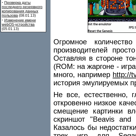
·
Проверка даты
последнего резервного
копирования данных
пользова
(08.01.13)
·
Изменение имени
webOS-устройства
(05.01.13)
Огромное количеств
производителей просто
Оставляя в стороне то
(ROM: на жаргоне - игра
много, например
http://
история эмулируемых п
Не все, естественно, 
откровенно низкое качес
смещение картинки вл
скриншот "Beavis and 
Казалось бы недостатки
трех игр для SegaGen