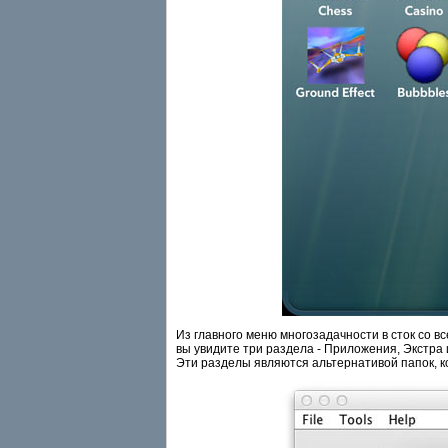
Из главного меню многозадачности в сток со в
вы увидите три раздела - Приложения, Экстра
Эти разделы являются альтернативой папок, к