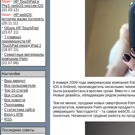
·
New!
HP TouchPad и
Pre3. webOS против iOS
(31.03.12)
·
New!
HP webOS,
которую жалко потерять
(20.11.11)
·
Обзор HP TouchPad
(23.07.11)
·
7 главных
преимуществ HP
TouchPad перед iPad 2
(19.07.11)
·
Секретные материалы
компании Palm
(22.07.06)
Настройки
·
Ваш аккаунт
8 января 2009 года американская компания Pa
·
Все пользователи
iOS и Android, производитель нескольких лин
·
Top 10 статей
была разработана в краткие сроки. Вместе с не
·
Новые девайсы, обладающие рядом уникальных 
Все статьи
·
Все новости
Тем не менее, продажи новых смартфонов Palm 
·
Программы
результатов, компания Palm целиком продает
·
Статистика сайта
умирающего "мастодонта" - та самая webOS, 
·
Вход с КПК
понятная. Начинается трудная работа по прод
·
RSS
Последние советы