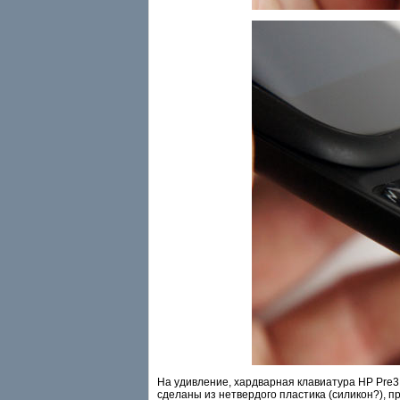
На удивление, хардварная клавиатура HP Pre3
сделаны из нетвердого пластика (силикон?), п