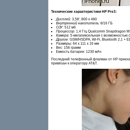
Технические характеристики HP Pre3:
Дисплей:
3,58', 800 x 480
Внутренний накопитель:
8/16 ГБ
ОЗУ:
512 мб
Процессор:
1,4 Ггц Qualcomm Snapdragon 
Камера:
5-мегапиксельная с возможностью 
Другое:
GSM/HSDPA, Wi-Fi, Bluetooth 2,1 + 
Размеры:
64 x 111 x 16 мм
Вес: 156 грамм
Емкость батареи: 1230 мАч
Последний телефонный флагман от HP приехал 
привязан к оператору AT&T.