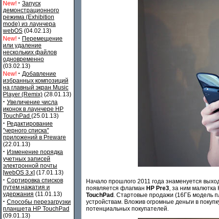
·
New!
Запуск
демонстрационного
режима (Exhibition
mode) из лаунчера
webOS
(04.02.13)
·
New!
Перемещение
или удаление
нескольких файлов
одновременно
(03.02.13)
·
New!
Добавление
избранных композиций
на главный экран Music
Player (Remix)
(28.01.13)
·
Увеличение числа
иконок в лаунчере HP
TouchPad
(25.01.13)
·
Редактирование
"черного списка"
приложений в Preware
(22.01.13)
·
Изменение порядка
учетных записей
электронной почты
[webOS 3.x]
(17.01.13)
·
Сортировка списков
Начало прошлого 2011 года знаменуется выход
путем нажатия и
появляется флагман
HP Pre3
, за ним малютка
удержания
(11.01.13)
TouchPad
. Стартовые продажи (16ГБ модель п
·
устройствам. Вложив огромные деньги в покуп
Способы перезагрузки
потенциальных покупателей.
планшета HP TouchPad
(09.01.13)