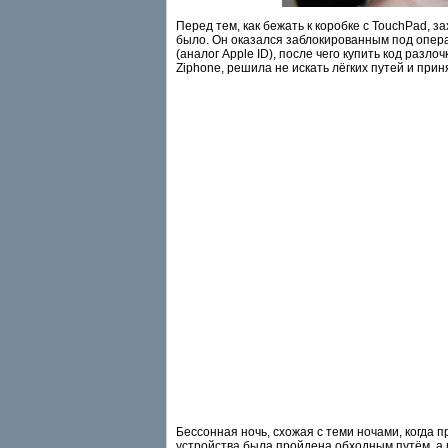
Перед тем, как бежать к коробке с TouchPad, з
было. Он оказался заблокированным под опер
(аналог Apple ID), после чего купить код разл
Ziphone, решила не искать лёгких путей и при
Бессонная ночь, схожая с теми ночами, когда 
устройства была пройдена
обходным путём
, 