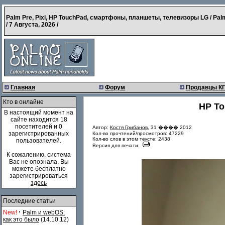
Palm Pre, Pixi, HP TouchPad, смартфоны, планшеты, телевизоры LG / Pal
/
7 Августа, 2026
/
Главная
Форум
Продавцы К
Кто в онлайне
HP To
В настоящий момент на
сайте находится 18
посетителей и 0
Автор:
Костя Грибанов
, 31 ���� 2012
зарегистрированных
Кол-во прочтений/просмотров: 47229
Кол-во слов в этом тексте: 2438
пользователей.
Версия для печати:
К сожалению, система
Вас не опознала. Вы
можете бесплатно
зарегистрироваться
здесь
Последние статьи
·
New!
Palm и webOS:
как это было
(14.10.12)