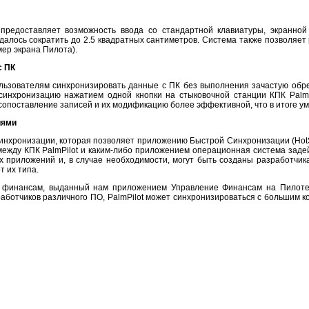
едоставляет возможность ввода со стандартной клавиатуры, экранной 
далось сократить до 2.5 квадратных сантиметров. Система также позволяет
ер экрана Пилота).
с ПК
ьзователям синхронизировать данные с ПК без выполнения зачастую обр
инхронизацию нажатием одной кнопки на стыковочной станции КПК PalmPi
опоставление записей и их модификацию более эффективной, что в итоге у
иями
синхронизации, которая позволяет приложению Быстрой Синхронизации (Ho
ежду КПК PalmPilot и каким-либо приложением операционная система задей
х приложений и, в случае необходимости, могут быть созданы разработчи
т их типа.
финансам, выданный нам приложением Управление Финансам на Пилоте в
аботчиков различного ПО, PalmPilot может синхронизироваться с большим 