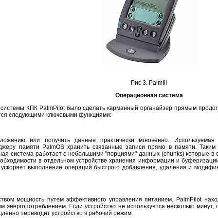
Рис 3. PalmIII
Операционная система
системы КПК PalmPilot было сделать карманный органайзер прямым продолж
тся следующими ключевыми функциями:
ожению или получить данные практически мгновенно. Используемая
джеру памяти PalmOS хранить связанные записи прямо в памяти. Таким 
я система работает с небольшими "порциями" данных (chunks) которые в с
необходимости в отдельном устройстве хранения информации и буферизаци
но, ускоряет выполнение операций быстрого добавления, удаления и моди
вом мощность путем эффективного управления питанием. PalmPilot наход
энергопотреблением. Если устройство не используется несколько минут, о
ленно переводит устройство в рабочий режим.