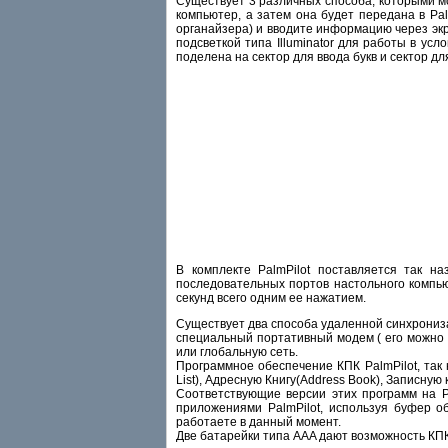
Существует 3 различных способа, которыми м
компьютер, а затем она будет передана в Pa
органайзера) и вводите информацию через экра
подсветкой типа Illuminator для работы в ус
поделена на сектор для ввода букв и сектор дл
В комплекте PalmPilot поставляется так наз
последовательных портов настольного компью
секунд всего одним ее нажатием.
Существует два способа удаленной синхрониза
специальный портативный модем ( его можно 
или глобальную сеть.
Программное обеспечение КПК PalmPilot, та
List), Адресную Книгу(Address Book), Записну
Соответствующие версии этих программ на 
приложениями PalmPilot, используя буфер о
работаете в данный момент.
Две батарейки типа AAA дают возможность КПК 