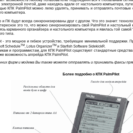
 электронной почтой, даже находясь вдали от настольного компьютера, пу
ью КПК PalmPilot можно легко удалять, принимать и отправлять почтовые 
го компьютера.
р и ПК будут всегда синхронизированы друг с другом. Что это значит: технол
ересное это то, что можно синхронизировать свой PalmPilot и настольный
вязь карманного органайзера и настольного компьютера и явилась той самой
ого типа.
ilot - это мощное и гибкое устройство, требующее минимальной поддержки
TM
TM
oft Schedule
, Lotus Organizer
и Starfish Software SidekickR.
чикам и программистам, для КПК PalmPilot существуют стандартные средств
е возможность апгрейда КПК PalmPilot.
них фирм и модема Вы также можете отправлять и принимать факсы прямо
Более подробно о КПК PalmPilot