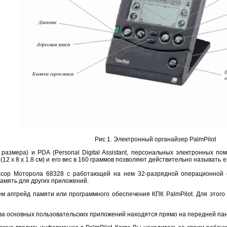
Рис 1. Электронный органайзер PalmPilot
 размера) и PDA (Personal Digital Assistant, персональных электронных п
12 х 8 х 1.8 см) и его вес в 160 граммов позволяют действительно называть 
ессор Моторола 68328 с работающей на нем 32-разрядной операционной 
амять для других приложений.
чем апгрейд памяти или программного обеспечения КПК PalmPilot. Для этог
ова основных пользовательских приложений находятся прямо на передней пан