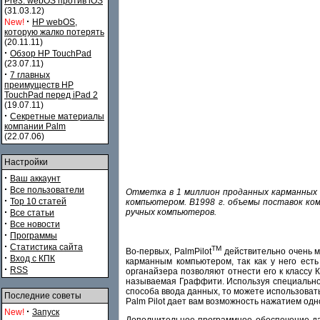
Pre3. webOS против iOS
(31.03.12)
·
New!
HP webOS,
которую жалко потерять
(20.11.11)
·
Обзор HP TouchPad
(23.07.11)
·
7 главных
преимуществ HP
TouchPad перед iPad 2
(19.07.11)
·
Секретные материалы
компании Palm
(22.07.06)
Настройки
·
Ваш аккаунт
·
Все пользователи
Отметка в 1 миллион проданных карманных к
·
Top 10 статей
компьютером. В1998 г. объемы поставок ком
·
ручных компьютеров.
Все статьи
·
Все новости
·
Программы
·
Статистика сайта
TM
Во-первых, PalmPilot
действительно очень ма
·
Вход с КПК
карманным компьютером, так как у него ест
·
RSS
органайзера позволяют отнести его к классу 
называемая Граффити. Используя специальное
способа ввода данных, то можете использовать
Последние советы
Palm Pilot дает вам возможность нажатием од
·
New!
Запуск
Дополнительное программное обеспечение да