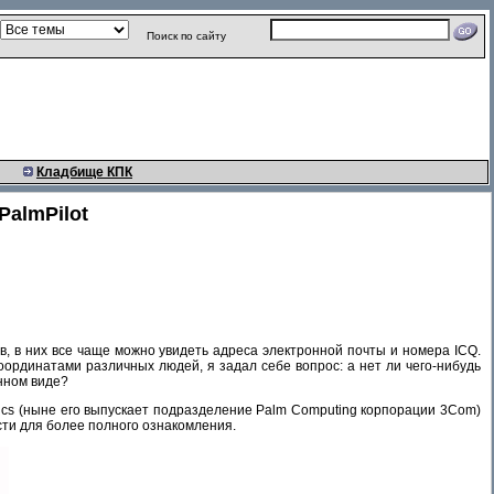
Поиск по сайту
Кладбище КПК
PalmPilot
 в них все чаще можно увидеть адреса электронной почты и номера ICQ.
координатами различных людей, я задал себе вопрос: а нет ли чего-нибудь
нном виде?
cs (ныне его выпускает подразделение Palm Computing корпорации 3Com)
ести для более полного ознакомления.