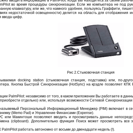
ожно вводить информацию в PalmPilot. Когда Вы находитесь за своим рабо
lmPilot во время процедуры синхронизации. Если же компьютера не под рук
нную клавиатуру, или же, что намного удобнее, пользуясь Граффити, пишете
ловиях недостаточной освещенности) делится на область для отображения и
я ввода цифр.
Рис 2.Стыковочная станция
ываемая docking station (стыковочная станция, подставка) или, по-друго
тера. Кнопка Быстрой Синхронизации (HotSync) на крэдле позволяет КПК 
ции PalmPilot: независимо от того, в каком приложении Вы работаете в дан
приобрести отдельно) или, используя возможности Сетевой Синхронизации 
к назывемый Персональный Информационный Менеджер (PIM) включает в себ
ю книжку (Memo Pad) и Управление Финансами (Expense).
PC или Макинтоше позволяют вводить и просматривать данные непосредс
бмена (clipboard). Дополнительно функция Поиск может просмотреть все 
PalmPilot работать автономно от восьми до двенадцати недель (!).