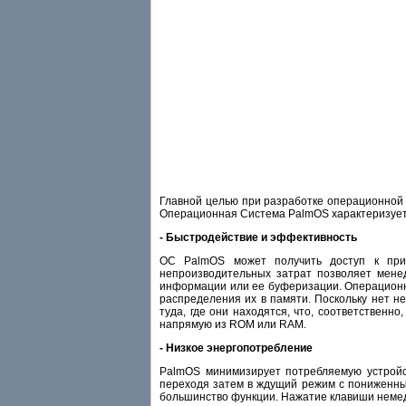
Главной целью при разработке операционной 
Операционная Система PalmOS характеризуе
- Быстродействие и эффективность
ОС PalmOS может получить доступ к прил
непроизводительных затрат позволяет мене
информации или ее буферизации. Операционна
распределения их в памяти. Поскольку нет 
туда, где они находятся, что, соответствен
напрямую из ROM или RAM.
- Низкое энергопотребление
PalmOS минимизирует потребляемую устройст
переходя затем в ждущий режим с пониженным 
большинство функции. Нажатие клавиши немед