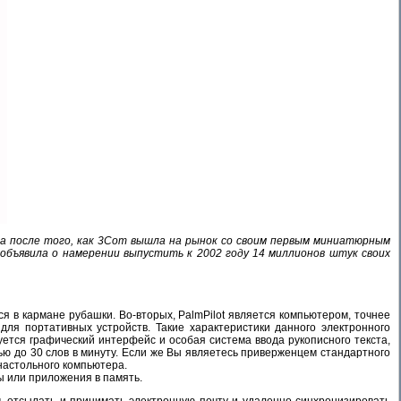
ода после того, как 3Com вышла на рынок со своим первым миниатюрным
 объявила о намерении выпустить к 2002 году 14 миллионов штук своих
ься в кармане рубашки. Во-вторых, PalmPilot является компьютером, точнее
для портативных устройств. Такие характеристики данного электронного
уется графический интерфейс и особая система ввода рукописного текста,
 до 30 слов в минуту. Если же Вы являетесь приверженцем стандартного
 настольного компьютера.
ы или приложения в память.
 отсылать и принимать электронную почту и удаленно синхронизировать