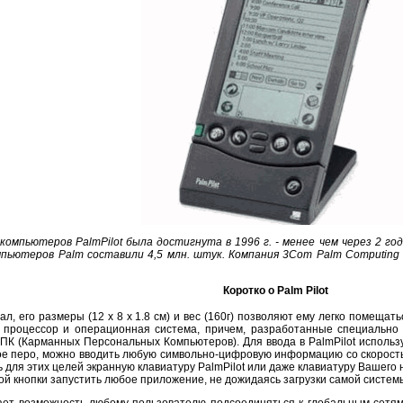
омпьютеров PalmPilot была достигнута в 1996 г. - менее чем через 2 г
пьютеров Palm составили 4,5 млн. штук. Компания 3Com Palm Computing
Коротко о Palm Pilot
л, его размеры (12 х 8 х 1.8 см) и вес (160г) позволяют ему легко помещат
ь процессор и операционная система, причем, разработанные специально 
КПК (Карманных Персональных Компьютеров). Для ввода в PalmPilot использ
 перо, можно вводить любую символьно-цифровую информацию со скоростью
 для этих целей экранную клавиатуру PalmPilot или даже клавиатуру Вашего
ной кнопки запустить любое приложение, не дожидаясь загрузки самой систем
ет возможность любому пользователю подсоединяться к глобальным сетям,