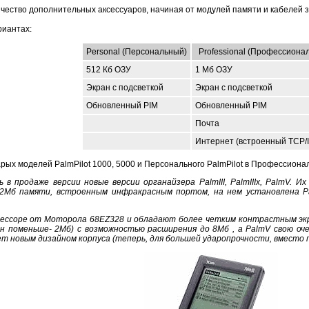
ичество дополнительных аксессуаров, начиная от модулей памяти и кабеле
риантах:
Personal (Персональный)
Professional (Профессиона
512 Кб ОЗУ
1 Мб ОЗУ
Экран с подсветкой
Экран с подсветкой
Обновленный PIM
Обновленный PIM
Почта
Интернет (встроенный TCP/I
ых моделей PalmPilot 1000, 5000 и Персонального PalmPilot в Профессиона
 в продаже версии новые версии органайзера PalmIII, PalmIIIx, PalmV. И
2Мб памяти, встроенным инфракрасным портом, на нем установлена Pa
роцессоре от Моторола 68EZ328 и обладают более четким контрастным экр
он поменьше- 2Мб) с возможностью расширения до 8Мб , а PalmV свою 
ает новым дизайном корпуса (теперь, для большей ударопрочности, вместо