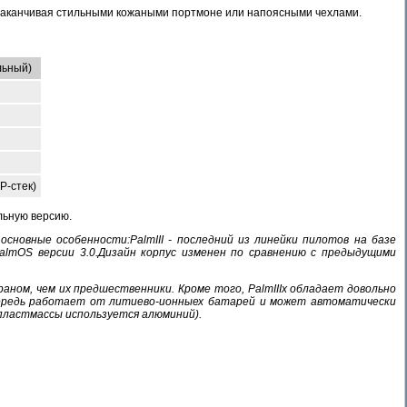
й заканчивая стильными кожаными портмоне или напоясными чехлами.
льный)
P-стек)
льную версию.
х основные особенности:PalmIII - последний из линейки пилотов на базе
lmOS версии 3.0.Дизайн корпус изменен по сравнению с предыдущими
аном, чем их предшественники. Кроме того, PalmIIIx обладает довольно
очередь работает от литиево-ионныех батарей и может автоматически
 пластмассы используется алюминий).