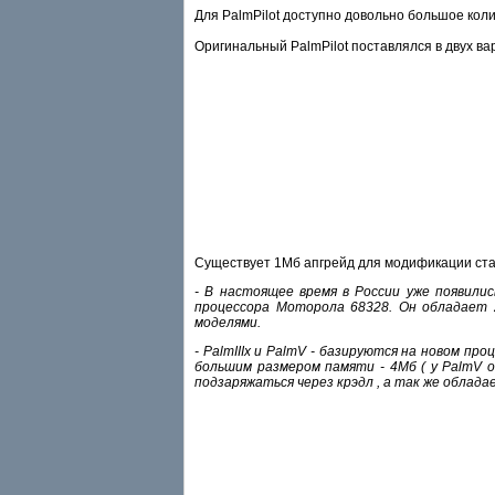
Для PalmPilot доступно довольно большое кол
Оригинальный PalmPilot поставлялся в двух ва
Существует 1Mб апгрейд для модификации стар
- В настоящее время в России уже появились
процессора Моторола 68328. Он обладает 
моделями.
- PalmIIIx и PalmV - базируются на новом п
большим размером памяти - 4Мб ( у PalmV 
подзаряжаться через крэдл , а так же облад