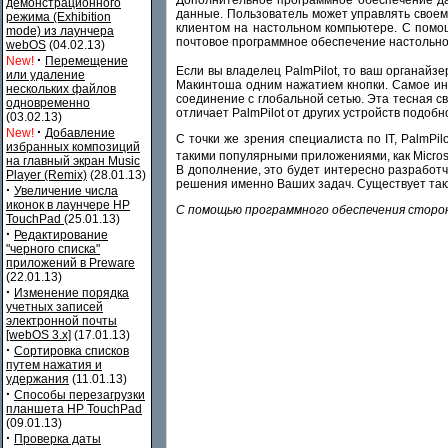
демонстрационного
данные. Пользователь может управлять своем
режима (Exhibition
клиентом на настольном компьютере. С помощ
mode) из лаунчера
почтовое программное обеспечение настольно
webOS
(04.02.13)
·
New!
Перемещение
Если вы владелец PalmPilot, то ваш органайзе
или удаление
Макинтоша одним нажатием кнопки. Самое инт
нескольких файлов
соединение с глобальной сетью. Эта тесная с
одновременно
отличает PalmPilot от других устройств подобн
(03.02.13)
·
New!
Добавление
С точки же зрения специалиста по IT, PalmP
избранных композиций
такими популярными приложениями, как Micros
на главный экран Music
В дополнение, это будет интересно разработ
Player (Remix)
(28.01.13)
решения именно Ваших задач. Существует такж
·
Увеличение числа
иконок в лаунчере HP
С помощью программного обеспечения сторон
TouchPad
(25.01.13)
·
Редактирование
"черного списка"
приложений в Preware
(22.01.13)
·
Изменение порядка
учетных записей
электронной почты
[webOS 3.x]
(17.01.13)
·
Сортировка списков
путем нажатия и
удержания
(11.01.13)
·
Способы перезагрузки
планшета HP TouchPad
(09.01.13)
·
Проверка даты