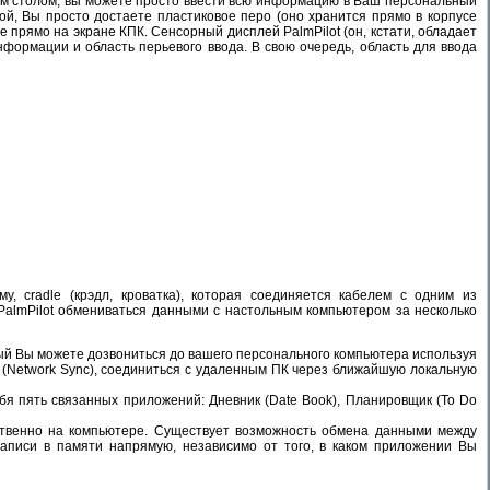
чим столом, вы можете просто ввести всю информацию в Ваш персональный
ой, Вы просто достаете пластиковое перо (оно хранится прямо в корпусе
 прямо на экране КПК. Сенсорный дисплей PalmPilot (он, кстати, обладает
нформации и область перьевого ввода. В свою очередь, область для ввода
му, cradle (крэдл, кроватка), которая соединяется кабелем с одним из
PalmPilot обмениваться данными с настольным компьютером за несколько
ный Вы можете дозвониться до вашего персонального компьютера используя
(Network Sync), соединиться с удаленным ПК через ближайшую локальную
я пять связанных приложений: Дневник (Date Book), Планировщик (To Do
твенно на компьютере. Существует возможность обмена данными между
записи в памяти напрямую, независимо от того, в каком приложении Вы