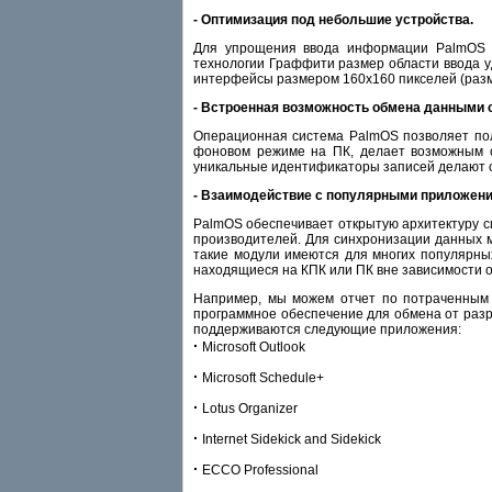
- Оптимизация под небольшие устройства.
Для упрощения ввода информации PalmOS пр
технологии Граффити размер области ввода у
интерфейсы размером 160x160 пикселей (разм
- Встроенная возможность обмена данными 
Операционная система PalmOS позволяет пол
фоновом режиме на ПК, делает возможным с
уникальные идентификаторы записей делают с
- Взаимодействие с популярными приложен
PalmOS обеспечивает открытую архитектуру 
производителей. Для синхронизации данных м
такие модули имеются для многих популярны
находящиеся на КПК или ПК вне зависимости о
Например, мы можем отчет по потраченным 
программное обеспечение для обмена от разр
поддерживаются следующие приложения:
·
Microsoft Outlook
·
Microsoft Schedule+
·
Lotus Organizer
·
Internet Sidekick and Sidekick
·
ECCO Professional