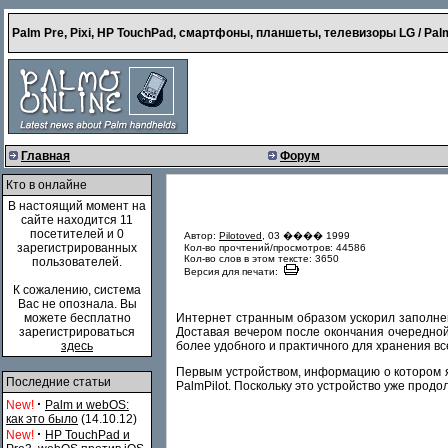
Palm Pre, Pixi, HP TouchPad, смартфоны, планшеты, телевизоры LG / Palm
Главная
Форум
Кто в онлайне
В настоящий момент на
сайте находится 11
посетителей и 0
Автор:
Pilotoved
, 03 ���� 1999
зарегистрированных
Кол-во прочтений/просмотров: 44586
Кол-во слов в этом тексте: 3650
пользователей.
Версия для печати:
К сожалению, система
Вас не опознала. Вы
Интернет странным образом ускорил заполнен
можете бесплатно
Доставая вечером после окончания очередной 
зарегистрироваться
более удобного и практичного для хранения в
здесь
Первым устройством, информацию о котором я
Последние статьи
PalmPilot. Поскольку это устройство уже прод
·
New!
Palm и webOS:
как это было
(14.10.12)
·
New!
HP TouchPad и