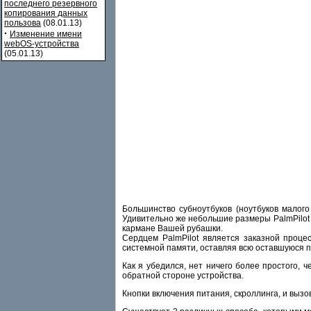
последнего резервного
копирования данных
пользова
(08.01.13)
·
Изменение имени
webOS-устройства
(05.01.13)
Большинство субноутбуков (ноутбуков малого
Удивительно же небольшие размеры PalmPilot (
кармане Вашей рубашки.
Сердцем PalmPilot является заказной проц
системной памяти, оставляя всю оставшуюся п
Как я убедился, нет ничего более простого, 
обратной стороне устройства.
Кнопки включения питания, скроллинга, и выз