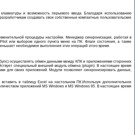
клавиатуры и возможность перьевого ввода. Благодаря использованию
 разработчикам создавать свои собственные компактные пользовательские
еменительной процедуры настройки. Менеджер синхронизации, работая в
lot или выбором одного пункта меню на ПК. Флаги состояния, а также
меньшает необходимое выполнения этих операций этого время.
tSync) осуществлять обмен данными между КПК и приложениями сторонних
ствует специальный внешний модуль обмена (plugin). В настоящее время
ками для своих приложений. Модули позволяют синхронизировать данные,
ставить в таблицу Excel на настольном ПК.Используя дополнительное
количеством приложений MS Windows и MS Windows 95. В настоящее время