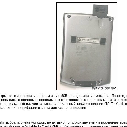
 крышка выполнена из пластика, у m505 она сделана из металла. Похоже, 
 скреплялся с помощью специального силиконового клея, использовала для
шают их малый размер, а также специальный рисунок шляпки (T5 Torx). И,
я крепления периферии и слота для карт расширения.
lm избрала очень молодой, но активно популяризируемый в последнее врем
ителей формата MultiMediaCard (MMC), обеспечивают повышенную скорость чт