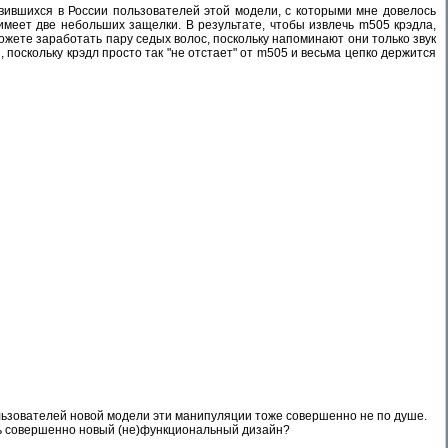
вившихся в России пользователей этой модели, с которыми мне довелось
имеет две небольших защелки. В результате, чтобы извлечь m505 крэдла,
ожете заработать пару седых волос, поскольку напоминают они только звук
 поскольку крэдл просто так "не отстает" от m505 и весьма цепко держится
ользователей новой модели эти манипуляции тоже совершенно не по душе.
ить совершенно новый (не)функциональный дизайн?