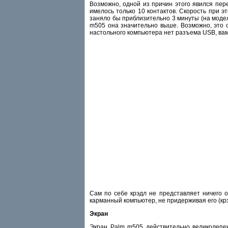
Возможно, одной из причин этого явился пер
имелось только 10 контактов. Скорость при 
заняло бы приблизительно 3 минуты (на модел
m505 она значительно выше. Возможно, это с
настольного компьютера нет разъема USB, вам
Сам по себе крэдл не представляет ничего о
карманный компьютер, не придерживая его (крэд
Экран
Экран Palm m505 действительно великолепен.