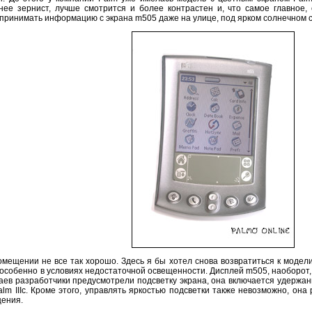
ее зернист, лучше смотрится и более контрастен и, что самое главное, 
принимать информацию с экрана m505 даже на улице, под ярком солнечном с
ещении не все так хорошо. Здесь я бы хотел снова возвратиться к модели
особенно в условиях недостаточной освещенности. Дисплей m505, наоборот,
чаев разработчики предусмотрели подсветку экрана, она включается удержан
lm IIIc. Кроме этого, управлять яркостью подсветки также невозможно, она
щения.