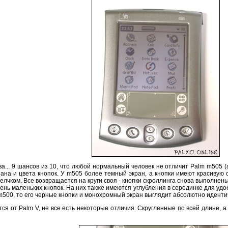
ва... 9 шансов из 10, что любой нормальный человек не отличит Palm m505 
рана и цвета кнопок. У m505 более темный экран, а кнопки имеют красивую
елчком. Все возвращается на круги своя - кнопки скроллинга снова выполнены
 очень маленьких кнопок. На них также имеются углубления в серединке для уд
 m500, то его черные кнопки и монохромный экран выглядит абсолютно иденти
ся от Palm V, не все есть некоторые отличия. Скругленные по всей длине, 