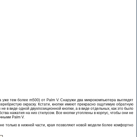
(а уже тем более m500) от Palm V. Снаружи два микрокомпьютера выглядят
 серебристую окраску. Кстати, кнопки имеют прекрасно ощутимую обратную
 не в виде одной двухпозиционной кнопки, а в виде отдельных, как это было
обства нажатия на них стилусом. Все кнопки утоплены в корпус, чтобы они не
чными Palm V.
а не только в нижней части, края позволяют новой модели более комфортно