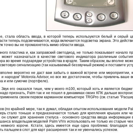
 стала область ввода, в которой теперь используются белый и серый ц
части теперь подсвечиваются, когда включается подсветка экрана. Это дейс
 уж точно вы не промахнетесь мимо области ввода.
ого пластика и, как заправский светодиод, не только показывает начало 
 и может назначаться в качестве светового индикатора различным событи
ра во время подзарядки устройства в крэдле. Таким образом, вы вполне мо
ветовую сигнализацию (так называемый беззвучный режим) и поставите устр
вполне вероятно не даст вам забыть о важной встрече или мероприятии, к
 и народов" Motorola Advisor, но все же достаточном, чтобы привлечь ваше 
а и или сумочке (портфеле).
 Звук его оказался тише, чем у моего m100, который хоть и является бюдж
 надо признать, Palm так и не пошел в динамиках своих КПК дальше воспроиз
 применила своем первом карманном компьютере TRGPro (см. статью "Расш
сов (по крайней мере, так я думал, обладая опытом использования модели P
перь стало тоньше и предназначается только для крепления крышек или че
 он служит для хранения стилуса - основного средства ввода информации 
шанса владельцам моделей Palm V/Vx использовать не только их старые чех
 немного короче. Кстати, здесь имеется еще одна проблема: благодаря ос
ь пальцем в слот для карт расширения так и не увенчались успехом.