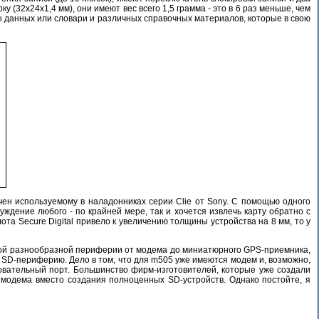
(32x24x1,4 мм), они имеют вес всего 1,5 грамма - это в 6 раз меньше, чем
зы данных или словари и различных справочных материалов, которые в свою
чен используемому в наладонниках серии Clie от Sony. С помощью одного
уждение любого - по крайней мере, так и хочется извлечь карту обратно с
ота Secure Digital привело к увеличению толщины устройства на 8 мм, то у
 самой разнообразной периферии от модема до миниатюрного GPS-приемника,
ь SD-периферию. Дело в том, что для m505 уже имеются модем и, возможно,
овательный порт. Большинство фирм-изготовителей, которые уже создали
у модема вместо создания полноценных SD-устройств. Однако постойте, я