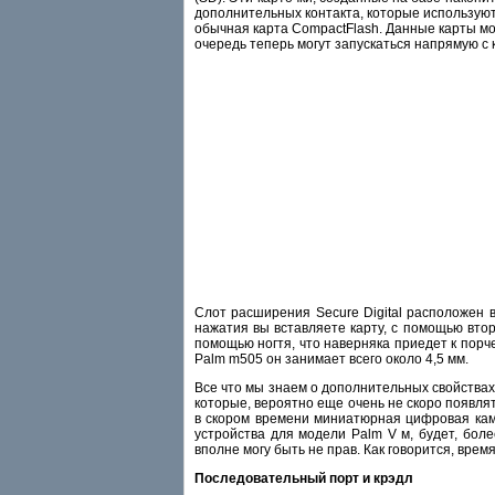
дополнительных контакта, которые используютс
обычная карта CompactFlash. Данные карты мо
очередь теперь могут запускаться напрямую с к
Cлот расширения Secure Digital расположен 
нажатия вы вставляете карту, с помощью втор
помощью ногтя, что наверняка приедет к порче
Palm m505 он занимает всего около 4,5 мм.
Все что мы знаем о дополнительных свойствах
которые, вероятно еще очень не скоро появля
в скором времени миниатюрная цифровая каме
устройства для модели Palm V м, будет, бол
вполне могу быть не прав. Как говорится, время 
Последовательный порт и крэдл