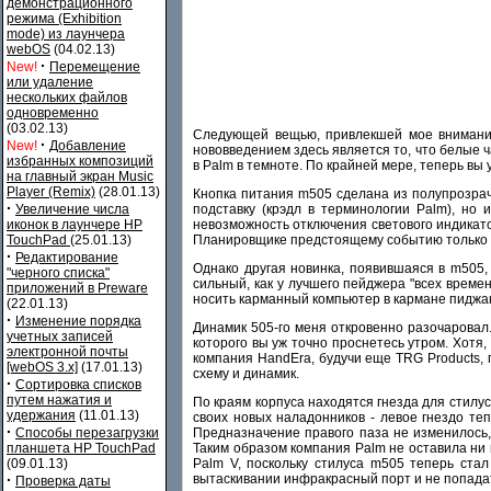
демонстрационного
режима (Exhibition
mode) из лаунчера
webOS
(04.02.13)
·
New!
Перемещение
или удаление
нескольких файлов
одновременно
(03.02.13)
Следующей вещью, привлекшей мое внимание,
·
New!
Добавление
нововведением здесь является то, что белые 
избранных композиций
в Palm в темноте. По крайней мере, теперь вы
на главный экран Music
Player (Remix)
(28.01.13)
Кнопка питания m505 сделана из полупрозрачн
·
подставку (крэдл в терминологии Palm), но
Увеличение числа
невозможность отключения светового индикато
иконок в лаунчере HP
Планировщике предстоящему событию только с
TouchPad
(25.01.13)
·
Редактирование
Однако другая новинка, появившаяся в m505, 
"черного списка"
сильный, как у лучшего пейджера "всех времен
приложений в Preware
носить карманный компьютер в кармане пиджак
(22.01.13)
·
Изменение порядка
Динамик 505-го меня откровенно разочаровал.
учетных записей
которого вы уж точно проснетесь утром. Хотя,
электронной почты
компания HandEra, будучи еще TRG Products,
[webOS 3.x]
(17.01.13)
схему и динамик.
·
Сортировка списков
путем нажатия и
По краям корпуса находятся гнезда для стилу
удержания
(11.01.13)
своих новых наладонников - левое гнездо те
·
Предназначение правого паза не изменилось,
Способы перезагрузки
Таким образом компания Palm не оставила ни 
планшета HP TouchPad
Palm V, поскольку стилуса m505 теперь стал
(09.01.13)
вытаскивании инфракрасный порт и не попадат
·
Проверка даты