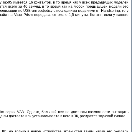
у m505 имеется 16 контактов, в то время как у всех предыдущих моделей
тся всего за 40 секунд, в то время как на любой предыдущей модели это
нхронизации по USB-интерфейсу с последними моделями от Handspring, то у
л на Visor Prism передавался около 1,5 минуты. Кстати, если у вашего
alm серии V/Vx. Однако, больший вес не дает вам возможности вытащить
а вы достаете или устанавливаете в него КПК, раздается звуковой сигнал.
Ic, но только в новом устройстве экран стал таким, каким его ожидали