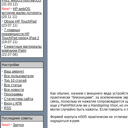
Pre3. webOS против iOS
(31.03.12)
·
New!
HP webOS,
которую жалко потерять
(20.11.11)
·
Обзор HP TouchPad
(23.07.11)
·
7 главных
преимуществ HP
TouchPad перед iPad 2
(19.07.11)
·
Секретные материалы
компании Palm
(22.07.06)
Настройки
·
Ваш аккаунт
·
Все пользователи
·
Top 10 статей
·
Все статьи
·
Все новости
Как обычно, начнем с внешнего вида устройст
·
Программы
практически "близнецами", за исключением эк
·
Статистика сайта
связь, поскольку их нажатие сопровождается щ
·
Вход с КПК
еще у PalmPilot или же у Handspring Visor, но
·
RSS
могли случайно быть нажаты. Если говорить о
Формой корпуса m505 практически не отличает
Последние советы
ощущаться в руке.
·
New!
Запуск