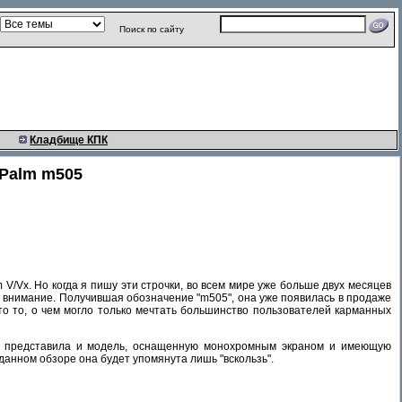
Поиск по сайту
Кладбище КПК
 Palm m505
V/Vx. Но когда я пишу эти строчки, во всем мире уже больше двух месяцев
 внимание. Получившая обозначение "m505", она уже появилась в продаже
то то, о чем могло только мечтать большинство пользователей карманных
lm представила и модель, оснащенную монохромным экраном и имеющую
анном обзоре она будет упомянута лишь "вскользь".