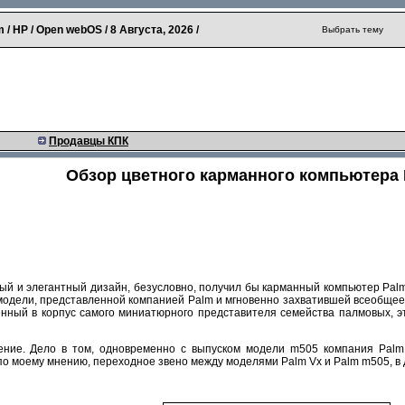
 / HP / Open webOS /
8 Августа, 2026
/
Выбрать тему
Продавцы КПК
Обзор цветного карманного компьютера
ый и элегантный дизайн, безусловно, получил бы карманный компьютер Palm 
модели, представленной компанией Palm и мгновенно захватившей всеобщее
енный в корпус самого миниатюрного представителя семейства палмовых, э
ение. Дело в том, одновременно с выпуском модели m505 компания Pa
о моему мнению, переходное звено между моделями Palm Vx и Palm m505, в д