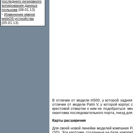
последнего резервного
копирования данных
пользова
(08.01.13)
·
Изменение имени
webOS-устройства
(05.01.13)
В отличие от модели m500, у которой задняя
отличие от модели Palm V, у которой корпус
крестовой отвертки к ним не подобраться: ме
окантовка последовательного порта, гнезд дл
Карты расширения
Для своей новой линейки моделей компания Pa
(SD). Эти карточки, созданные на базе накоп