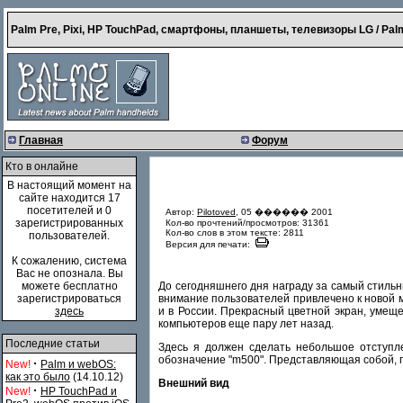
Palm Pre, Pixi, HP TouchPad, смартфоны, планшеты, телевизоры LG / Palm
Главная
Форум
Кто в онлайне
В настоящий момент на
сайте находится 17
посетителей и 0
Автор:
Pilotoved
, 05 ������ 2001
зарегистрированных
Кол-во прочтений/просмотров: 31361
Кол-во слов в этом тексте: 2811
пользователей.
Версия для печати:
К сожалению, система
Вас не опознала. Вы
До сегодняшнего дня награду за самый стильн
можете бесплатно
внимание пользователей привлечено к новой 
зарегистрироваться
и в России. Прекрасный цветной экран, умещ
здесь
компьютеров еще пару лет назад.
Последние статьи
Здесь я должен сделать небольшое отступл
обозначение "m500". Представляющая собой, п
·
New!
Palm и webOS:
как это было
(14.10.12)
Внешний вид
·
New!
HP TouchPad и