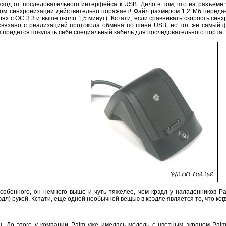
еход от последовательного интерфейса к USB. Дело в том, что на разъеме 
этом синхронизации действительно поражает! Файл размером 1,2 Мб передае
ях с ОС 3.3 и выше около 1,5 минут). Кстати, если сравнивать скорость си
вязано с реализацией протокола обмена по шине USB, но тот же самый фай
 придется покупать себе специальный кабель для последовательного порта.
собенного, он немного выше и чуть тяжелее, чем крэдл у наладонников P
л) рукой. Кстати, еще одной необычной вещью в крэдле является то, что когд
 До этого у компании Palm уже имелась модель с цветным экраном Palm II