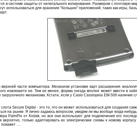
я в системе защиты от нелегального копирования. Размером с почтовую марку 
гут использоваться для хранения "больших" приложений, таких как игры, ба
арт.
в верхней части компьютера. Механизм установки карт расширения аналоги
ого извлекаете ее. Тем не менее, форма гнезда вполне может ввести в забл
 загрузочного механизма. Кстати, если у Casio Cassiopeia EM-500 наличие сл
 слота Secure Digital - это то, что он может использоваться для создания
ться на рынке. Я лично задаюсь вопросом, увидим ли мы вообще когда-нибуд
ра PalmPix от Kodak, но все они используют для подключения его послед
ее вероятно, только адаптировать их электрические схемы к новому корпус
покажет ....