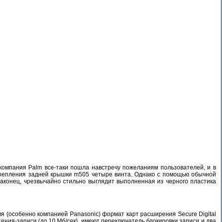
компания Palm все-таки пошла навстречу пожеланиям пользователей, и в
 крепления задней крышки m505 четыре винта. Однако с помощью обычной
 наконец, чрезвычайно стильно выглядит выполненная из черного пластика
я (особенно компанией Panasonic) формат карт расширения Secure Digital
ения-записи (до 10 Мб/сек), имеют переключатель блокировки записи и два