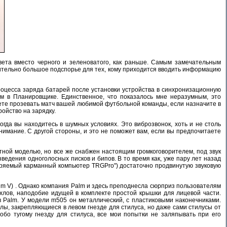
вета вместо черного и зеленоватого, как раньше. Самым замечательным
твительно большое подспорье для тех, кому приходится вводить информацию
процесса заряда батарей после установки устройства в синхронизационную
ям в Планировщике. Единственное, что показалось мне неразумным, это
жете прозевать матч вашей любимой футбольной команды, если назначите в
ойство на зарядку.
огда вы находитесь в шумных условиях. Это виброзвонок, хоть и не столь
внимание. С другой стороны, и это не поможет вам, если вы предпочитаете
етной моделью, но все же снабжен настоящим громкоговорителем, под звук
ведения одноголосных писков и бипов. В то время как, уже пару лет назад
иряемый карманный компьютер TRGPro") достаточно продвинутую звуковую
alm V) . Однако компания Palm и здесь преподнесла сюрприз пользователям
хлов, наподобие идущей в комплекте простой крышки для лицевой части.
в Palm. У модели m505 он металлический, с пластиковыми наконечниками.
лы, закрепляющиеся в левом гнезде для стилуса, но даже сами стилусы от
обо тугому гнезду для стилуса, все мои попытки не заляпывать при его