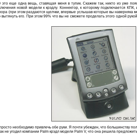
это еще одна вещь, ставящая меня в тупик. Скажем так, никто из уже поя
лючения новой модели к крэдлу. Коннектор, к которому подключается КПК, 
упора (при этом раздаются щелчки, впервые услышав которые вы наверняка м
вытянуть его. При этом 99% что вы не сможете проделать этого одной рукой,
просто необходимо привлечь обе руки. Я почти убежден, что большинству п
 так не угодил компании Palm крэдл модели Palm V, что она решила предлож