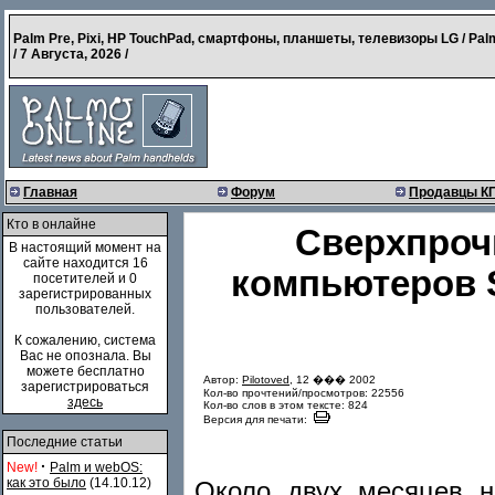
Palm Pre, Pixi, HP TouchPad, смартфоны, планшеты, телевизоры LG / Pal
/
7 Августа, 2026
/
Главная
Форум
Продавцы К
Кто в онлайне
Сверхпроч
В настоящий момент на
сайте находится 16
компьютеров S
посетителей и 0
зарегистрированных
пользователей.
К сожалению, система
Вас не опознала. Вы
можете бесплатно
Автор:
Pilotoved
, 12 ��� 2002
зарегистрироваться
Кол-во прочтений/просмотров: 22556
здесь
Кол-во слов в этом тексте: 824
Версия для печати:
Последние статьи
·
New!
Palm и webOS:
как это было
(14.10.12)
Около двух месяцев 