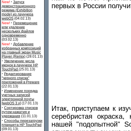
·
New!
Запуск
первых в России получит
демонстрационного
режима (Exhibition
mode) из лаунчера
webOS
(04.02.13)
·
New!
Перемещение
или удаление
нескольких файлов
одновременно
(03.02.13)
·
New!
Добавление
избранных композиций
на главный экран Music
Player (Remix)
(28.01.13)
·
Увеличение числа
иконок в лаунчере HP
TouchPad
(25.01.13)
·
Редактирование
"черного списка"
приложений в Preware
(22.01.13)
·
Изменение порядка
учетных записей
электронной почты
[webOS 3.x]
(17.01.13)
Итак, приступаем к изу
·
Сортировка списков
путем нажатия и
серебристая окраска,
удержания
(11.01.13)
·
Способы перезагрузки
нашей "подопытной" S
планшета HP TouchPad
(09.01.13)