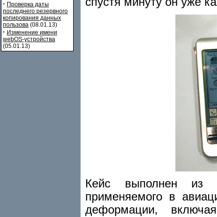
спустя минуту он уже к
·
Проверка даты
последнего резервного
копирования данных
пользова
(08.01.13)
·
Изменение имени
webOS-устройства
(05.01.13)
Кейс выполнен из п
применяемого в авиаци
деформации, включая