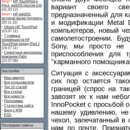
·
New!
HP TouchPad и
вариант своего све
Pre3. webOS против iOS
(31.03.12)
предназначенный для к
·
New!
HP webOS,
которую жалко потерять
и модификации Metal 
(20.11.11)
·
Обзор HP TouchPad
компьютеров, новый че
(23.07.11)
·
7 главных
самолетостроении. Бу
преимуществ HP
TouchPad перед iPad 2
Sony, мы просто не 
(19.07.11)
·
приспособления для т
Секретные материалы
компании Palm
"карманного помощника"
(22.07.06)
Настройки
Ситуация с аксессуар
·
Ваш аккаунт
сих пор остается так
·
Все пользователи
·
границей (спрос на та
Top 10 статей
·
Все статьи
завозят их к нам неб
·
Все новости
·
Программы
InnoPocket с просьбой о
·
Статистика сайта
·
Вход с КПК
нашему удивлению, не
·
RSS
чехол, запечатанный в
Последние советы
нам по почте. Признат