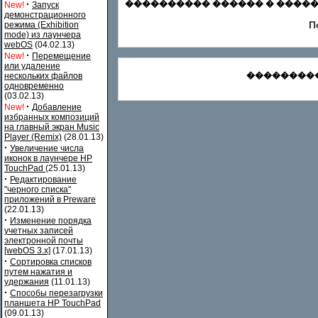
·
���������� ������ � ������
New!
Запуск
демонстрационного
П
режима (Exhibition
mode) из лаунчера
webOS
(04.02.13)
·
New!
Перемещение
или удаление
���������
нескольких файлов
одновременно
(03.02.13)
·
New!
Добавление
избранных композиций
на главный экран Music
Player (Remix)
(28.01.13)
·
Увеличение числа
иконок в лаунчере HP
TouchPad
(25.01.13)
·
Редактирование
"черного списка"
приложений в Preware
(22.01.13)
·
Изменение порядка
учетных записей
электронной почты
[webOS 3.x]
(17.01.13)
·
Сортировка списков
путем нажатия и
удержания
(11.01.13)
·
Способы перезагрузки
планшета HP TouchPad
(09.01.13)