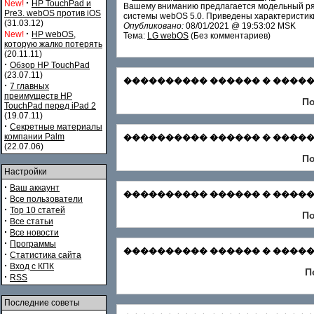
·
New!
HP TouchPad и
Вашему вниманию предлагается модельный ряд
Pre3. webOS против iOS
системы webOS 5.0. Приведены характеристики
(31.03.12)
Опубликовано:
08/01/2021 @ 19:53:02 MSK
·
New!
HP webOS,
Тема:
LG webOS
(Без комментариев)
которую жалко потерять
(20.11.11)
·
Обзор HP TouchPad
(23.07.11)
���������� ������ � ������� С
·
7 главных
преимуществ HP
По
TouchPad перед iPad 2
(19.07.11)
·
Секретные материалы
компании Palm
���������� ������ � �������
(22.07.06)
По
Настройки
·
Ваш аккаунт
���������� ������ � ������� Зар
·
Все пользователи
·
Top 10 статей
По
·
Все статьи
·
Все новости
·
Программы
���������� ������ � ������� Ф
·
Статистика сайта
·
Вход с КПК
П
·
RSS
Последние советы