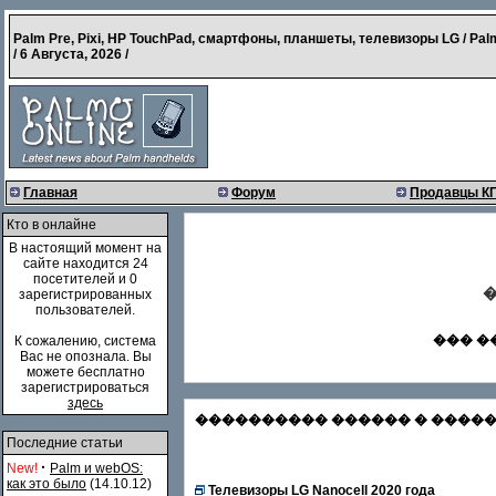
Palm Pre, Pixi, HP TouchPad, смартфоны, планшеты, телевизоры LG / Pal
/
6 Августа, 2026
/
Главная
Форум
Продавцы К
Кто в онлайне
В настоящий момент на
сайте находится 24
посетителей и 0
�
зарегистрированных
пользователей.
��� �
К сожалению, система
Вас не опознала. Вы
можете бесплатно
зарегистрироваться
здесь
���������� ������ � �������
Последние статьи
·
New!
Palm и webOS:
как это было
(14.10.12)
Телевизоры LG Nanocell 2020 года