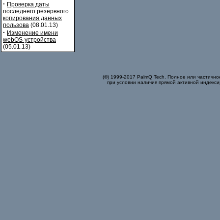
·
Проверка даты
последнего резервного
копирования данных
пользова
(08.01.13)
·
Изменение имени
webOS-устройства
(05.01.13)
(©) 1999-2017 PalmQ Tech. Полное или частично
при условии наличия прямой активной индекси