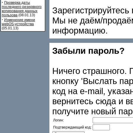
·
Проверка даты
последнего резервного
Зарегистрируйтесь 
копирования данных
пользова
(08.01.13)
Мы не даём/продаё
·
Изменение имени
webOS-устройства
информацию.
(05.01.13)
Забыли пароль?
Ничего страшного. 
кнопку 'Выслать па
код на e-mail, указ
вернитесь сюда и в
получите новый паро
Логин:
Подтверждающий код: