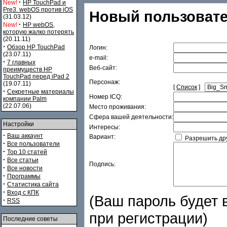
·
New!
HP TouchPad и
Pre3. webOS против iOS
Новый пользовате
(31.03.12)
·
New!
HP webOS,
которую жалко потерять
(20.11.11)
·
Обзор HP TouchPad
Логин:
(23.07.11)
e-mail:
·
7 главных
Веб-сайт:
преимуществ HP
TouchPad перед iPad 2
Персонаж:
(19.07.11)
[
Список
]
·
Секретные материалы
Номер ICQ:
компании Palm
(22.07.06)
Место проживания:
Сфера вашей деятельности:
Настройки
Интересы:
·
Ваш аккаунт
Вариант:
Разрешить дру
·
Все пользователи
·
Top 10 статей
·
Все статьи
Подпись:
·
Все новости
·
Программы
·
Статистика сайта
·
Вход с КПК
(Ваш пароль будет в
·
RSS
при регистрации)
Последние советы