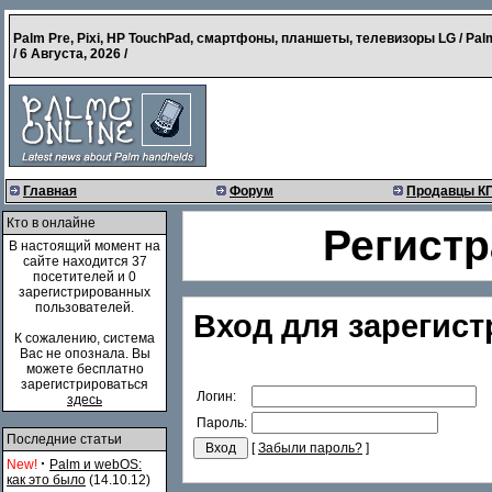
Palm Pre, Pixi, HP TouchPad, смартфоны, планшеты, телевизоры LG / Pal
/
6 Августа, 2026
/
Главная
Форум
Продавцы К
Кто в онлайне
Регистр
В настоящий момент на
сайте находится 37
посетителей и 0
зарегистрированных
пользователей.
Вход для зарегис
К сожалению, система
Вас не опознала. Вы
можете бесплатно
зарегистрироваться
Логин:
здесь
Пароль:
Последние статьи
[
Забыли пароль?
]
·
New!
Palm и webOS:
как это было
(14.10.12)