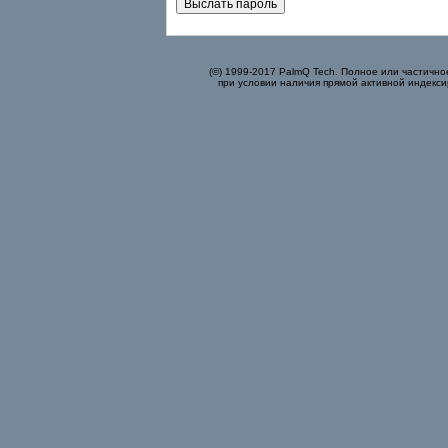
(©) 1999-2017 PalmQ Tech. Полное или частично
при условии наличия прямой активной индекси