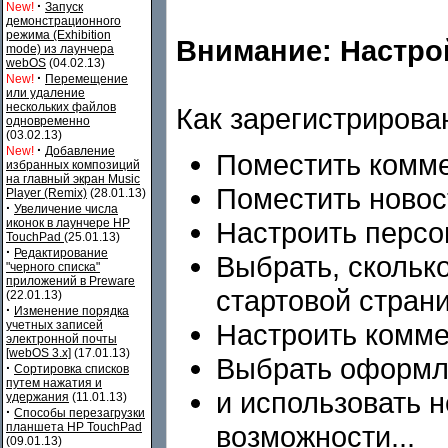
·
New!
Запуск
демонстрационного
режима (Exhibition
Внимание: Настрой
mode) из лаунчера
webOS
(04.02.13)
·
New!
Перемещение
или удаление
нескольких файлов
Как зарегистрирова
одновременно
(03.02.13)
·
New!
Добавление
Поместить комме
избранных композиций
на главный экран Music
Поместить новос
Player (Remix)
(28.01.13)
·
Увеличение числа
иконок в лаунчере HP
Настроить персо
TouchPad
(25.01.13)
·
Редактирование
Выбрать, сколько
"черного списка"
приложений в Preware
стартовой стран
(22.01.13)
·
Изменение порядка
учетных записей
Настроить комм
электронной почты
[webOS 3.x]
(17.01.13)
Выбрать оформл
·
Сортировка списков
путем нажатия и
и использовать 
удержания
(11.01.13)
·
Способы перезагрузки
планшета HP TouchPad
возможности...
(09.01.13)