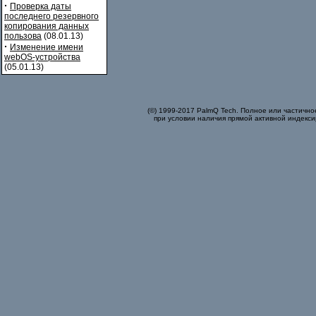
·
Проверка даты
последнего резервного
копирования данных
пользова
(08.01.13)
·
Изменение имени
webOS-устройства
(05.01.13)
(©) 1999-2017 PalmQ Tech. Полное или частично
при условии наличия прямой активной индекси