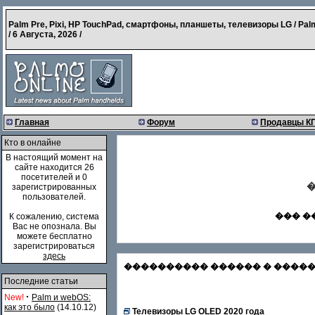
Palm Pre, Pixi, HP TouchPad, смартфоны, планшеты, телевизоры LG / Pal
/
6 Августа, 2026
/
Главная
Форум
Продавцы К
Кто в онлайне
В настоящий момент на
сайте находится 26
посетителей и 0
�
зарегистрированных
пользователей.
��� �
К сожалению, система
Вас не опознала. Вы
можете бесплатно
зарегистрироваться
здесь
���������� ������ � �������
Последние статьи
·
New!
Palm и webOS:
как это было
(14.10.12)
Телевизоры LG OLED 2020 года