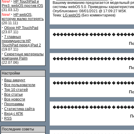
·
New!
HP TouchPad и
Вашему вниманию предлагается модельный ря
Pre3. webOS против iOS
системы webOS 5.0. Приведены характеристики
(31.03.12)
Опубликовано:
08/01/2021 @ 17:09:27 MSK
·
New!
HP webOS,
Тема:
LG webOS
(Без комментариев)
которую жалко потерять
(20.11.11)
·
Обзор HP TouchPad
(23.07.11)
���������� ������ � ������� С
·
7 главных
преимуществ HP
По
TouchPad перед iPad 2
(19.07.11)
·
Секретные материалы
компании Palm
���������� ������ � �������
(22.07.06)
По
Настройки
·
Ваш аккаунт
���������� ������ � ������� Зар
·
Все пользователи
·
Top 10 статей
По
·
Все статьи
·
Все новости
·
Программы
���������� ������ � ������� Ф
·
Статистика сайта
·
Вход с КПК
П
·
RSS
Последние советы