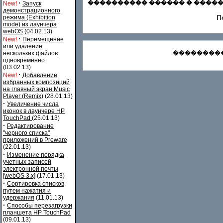
·
���������� ������ � ������
New!
Запуск
демонстрационного
П
режима (Exhibition
mode) из лаунчера
webOS
(04.02.13)
·
New!
Перемещение
или удаление
���������
нескольких файлов
одновременно
(03.02.13)
·
New!
Добавление
избранных композиций
на главный экран Music
Player (Remix)
(28.01.13)
·
Увеличение числа
иконок в лаунчере HP
TouchPad
(25.01.13)
·
Редактирование
"черного списка"
приложений в Preware
(22.01.13)
·
Изменение порядка
учетных записей
электронной почты
[webOS 3.x]
(17.01.13)
·
Сортировка списков
путем нажатия и
удержания
(11.01.13)
·
Способы перезагрузки
планшета HP TouchPad
(09.01.13)