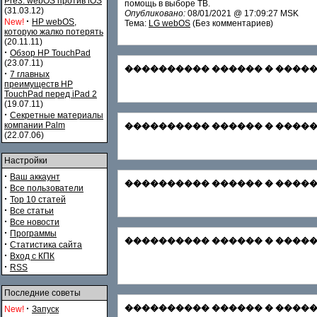
Pre3. webOS против iOS
помощь в выборе ТВ.
(31.03.12)
Опубликовано:
08/01/2021 @ 17:09:27 MSK
·
New!
HP webOS,
Тема:
LG webOS
(Без комментариев)
которую жалко потерять
(20.11.11)
·
Обзор HP TouchPad
(23.07.11)
���������� ������ � ������� С
·
7 главных
преимуществ HP
TouchPad перед iPad 2
(19.07.11)
·
Секретные материалы
компании Palm
���������� ������ � �������
(22.07.06)
Настройки
·
Ваш аккаунт
���������� ������ � ������� Зар
·
Все пользователи
·
Top 10 статей
·
Все статьи
·
Все новости
·
Программы
���������� ������ � ������� Ф
·
Статистика сайта
·
Вход с КПК
·
RSS
Последние советы
·
���������� ������ � ������
New!
Запуск