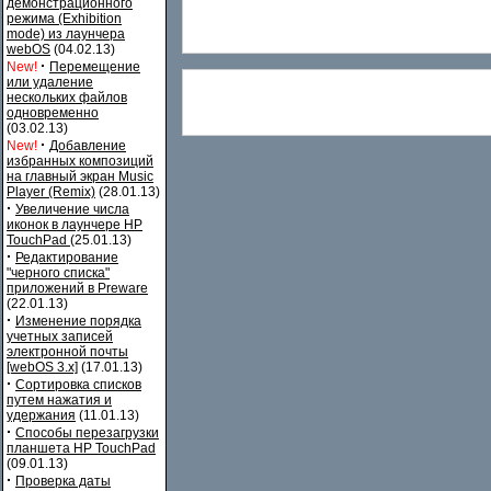
демонстрационного
режима (Exhibition
mode) из лаунчера
webOS
(04.02.13)
·
New!
Перемещение
или удаление
нескольких файлов
одновременно
(03.02.13)
·
New!
Добавление
избранных композиций
на главный экран Music
Player (Remix)
(28.01.13)
·
Увеличение числа
иконок в лаунчере HP
TouchPad
(25.01.13)
·
Редактирование
"черного списка"
приложений в Preware
(22.01.13)
·
Изменение порядка
учетных записей
электронной почты
[webOS 3.x]
(17.01.13)
·
Сортировка списков
путем нажатия и
удержания
(11.01.13)
·
Способы перезагрузки
планшета HP TouchPad
(09.01.13)
·
Проверка даты