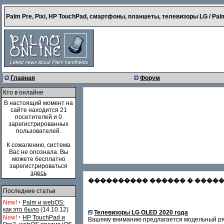
Palm Pre, Pixi, HP TouchPad, смартфоны, планшеты, телевизоры LG / Palm
Главная
Форум
Кто в онлайне
В настоящий момент на
сайте находится 21
посетителей и 0
зарегистрированных
пользователей.
К сожалению, система
Вас не опознала. Вы
можете бесплатно
зарегистрироваться
здесь
���������� ������ � �������
Последние статьи
·
New!
Palm и webOS:
как это было
(14.10.12)
Телевизоры LG OLED 2020 года
·
New!
HP TouchPad и
Вашему вниманию предлагается модельный ряд